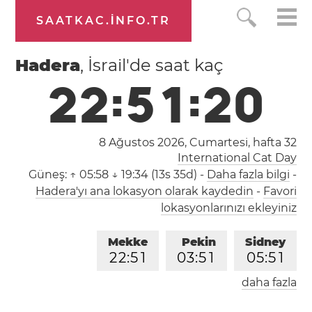
SAATKAC.INFO.TR
Hadera
, İsrail'de saat kaç
2
2
:
5
1
:
2
1
8 Ağustos 2026, Cumartesi,
hafta 32
International Cat Day
Güneş:
↑ 05:58 ↓ 19:34 (13s 35d)
-
Daha fazla bilgi
-
Hadera'yı ana lokasyon olarak kaydedin
-
Favori
lokasyonlarınızı ekleyiniz
Mekke
Pekin
Sidney
2
2
:
5
1
0
3
:
5
1
0
5
:
5
1
daha fazla
Londra
Berlin
İstanbul
2
0
:
5
1
2
1
:
5
1
2
2
:
5
1