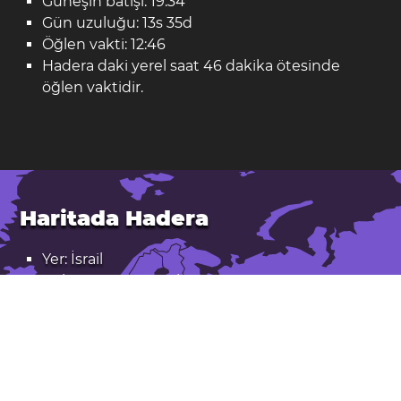
Güneşin batışı: 19:34
Gün uzuluğu: 13s 35d
Öğlen vakti: 12:46
Hadera daki yerel saat 46 dakika ötesinde
öğlen vaktidir.
Haritada Hadera
Yer: İsrail
Enlem: 32,442. Boylam: 34,904
Nüfus: 97.000
Hadera Google Haritalarda açın