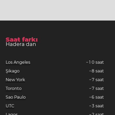
Saat farkı
Hadera dan
Los Angeles
−
1
0
saat
Şikago
−
8
saat
New York
−
7
saat
Toronto
−
7
saat
Sao Paulo
−
6
saat
UTC
−
3
saat
Lagos
−
2
saat