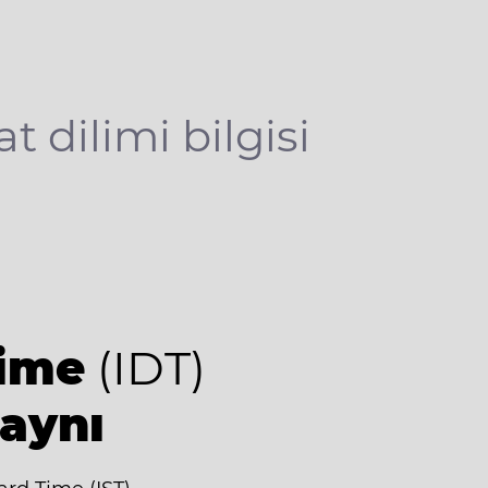
at dilimi bilgisi
Time
(IDT)
 aynı