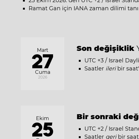
25 Ekim 2026: den UTC +2 / Israel Stand
Ramat Gan için IANA zaman dilimi tanım
Son değişiklik
Mart
27
UTC +3 / Israel Dayl
Saatler
ileri
bir saat
Cuma
2026
Bir sonraki değ
Ekim
25
UTC +2 / Israel Stan
Saatler
geri
bir saat