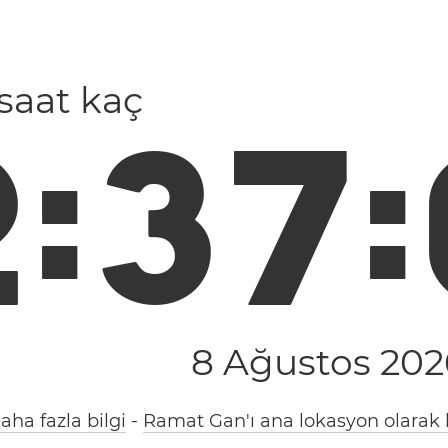
e saat kaç
2
:
3
7
:
8 Ağustos 202
aha fazla bilgi
-
Ramat Gan'ı ana lokasyon olarak