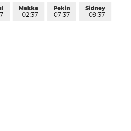
ul
Mekke
Pekin
Sidney
7
0
2
:
3
7
0
7
:
3
7
0
9
:
3
7