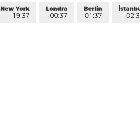
New York
Londra
Berlin
İstanb
1
9
:
3
7
0
0
:
3
7
0
1
:
3
7
0
2
:
3