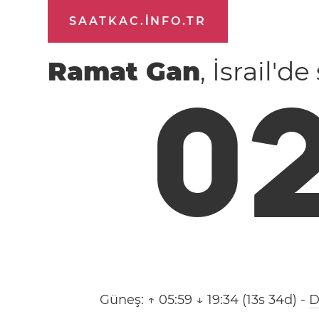
SAATKAC.INFO.TR
Ramat Gan
, İsrail'd
0
Güneş:
↑ 05:59 ↓ 19:34 (13s 34d)
-
D