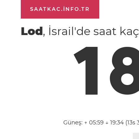
SAATKAC.INFO.TR
Lod
, İsrail'de saat ka
1
Güneş:
↑ 05:59 ↓ 19:34 (13s 