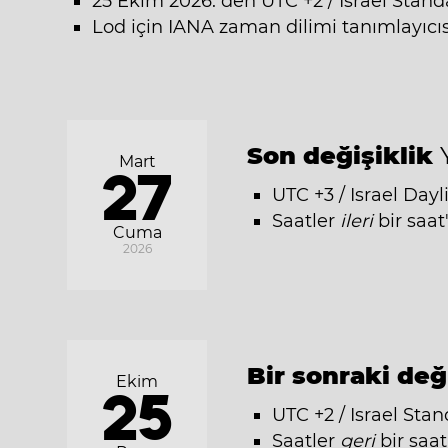
25 Ekim 2026: den UTC +2 / Israel Stand
Lod için IANA zaman dilimi tanımlayıcıs
Son değişiklik
Mart
27
UTC +3 / Israel Dayl
Saatler
ileri
bir saat
Cuma
2026
Bir sonraki değ
Ekim
25
UTC +2 / Israel Stan
Saatler
geri
bir saat