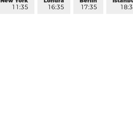
New York
Londra
Berlin
İstanb
1
1
:
3
5
1
6
:
3
5
1
7
:
3
5
1
8
:
3