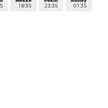
ul
Mekke
Pekin
Sidney
5
1
8
:
3
5
2
3
:
3
5
0
1
:
3
5