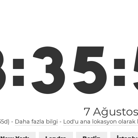
ç
8
:
3
5
:
7 Ağusto
35d)
-
Daha fazla bilgi
-
Lod'u ana lokasyon olarak