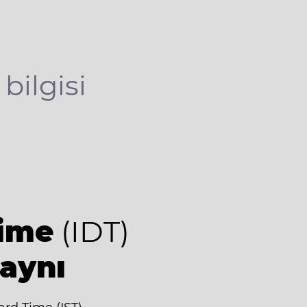
 bilgisi
Time
(IDT)
 aynı