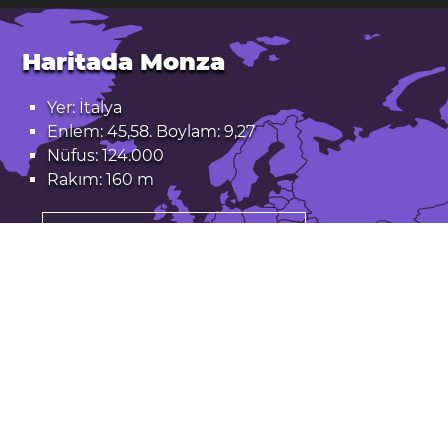
Haritada Monza
Yer: İtalya
Enlem: 45,58. Boylam: 9,27
Nüfus: 124.000
Rakım: 160 m
Monza Google Haritalarda açın