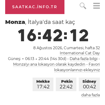
SAATKAC.INFO.TR
Monza
, İtalya'da saat kaç
1
6
:
4
2
:
1
2
8 Ağustos 2026, Cumartesi,
hafta 32
International Cat Day
Güneş:
↑ 06:13 ↓ 20:44 (14s 30d)
-
Daha fazla bilgi
-
Monza'yı ana lokasyon olarak kaydedin
-
Favori
lokasyonlarınızı ekleyiniz
Mekke
Pekin
Sidney
1
7
:
4
2
2
2
:
4
2
0
0
:
4
2
daha fazla
Londra
Berlin
İstanbul
1
5
:
4
2
1
6
:
4
2
1
7
:
4
2