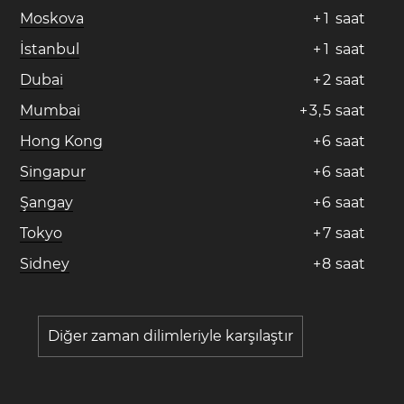
Moskova
+
1
saat
İstanbul
+
1
saat
Dubai
+
2
saat
Mumbai
+
3
,
5
saat
Hong Kong
+
6
saat
Singapur
+
6
saat
Şangay
+
6
saat
Tokyo
+
7
saat
Sidney
+
8
saat
Diğer zaman dilimleriyle karşılaştır