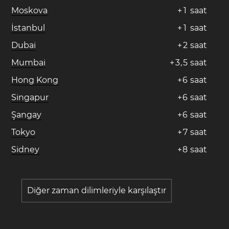
Moskova
+
1
saat
İstanbul
+
1
saat
Dubai
+
2
saat
Mumbai
+
3
,
5
saat
Hong Kong
+
6
saat
Singapur
+
6
saat
Şangay
+
6
saat
Tokyo
+
7
saat
Sidney
+
8
saat
Diğer zaman dilimleriyle karşılaştır