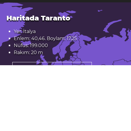
Haritada Taranto
Yer: İtalya
Enlem: 40,46. Boylam: 17,25
Nüfus: 199.000
Rakım: 20 m
Taranto Google Haritalarda açın