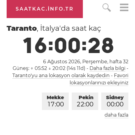
SAATKAC.INFO.TR
Taranto
, İtalya'da saat kaç
1
6
:
0
0
:
2
9
6 Ağustos 2026, Perşembe,
hafta 32
Güneş:
↑ 05:52 ↓ 20:02 (14s 11d)
-
Daha fazla bilgi
-
Taranto'yu ana lokasyon olarak kaydedin
-
Favori
lokasyonlarınızı ekleyiniz
Mekke
Pekin
Sidney
1
7
:
0
0
2
2
:
0
0
0
0
:
0
0
daha fazla
Londra
Berlin
İstanbul
1
5
:
0
0
1
6
:
0
0
1
7
:
0
0