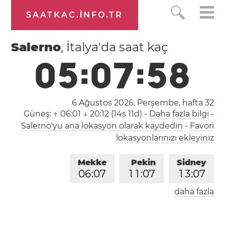
SAATKAC.INFO.TR
Salerno
, İtalya'da saat kaç
0
5
:
0
7
:
5
9
6 Ağustos 2026, Perşembe,
hafta 32
Güneş:
↑ 06:01 ↓ 20:12 (14s 11d)
-
Daha fazla bilgi
-
Salerno'yu ana lokasyon olarak kaydedin
-
Favori
lokasyonlarınızı ekleyiniz
Mekke
Pekin
Sidney
0
6
:
0
7
1
1
:
0
7
1
3
:
0
7
daha fazla
Londra
Berlin
İstanbul
0
4
:
0
7
0
5
:
0
7
0
6
:
0
7