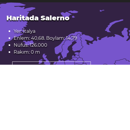
Haritada Salerno
Yer: İtalya
Enlem: 40,68. Boylam: 14,79
Nüfus: 126.000
Rakım: 0 m
Salerno Google Haritalarda açın