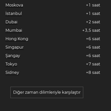
Moskova
+
1
saat
İstanbul
+
1
saat
Dubai
+
2
saat
Mumbai
+
3
,
5
saat
Hong Kong
+
6
saat
Singapur
+
6
saat
Şangay
+
6
saat
Tokyo
+
7
saat
Sidney
+
8
saat
Diğer zaman dilimleriyle karşılaştır