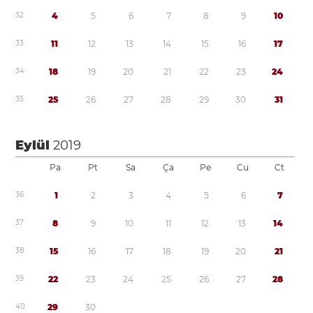
3
2
4
5
6
7
8
9
1
0
3
3
1
1
1
2
1
3
1
4
1
5
1
6
1
7
3
4
1
8
1
9
2
0
2
1
2
2
2
3
2
4
3
5
2
5
2
6
2
7
2
8
2
9
3
0
3
1
Eylül
2019
Pa
Pt
Sa
Ça
Pe
Cu
Ct
3
6
1
2
3
4
5
6
7
3
7
8
9
1
0
1
1
1
2
1
3
1
4
3
8
1
5
1
6
1
7
1
8
1
9
2
0
2
1
3
9
2
2
2
3
2
4
2
5
2
6
2
7
2
8
4
0
2
9
3
0