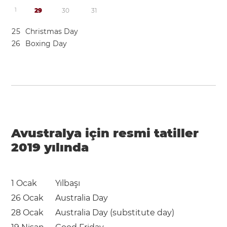
1
2
9
3
0
3
1
2
5
Christmas Day
2
6
Boxing Day
Avustralya için resmi tatiller
2019 yılında
1 Ocak
Yılbaşı
26 Ocak
Australia Day
28 Ocak
Australia Day (substitute day)