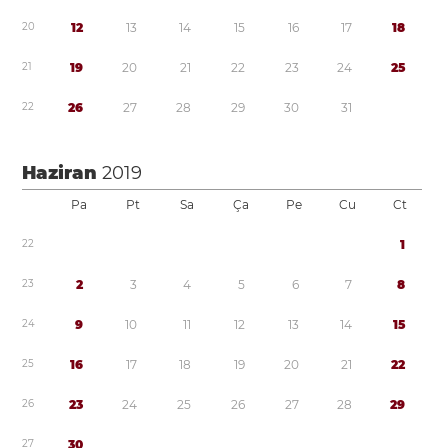
2
0
1
2
1
3
1
4
1
5
1
6
1
7
1
8
2
1
1
9
2
0
2
1
2
2
2
3
2
4
2
5
2
2
2
6
2
7
2
8
2
9
3
0
3
1
Haziran
2019
Pa
Pt
Sa
Ça
Pe
Cu
Ct
2
2
1
2
3
2
3
4
5
6
7
8
2
4
9
1
0
1
1
1
2
1
3
1
4
1
5
2
5
1
6
1
7
1
8
1
9
2
0
2
1
2
2
2
6
2
3
2
4
2
5
2
6
2
7
2
8
2
9
2
7
3
0