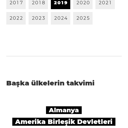
2
0
1
7
2
0
1
8
2
0
1
9
2
0
2
0
2
0
2
1
2
0
2
2
2
0
2
3
2
0
2
4
2
0
2
5
Başka ülkelerin takvimi
Almanya
Amerika Birleşik Devletleri