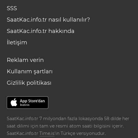
SSS
SaatKac.info.tr nasıl kullanılır?
SaatKac.info.tr hakkında
İletişim
Reklam verin
Kullanım şartları
Gizlilik politikası
SaatKac.info.tr 7 milyondan fazla lokasyonda 58 dilde her
saat dilimi için tam ve resmi atom saati bilgisini içerir.
SaatKac.info.tr
Time.is
'in Türkçe versiyonudur.