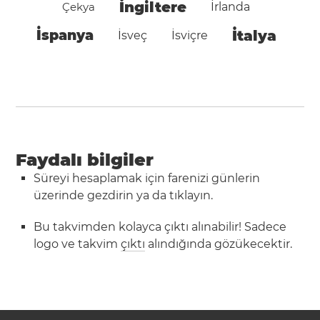
İngiltere
Çekya
İrlanda
İspanya
İtalya
İsveç
İsviçre
Faydalı bilgiler
Süreyi hesaplamak için farenizi günlerin
üzerinde gezdirin ya da tıklayın.
Bu takvimden kolayca çıktı alınabilir! Sadece
logo ve takvim
çıktı
alındığında gözükecektir.