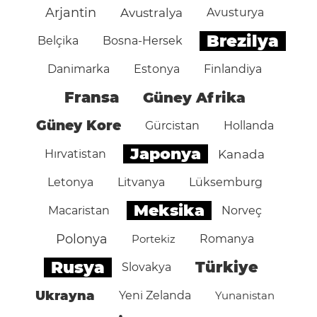
Arjantin
Avustralya
Avusturya
Brezilya
Belçika
Bosna-Hersek
Danimarka
Estonya
Finlandiya
Fransa
Güney Afrika
Güney Kore
Gürcistan
Hollanda
Japonya
Hırvatistan
Kanada
Letonya
Litvanya
Lüksemburg
Meksika
Macaristan
Norveç
Polonya
Portekiz
Romanya
Rusya
Türkiye
Slovakya
Ukrayna
Yeni Zelanda
Yunanistan