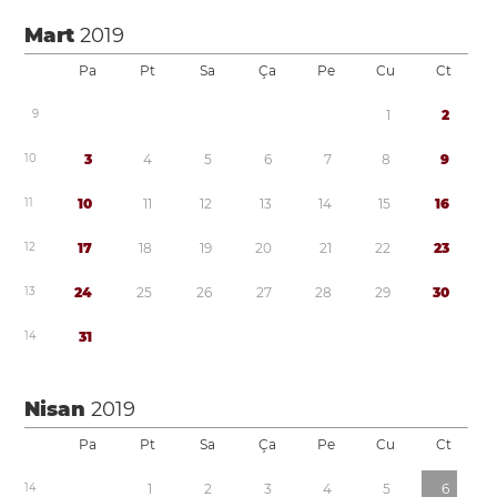
Mart
2019
Pa
Pt
Sa
Ça
Pe
Cu
Ct
9
1
2
1
0
3
4
5
6
7
8
9
1
1
1
0
1
1
1
2
1
3
1
4
1
5
1
6
1
2
1
7
1
8
1
9
2
0
2
1
2
2
2
3
1
3
2
4
2
5
2
6
2
7
2
8
2
9
3
0
1
4
3
1
Nisan
2019
Pa
Pt
Sa
Ça
Pe
Cu
Ct
1
4
1
2
3
4
5
6