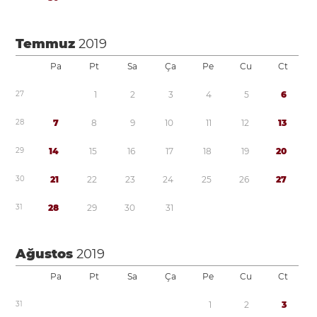
Temmuz
2019
Pa
Pt
Sa
Ça
Pe
Cu
Ct
2
7
1
2
3
4
5
6
2
8
7
8
9
1
0
1
1
1
2
1
3
2
9
1
4
1
5
1
6
1
7
1
8
1
9
2
0
3
0
2
1
2
2
2
3
2
4
2
5
2
6
2
7
3
1
2
8
2
9
3
0
3
1
Ağustos
2019
Pa
Pt
Sa
Ça
Pe
Cu
Ct
3
1
1
2
3