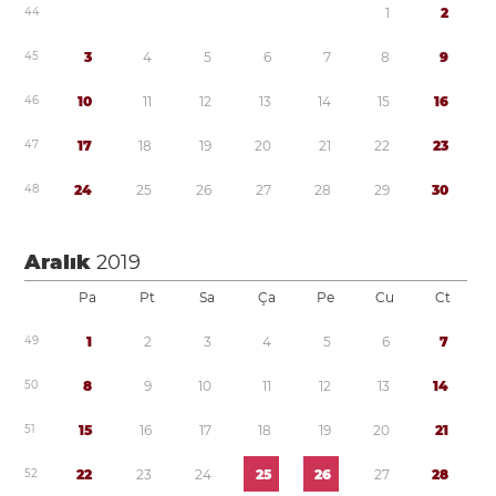
4
4
1
2
4
5
3
4
5
6
7
8
9
4
6
1
0
1
1
1
2
1
3
1
4
1
5
1
6
4
7
1
7
1
8
1
9
2
0
2
1
2
2
2
3
4
8
2
4
2
5
2
6
2
7
2
8
2
9
3
0
Aralık
2019
Pa
Pt
Sa
Ça
Pe
Cu
Ct
4
9
1
2
3
4
5
6
7
5
0
8
9
1
0
1
1
1
2
1
3
1
4
5
1
1
5
1
6
1
7
1
8
1
9
2
0
2
1
5
2
2
2
2
3
2
4
2
5
2
6
2
7
2
8