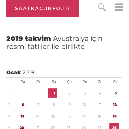
SAATKAC.INFO.TR
2019
takvim
Avustralya
için
resmi tatiller ile birlikte
Ocak
2019
Pa
Pt
Sa
Ça
Pe
Cu
Ct
1
1
2
3
4
5
2
6
7
8
9
1
0
1
1
1
2
3
1
3
1
4
1
5
1
6
1
7
1
8
1
9
4
2
0
2
1
2
2
2
3
2
4
2
5
2
6