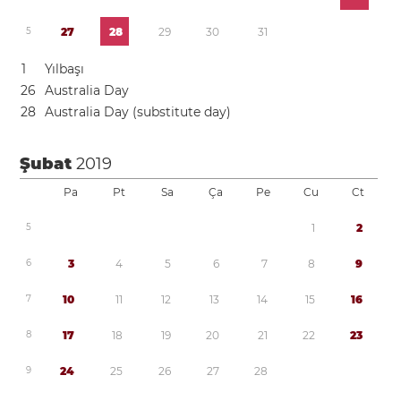
5
2
7
2
8
2
9
3
0
3
1
1
Yılbaşı
2
6
Australia Day
2
8
Australia Day (substitute day)
Şubat
2019
Pa
Pt
Sa
Ça
Pe
Cu
Ct
5
1
2
6
3
4
5
6
7
8
9
7
1
0
1
1
1
2
1
3
1
4
1
5
1
6
8
1
7
1
8
1
9
2
0
2
1
2
2
2
3
9
2
4
2
5
2
6
2
7
2
8