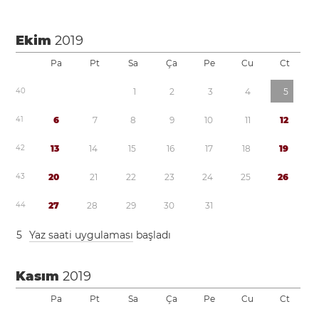
Ekim
2019
Pa
Pt
Sa
Ça
Pe
Cu
Ct
4
0
1
2
3
4
5
4
1
6
7
8
9
1
0
1
1
1
2
4
2
1
3
1
4
1
5
1
6
1
7
1
8
1
9
4
3
2
0
2
1
2
2
2
3
2
4
2
5
2
6
4
4
2
7
2
8
2
9
3
0
3
1
5
Yaz saati uygulaması
başladı
Kasım
2019
Pa
Pt
Sa
Ça
Pe
Cu
Ct