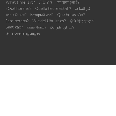
What time is it?
几点了？
क्या समय हुआ है?
¿Qué hora es?
Quelle heure est-il ?
كم الساعة
এখন কয়টা বাজে?
Который час?
Que horas são?
Jam berapa?
Wieviel Uhr ist es?
今何時ですか？
Saat kaç?
என்ன நேரம்?
؟ےہ اوہ تقو ایک
≫ more languages