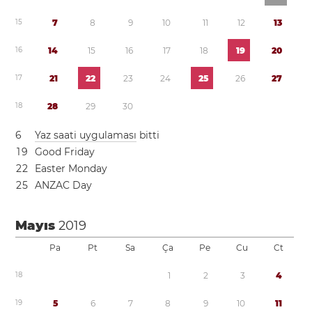
1
5
7
8
9
1
0
1
1
1
2
1
3
1
6
1
4
1
5
1
6
1
7
1
8
1
9
2
0
1
7
2
1
2
2
2
3
2
4
2
5
2
6
2
7
1
8
2
8
2
9
3
0
6
Yaz saati uygulaması
bitti
1
9
Good Friday
2
2
Easter Monday
2
5
ANZAC Day
Mayıs
2019
Pa
Pt
Sa
Ça
Pe
Cu
Ct
1
8
1
2
3
4
1
9
5
6
7
8
9
1
0
1
1