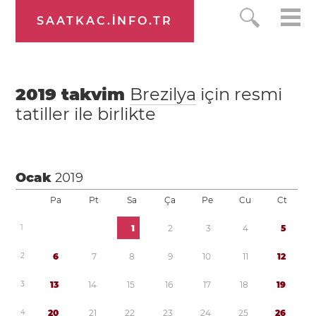
SAATKAC.INFO.TR
2019
takvim
Brezilya
için resmi
tatiller ile birlikte
Ocak
2019
Pa
Pt
Sa
Ça
Pe
Cu
Ct
1
1
2
3
4
5
2
6
7
8
9
1
0
1
1
1
2
3
1
3
1
4
1
5
1
6
1
7
1
8
1
9
4
2
0
2
1
2
2
2
3
2
4
2
5
2
6