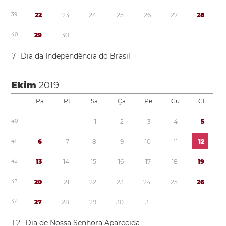
3
9
2
2
2
3
2
4
2
5
2
6
2
7
2
8
4
0
2
9
3
0
7
Dia da Independência do Brasil
Ekim
2019
Pa
Pt
Sa
Ça
Pe
Cu
Ct
4
0
1
2
3
4
5
4
1
6
7
8
9
1
0
1
1
1
2
4
2
1
3
1
4
1
5
1
6
1
7
1
8
1
9
4
3
2
0
2
1
2
2
2
3
2
4
2
5
2
6
4
4
2
7
2
8
2
9
3
0
3
1
1
2
Dia de Nossa Senhora Aparecida