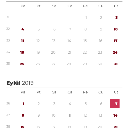
Pa
Pt
Sa
Ça
Pe
Cu
Ct
3
1
1
2
3
3
2
4
5
6
7
8
9
1
0
3
3
1
1
1
2
1
3
1
4
1
5
1
6
1
7
3
4
1
8
1
9
2
0
2
1
2
2
2
3
2
4
3
5
2
5
2
6
2
7
2
8
2
9
3
0
3
1
Eylül
2019
Pa
Pt
Sa
Ça
Pe
Cu
Ct
3
6
1
2
3
4
5
6
7
3
7
8
9
1
0
1
1
1
2
1
3
1
4
3
8
1
5
1
6
1
7
1
8
1
9
2
0
2
1