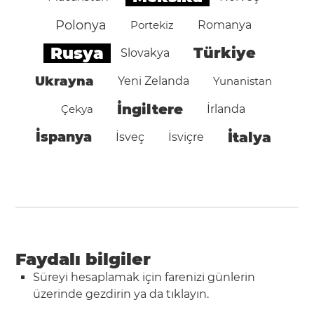
Polonya
Portekiz
Romanya
Rusya
Türkiye
Slovakya
Ukrayna
Yeni Zelanda
Yunanistan
İngiltere
Çekya
İrlanda
İspanya
İtalya
İsveç
İsviçre
Faydalı bilgiler
Süreyi hesaplamak için farenizi günlerin
üzerinde gezdirin ya da tıklayın.