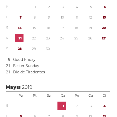
1
4
1
2
3
4
5
6
1
5
7
8
9
1
0
1
1
1
2
1
3
1
6
1
4
1
5
1
6
1
7
1
8
1
9
2
0
1
7
2
1
2
2
2
3
2
4
2
5
2
6
2
7
1
8
2
8
2
9
3
0
1
9
Good Friday
2
1
Easter Sunday
2
1
Dia de Tiradentes
Mayıs
2019
Pa
Pt
Sa
Ça
Pe
Cu
Ct
1
8
1
2
3
4
1
9
5
6
7
8
9
1
0
1
1