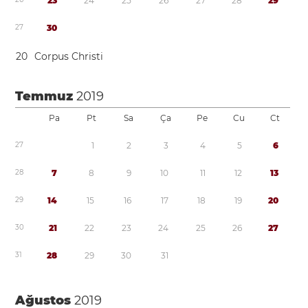
2
3
2
4
2
5
2
6
2
7
2
8
2
9
2
7
3
0
2
0
Corpus Christi
Temmuz
2019
Pa
Pt
Sa
Ça
Pe
Cu
Ct
2
7
1
2
3
4
5
6
2
8
7
8
9
1
0
1
1
1
2
1
3
2
9
1
4
1
5
1
6
1
7
1
8
1
9
2
0
3
0
2
1
2
2
2
3
2
4
2
5
2
6
2
7
3
1
2
8
2
9
3
0
3
1
Ağustos
2019