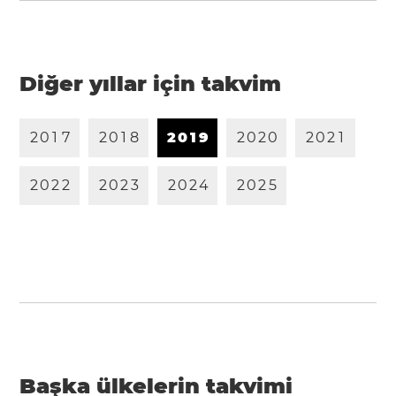
Diğer yıllar için takvim
2
0
1
7
2
0
1
8
2
0
1
9
2
0
2
0
2
0
2
1
2
0
2
2
2
0
2
3
2
0
2
4
2
0
2
5
Başka ülkelerin takvimi