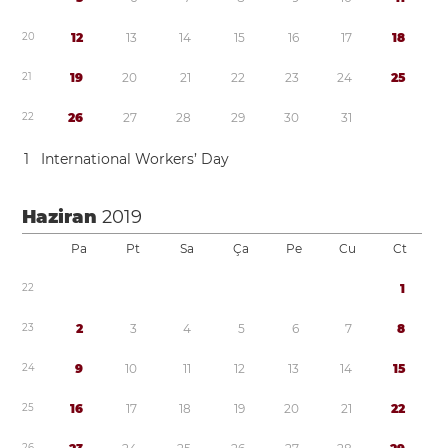
2
0
1
2
1
3
1
4
1
5
1
6
1
7
1
8
2
1
1
9
2
0
2
1
2
2
2
3
2
4
2
5
2
2
2
6
2
7
2
8
2
9
3
0
3
1
1
International Workers’ Day
Haziran
2019
Pa
Pt
Sa
Ça
Pe
Cu
Ct
2
2
1
2
3
2
3
4
5
6
7
8
2
4
9
1
0
1
1
1
2
1
3
1
4
1
5
2
5
1
6
1
7
1
8
1
9
2
0
2
1
2
2
2
6