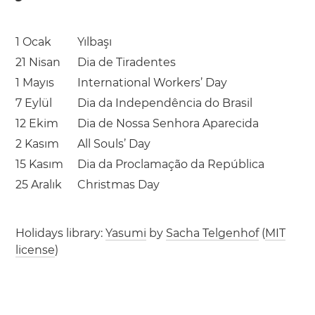
1 Ocak
Yılbaşı
21 Nisan
Dia de Tiradentes
1 Mayıs
International Workers’ Day
7 Eylül
Dia da Independência do Brasil
12 Ekim
Dia de Nossa Senhora Aparecida
2 Kasım
All Souls’ Day
15 Kasım
Dia da Proclamação da República
25 Aralık
Christmas Day
Holidays library:
Yasumi
by
Sacha Telgenhof
(
MIT
license
)