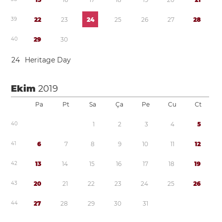
3
9
2
2
2
3
2
4
2
5
2
6
2
7
2
8
4
0
2
9
3
0
2
4
Heritage Day
Ekim
2019
Pa
Pt
Sa
Ça
Pe
Cu
Ct
4
0
1
2
3
4
5
4
1
6
7
8
9
1
0
1
1
1
2
4
2
1
3
1
4
1
5
1
6
1
7
1
8
1
9
4
3
2
0
2
1
2
2
2
3
2
4
2
5
2
6
4
4
2
7
2
8
2
9
3
0
3
1