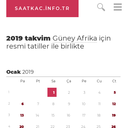
SAATKAC.INFO.TR
2019
takvim
Güney Afrika
için
resmi tatiller ile birlikte
Ocak
2019
Pa
Pt
Sa
Ça
Pe
Cu
Ct
1
1
2
3
4
5
2
6
7
8
9
1
0
1
1
1
2
3
1
3
1
4
1
5
1
6
1
7
1
8
1
9
4
2
0
2
1
2
2
2
3
2
4
2
5
2
6