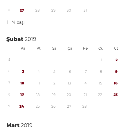
5
2
7
2
8
2
9
3
0
3
1
1
Yılbaşı
Şubat
2019
Pa
Pt
Sa
Ça
Pe
Cu
Ct
5
1
2
6
3
4
5
6
7
8
9
7
1
0
1
1
1
2
1
3
1
4
1
5
1
6
8
1
7
1
8
1
9
2
0
2
1
2
2
2
3
9
2
4
2
5
2
6
2
7
2
8
Mart
2019