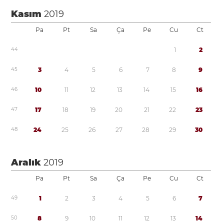
Kasım
2019
Pa
Pt
Sa
Ça
Pe
Cu
Ct
4
4
1
2
4
5
3
4
5
6
7
8
9
4
6
1
0
1
1
1
2
1
3
1
4
1
5
1
6
4
7
1
7
1
8
1
9
2
0
2
1
2
2
2
3
4
8
2
4
2
5
2
6
2
7
2
8
2
9
3
0
Aralık
2019
Pa
Pt
Sa
Ça
Pe
Cu
Ct
4
9
1
2
3
4
5
6
7
5
0
8
9
1
0
1
1
1
2
1
3
1
4