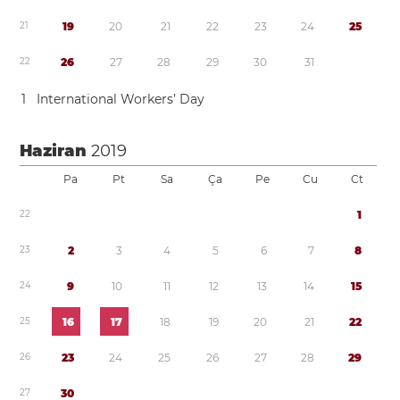
2
1
1
9
2
0
2
1
2
2
2
3
2
4
2
5
2
2
2
6
2
7
2
8
2
9
3
0
3
1
1
International Workers’ Day
Haziran
2019
Pa
Pt
Sa
Ça
Pe
Cu
Ct
2
2
1
2
3
2
3
4
5
6
7
8
2
4
9
1
0
1
1
1
2
1
3
1
4
1
5
2
5
1
6
1
7
1
8
1
9
2
0
2
1
2
2
2
6
2
3
2
4
2
5
2
6
2
7
2
8
2
9
2
7
3
0