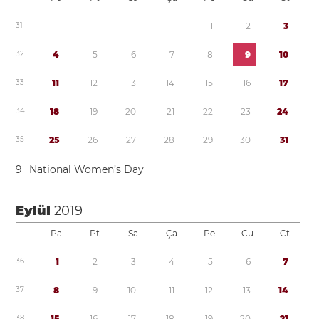
3
1
1
2
3
3
2
4
5
6
7
8
9
1
0
3
3
1
1
1
2
1
3
1
4
1
5
1
6
1
7
3
4
1
8
1
9
2
0
2
1
2
2
2
3
2
4
3
5
2
5
2
6
2
7
2
8
2
9
3
0
3
1
9
National Women’s Day
Eylül
2019
Pa
Pt
Sa
Ça
Pe
Cu
Ct
3
6
1
2
3
4
5
6
7
3
7
8
9
1
0
1
1
1
2
1
3
1
4
3
8
1
5
1
6
1
7
1
8
1
9
2
0
2
1