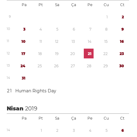
Pa
Pt
Sa
Ça
Pe
Cu
Ct
9
1
2
1
0
3
4
5
6
7
8
9
1
1
1
0
1
1
1
2
1
3
1
4
1
5
1
6
1
2
1
7
1
8
1
9
2
0
2
1
2
2
2
3
1
3
2
4
2
5
2
6
2
7
2
8
2
9
3
0
1
4
3
1
2
1
Human Rights Day
Nisan
2019
Pa
Pt
Sa
Ça
Pe
Cu
Ct
1
4
1
2
3
4
5
6