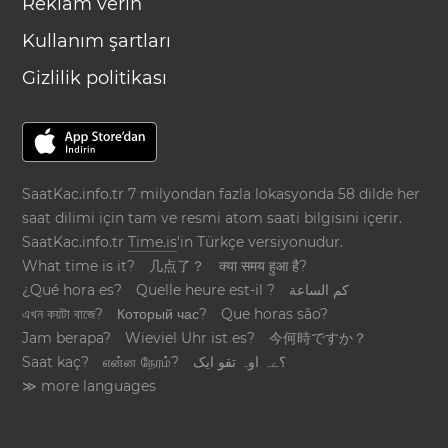
Reklam verin
Kullanım şartları
Gizlilik politikası
SaatKac.info.tr 7 milyondan fazla lokasyonda 58 dilde her
saat dilimi için tam ve resmi atom saati bilgisini içerir.
SaatKac.info.tr
Time.is
'in Türkçe versiyonudur.
What time is it?
几点了？
क्या समय हुआ है?
¿Qué hora es?
Quelle heure est-il ?
كم الساعة
এখন কয়টা বাজে?
Который час?
Que horas são?
Jam berapa?
Wieviel Uhr ist es?
今何時ですか？
Saat kaç?
என்ன நேரம்?
؟ےہ اوہ تقو ایک
≫ more languages