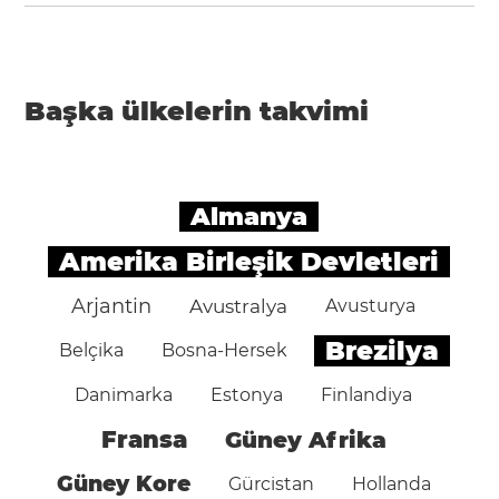
Başka ülkelerin takvimi
Almanya
Amerika Birleşik Devletleri
Arjantin
Avustralya
Avusturya
Brezilya
Belçika
Bosna-Hersek
Danimarka
Estonya
Finlandiya
Fransa
Güney Afrika
Güney Kore
Gürcistan
Hollanda