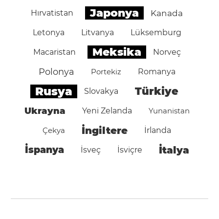
Japonya
Hırvatistan
Kanada
Letonya
Litvanya
Lüksemburg
Meksika
Macaristan
Norveç
Polonya
Portekiz
Romanya
Rusya
Türkiye
Slovakya
Ukrayna
Yeni Zelanda
Yunanistan
İngiltere
Çekya
İrlanda
İspanya
İtalya
İsveç
İsviçre