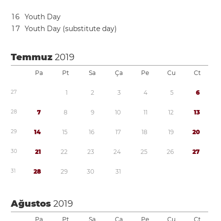
1
6
Youth Day
1
7
Youth Day (substitute day)
Temmuz
2019
Pa
Pt
Sa
Ça
Pe
Cu
Ct
2
7
1
2
3
4
5
6
2
8
7
8
9
1
0
1
1
1
2
1
3
2
9
1
4
1
5
1
6
1
7
1
8
1
9
2
0
3
0
2
1
2
2
2
3
2
4
2
5
2
6
2
7
3
1
2
8
2
9
3
0
3
1
Ağustos
2019
Pa
Pt
Sa
Ça
Pe
Cu
Ct