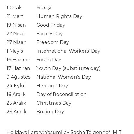
1 Ocak
Yılbaşı
21 Mart
Human Rights Day
19 Nisan
Good Friday
22 Nisan
Family Day
27 Nisan
Freedom Day
1 Mayıs
International Workers’ Day
16 Haziran
Youth Day
17 Haziran
Youth Day (substitute day)
9 Ağustos
National Women’s Day
24 Eylül
Heritage Day
16 Aralık
Day of Reconciliation
25 Aralık
Christmas Day
26 Aralık
Boxing Day
Holidays library:
Yasumi
by
Sacha Telgenhof
(
MIT