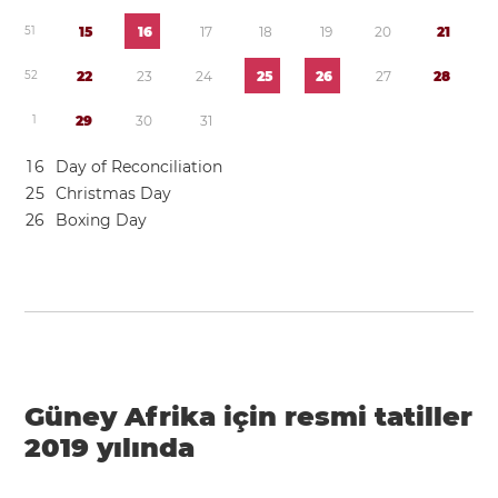
5
1
1
5
1
6
1
7
1
8
1
9
2
0
2
1
5
2
2
2
2
3
2
4
2
5
2
6
2
7
2
8
1
2
9
3
0
3
1
1
6
Day of Reconciliation
2
5
Christmas Day
2
6
Boxing Day
Güney Afrika için resmi tatiller
2019 yılında