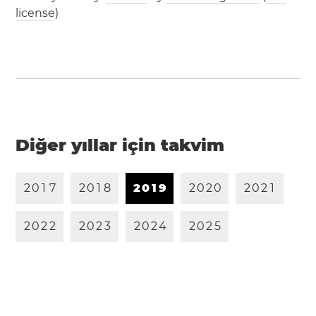
license
)
Diğer yıllar için takvim
2
0
1
7
2
0
1
8
2
0
1
9
2
0
2
0
2
0
2
1
2
0
2
2
2
0
2
3
2
0
2
4
2
0
2
5