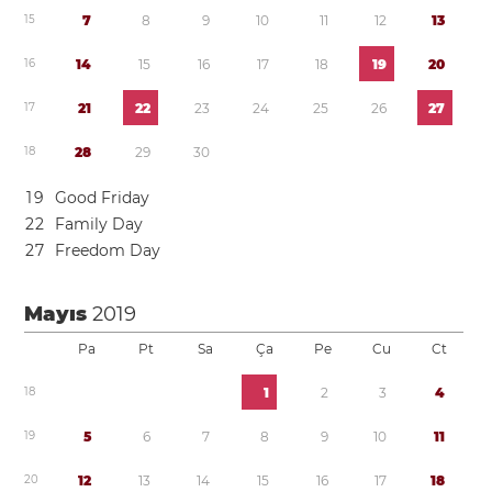
1
5
7
8
9
1
0
1
1
1
2
1
3
1
6
1
4
1
5
1
6
1
7
1
8
1
9
2
0
1
7
2
1
2
2
2
3
2
4
2
5
2
6
2
7
1
8
2
8
2
9
3
0
1
9
Good Friday
2
2
Family Day
2
7
Freedom Day
Mayıs
2019
Pa
Pt
Sa
Ça
Pe
Cu
Ct
1
8
1
2
3
4
1
9
5
6
7
8
9
1
0
1
1
2
0
1
2
1
3
1
4
1
5
1
6
1
7
1
8