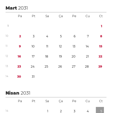
Mart
2031
Pa
Pt
Sa
Ça
Pe
Cu
Ct
9
1
1
0
2
3
4
5
6
7
8
1
1
9
1
0
1
1
1
2
1
3
1
4
1
5
1
2
1
6
1
7
1
8
1
9
2
0
2
1
2
2
1
3
2
3
2
4
2
5
2
6
2
7
2
8
2
9
1
4
3
0
3
1
Nisan
2031
Pa
Pt
Sa
Ça
Pe
Cu
Ct
1
4
1
2
3
4
5