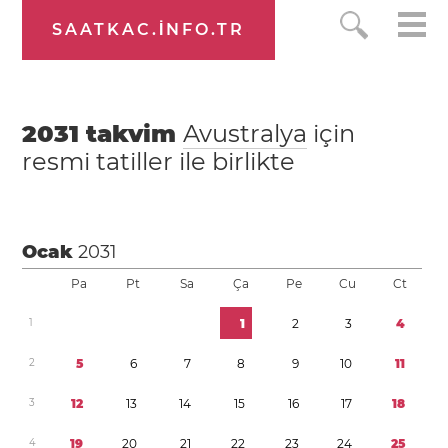
SAATKAC.INFO.TR
2031
takvim
Avustralya
için
resmi tatiller ile birlikte
Ocak
2031
Pa
Pt
Sa
Ça
Pe
Cu
Ct
1
1
2
3
4
2
5
6
7
8
9
1
0
1
1
3
1
2
1
3
1
4
1
5
1
6
1
7
1
8
4
1
9
2
0
2
1
2
2
2
3
2
4
2
5