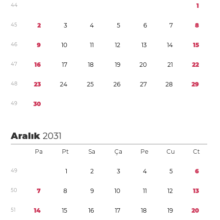
4
4
1
4
5
2
3
4
5
6
7
8
4
6
9
1
0
1
1
1
2
1
3
1
4
1
5
4
7
1
6
1
7
1
8
1
9
2
0
2
1
2
2
4
8
2
3
2
4
2
5
2
6
2
7
2
8
2
9
4
9
3
0
Aralık
2031
Pa
Pt
Sa
Ça
Pe
Cu
Ct
4
9
1
2
3
4
5
6
5
0
7
8
9
1
0
1
1
1
2
1
3
5
1
1
4
1
5
1
6
1
7
1
8
1
9
2
0