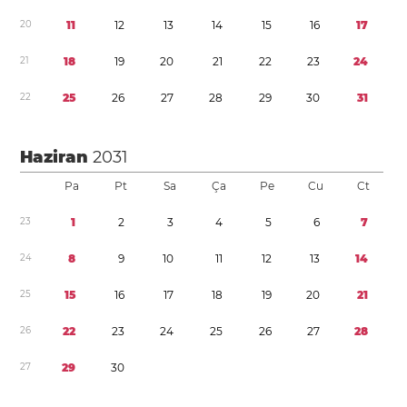
2
0
1
1
1
2
1
3
1
4
1
5
1
6
1
7
2
1
1
8
1
9
2
0
2
1
2
2
2
3
2
4
2
2
2
5
2
6
2
7
2
8
2
9
3
0
3
1
Haziran
2031
Pa
Pt
Sa
Ça
Pe
Cu
Ct
2
3
1
2
3
4
5
6
7
2
4
8
9
1
0
1
1
1
2
1
3
1
4
2
5
1
5
1
6
1
7
1
8
1
9
2
0
2
1
2
6
2
2
2
3
2
4
2
5
2
6
2
7
2
8
2
7
2
9
3
0