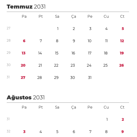
Temmuz
2031
Pa
Pt
Sa
Ça
Pe
Cu
Ct
2
7
1
2
3
4
5
2
8
6
7
8
9
1
0
1
1
1
2
2
9
1
3
1
4
1
5
1
6
1
7
1
8
1
9
3
0
2
0
2
1
2
2
2
3
2
4
2
5
2
6
3
1
2
7
2
8
2
9
3
0
3
1
Ağustos
2031
Pa
Pt
Sa
Ça
Pe
Cu
Ct
3
1
1
2
3
2
3
4
5
6
7
8
9