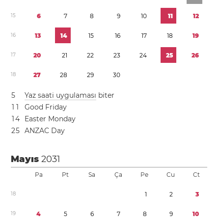
1
5
6
7
8
9
1
0
1
1
1
2
1
6
1
3
1
4
1
5
1
6
1
7
1
8
1
9
1
7
2
0
2
1
2
2
2
3
2
4
2
5
2
6
1
8
2
7
2
8
2
9
3
0
5
Yaz saati uygulaması
biter
1
1
Good Friday
1
4
Easter Monday
2
5
ANZAC Day
Mayıs
2031
Pa
Pt
Sa
Ça
Pe
Cu
Ct
1
8
1
2
3
1
9
4
5
6
7
8
9
1
0