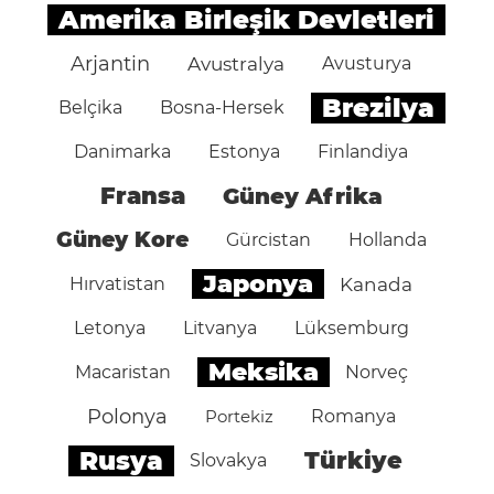
Amerika Birleşik Devletleri
Arjantin
Avustralya
Avusturya
Brezilya
Belçika
Bosna-Hersek
Danimarka
Estonya
Finlandiya
Fransa
Güney Afrika
Güney Kore
Gürcistan
Hollanda
Japonya
Hırvatistan
Kanada
Letonya
Litvanya
Lüksemburg
Meksika
Macaristan
Norveç
Polonya
Portekiz
Romanya
Rusya
Türkiye
Slovakya