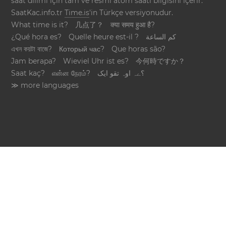
saat dilimi için tam ve resmi atom saati bilgisini içerir.
SaatKac.info.tr
Time.is
'in Türkçe versiyonudur.
What time is it?
几点了？
क्या समय हुआ है?
¿Qué hora es?
Quelle heure est-il ?
كم الساعة
এখন কয়টা বাজে?
Который час?
Que horas são?
Jam berapa?
Wieviel Uhr ist es?
今何時ですか？
Saat kaç?
என்ன நேரம்?
؟ےہ اوہ تقو ایک
≫ more languages