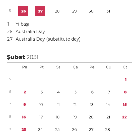
5
2
6
2
7
2
8
2
9
3
0
3
1
1
Yılbaşı
2
6
Australia Day
2
7
Australia Day (substitute day)
Şubat
2031
Pa
Pt
Sa
Ça
Pe
Cu
Ct
5
1
6
2
3
4
5
6
7
8
7
9
1
0
1
1
1
2
1
3
1
4
1
5
8
1
6
1
7
1
8
1
9
2
0
2
1
2
2
9
2
3
2
4
2
5
2
6
2
7
2
8