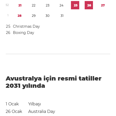
5
2
2
1
2
2
2
3
2
4
2
5
2
6
2
7
1
2
8
2
9
3
0
3
1
2
5
Christmas Day
2
6
Boxing Day
Avustralya için resmi tatiller
2031 yılında
1 Ocak
Yılbaşı
26 Ocak
Australia Day