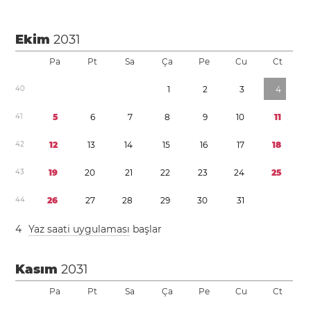
Ekim
2031
Pa
Pt
Sa
Ça
Pe
Cu
Ct
4
0
1
2
3
4
4
1
5
6
7
8
9
1
0
1
1
4
2
1
2
1
3
1
4
1
5
1
6
1
7
1
8
4
3
1
9
2
0
2
1
2
2
2
3
2
4
2
5
4
4
2
6
2
7
2
8
2
9
3
0
3
1
4
Yaz saati uygulaması
başlar
Kasım
2031
Pa
Pt
Sa
Ça
Pe
Cu
Ct