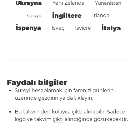
Ukrayna
Yeni Zelanda
Yunanistan
İngiltere
Çekya
İrlanda
İspanya
İtalya
İsveç
İsviçre
Faydalı bilgiler
Süreyi hesaplamak için farenizi günlerin
üzerinde gezdirin ya da tıklayın.
Bu takvimden kolayca çıktı alınabilir! Sadece
logo ve takvim
çıktı
alındığında gözükecektir.