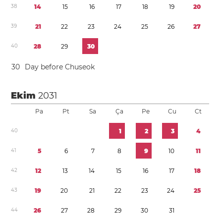
3
8
1
4
1
5
1
6
1
7
1
8
1
9
2
0
3
9
2
1
2
2
2
3
2
4
2
5
2
6
2
7
4
0
2
8
2
9
3
0
3
0
Day before Chuseok
Ekim
2031
Pa
Pt
Sa
Ça
Pe
Cu
Ct
4
0
1
2
3
4
4
1
5
6
7
8
9
1
0
1
1
4
2
1
2
1
3
1
4
1
5
1
6
1
7
1
8
4
3
1
9
2
0
2
1
2
2
2
3
2
4
2
5
4
4
2
6
2
7
2
8
2
9
3
0
3
1