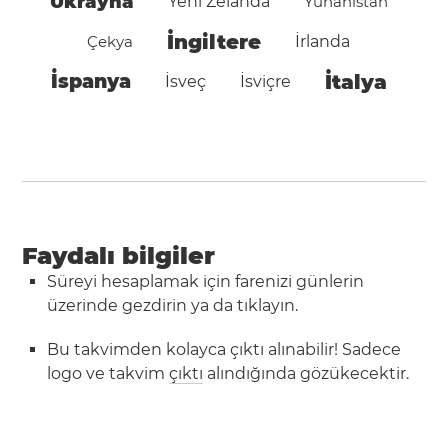
Ukrayna
Yeni Zelanda
Yunanistan
İngiltere
Çekya
İrlanda
İspanya
İtalya
İsveç
İsviçre
Faydalı bilgiler
Süreyi hesaplamak için farenizi günlerin
üzerinde gezdirin ya da tıklayın.
Bu takvimden kolayca çıktı alınabilir! Sadece
logo ve takvim
çıktı
alındığında gözükecektir.