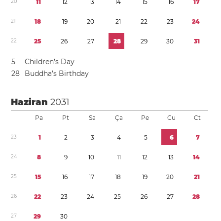
2
0
1
1
1
2
1
3
1
4
1
5
1
6
1
7
2
1
1
8
1
9
2
0
2
1
2
2
2
3
2
4
2
2
2
5
2
6
2
7
2
8
2
9
3
0
3
1
5
Children’s Day
2
8
Buddha’s Birthday
Haziran
2031
Pa
Pt
Sa
Ça
Pe
Cu
Ct
2
3
1
2
3
4
5
6
7
2
4
8
9
1
0
1
1
1
2
1
3
1
4
2
5
1
5
1
6
1
7
1
8
1
9
2
0
2
1
2
6
2
2
2
3
2
4
2
5
2
6
2
7
2
8
2
7
2
9
3
0