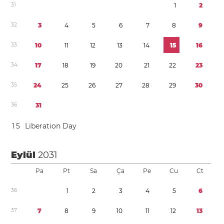
3
1
1
2
3
2
3
4
5
6
7
8
9
3
3
1
0
1
1
1
2
1
3
1
4
1
5
1
6
3
4
1
7
1
8
1
9
2
0
2
1
2
2
2
3
3
5
2
4
2
5
2
6
2
7
2
8
2
9
3
0
3
6
3
1
1
5
Liberation Day
Eylül
2031
Pa
Pt
Sa
Ça
Pe
Cu
Ct
3
6
1
2
3
4
5
6
3
7
7
8
9
1
0
1
1
1
2
1
3