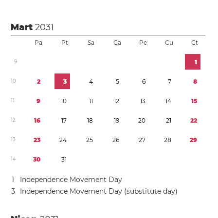
Mart
2031
Pa
Pt
Sa
Ça
Pe
Cu
Ct
9
1
1
0
2
3
4
5
6
7
8
1
1
9
1
0
1
1
1
2
1
3
1
4
1
5
1
2
1
6
1
7
1
8
1
9
2
0
2
1
2
2
1
3
2
3
2
4
2
5
2
6
2
7
2
8
2
9
1
4
3
0
3
1
1
Independence Movement Day
3
Independence Movement Day (substitute day)