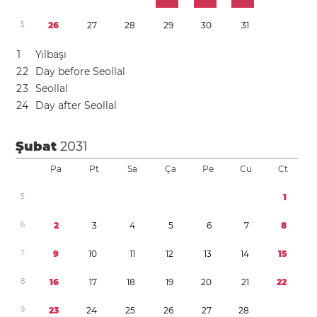
5
2
6
2
7
2
8
2
9
3
0
3
1
1
Yılbaşı
2
2
Day before Seollal
2
3
Seollal
2
4
Day after Seollal
Şubat
2031
Pa
Pt
Sa
Ça
Pe
Cu
Ct
5
1
6
2
3
4
5
6
7
8
7
9
1
0
1
1
1
2
1
3
1
4
1
5
8
1
6
1
7
1
8
1
9
2
0
2
1
2
2
9
2
3
2
4
2
5
2
6
2
7
2
8