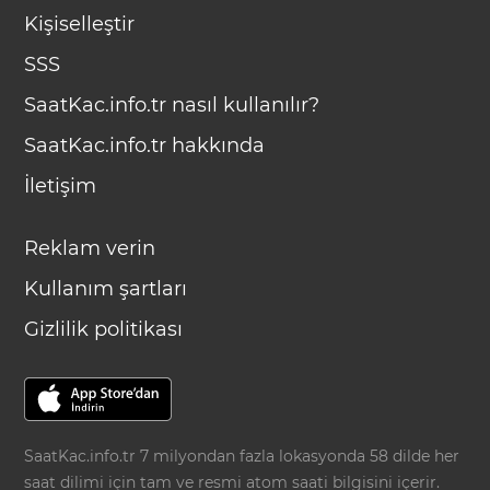
Kişiselleştir
SSS
SaatKac.info.tr nasıl kullanılır?
SaatKac.info.tr hakkında
İletişim
Reklam verin
Kullanım şartları
Gizlilik politikası
SaatKac.info.tr 7 milyondan fazla lokasyonda 58 dilde her
saat dilimi için tam ve resmi atom saati bilgisini içerir.