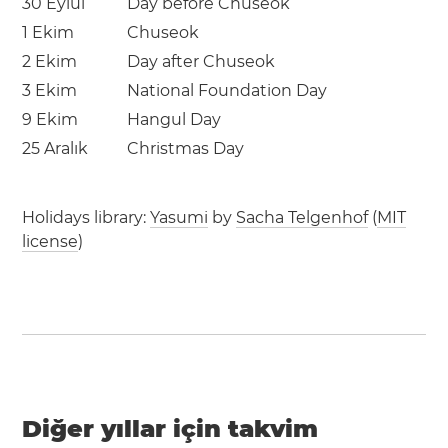
30 Eylül
Day before Chuseok
1 Ekim
Chuseok
2 Ekim
Day after Chuseok
3 Ekim
National Foundation Day
9 Ekim
Hangul Day
25 Aralık
Christmas Day
Holidays library:
Yasumi
by
Sacha Telgenhof
(
MIT
license
)
Diğer yıllar için takvim