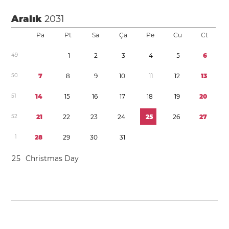
Aralık
2031
Pa
Pt
Sa
Ça
Pe
Cu
Ct
4
9
1
2
3
4
5
6
5
0
7
8
9
1
0
1
1
1
2
1
3
5
1
1
4
1
5
1
6
1
7
1
8
1
9
2
0
5
2
2
1
2
2
2
3
2
4
2
5
2
6
2
7
1
2
8
2
9
3
0
3
1
2
5
Christmas Day