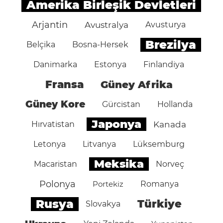
Amerika Birleşik Devletleri
Arjantin
Avustralya
Avusturya
Brezilya
Belçika
Bosna-Hersek
Danimarka
Estonya
Finlandiya
Fransa
Güney Afrika
Güney Kore
Gürcistan
Hollanda
Japonya
Hırvatistan
Kanada
Letonya
Litvanya
Lüksemburg
Meksika
Macaristan
Norveç
Polonya
Portekiz
Romanya
Rusya
Türkiye
Slovakya