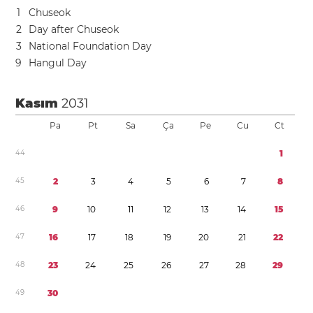
1
Chuseok
2
Day after Chuseok
3
National Foundation Day
9
Hangul Day
Kasım
2031
Pa
Pt
Sa
Ça
Pe
Cu
Ct
4
4
1
4
5
2
3
4
5
6
7
8
4
6
9
1
0
1
1
1
2
1
3
1
4
1
5
4
7
1
6
1
7
1
8
1
9
2
0
2
1
2
2
4
8
2
3
2
4
2
5
2
6
2
7
2
8
2
9
4
9
3
0