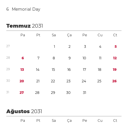
6
Memorial Day
Temmuz
2031
Pa
Pt
Sa
Ça
Pe
Cu
Ct
2
7
1
2
3
4
5
2
8
6
7
8
9
1
0
1
1
1
2
2
9
1
3
1
4
1
5
1
6
1
7
1
8
1
9
3
0
2
0
2
1
2
2
2
3
2
4
2
5
2
6
3
1
2
7
2
8
2
9
3
0
3
1
Ağustos
2031
Pa
Pt
Sa
Ça
Pe
Cu
Ct