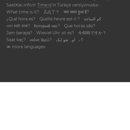
SaatKac.info.tr
Time.is
'in Türkçe versiyonudur.
What time is it?
几点了？
क्या समय हुआ है?
¿Qué hora es?
Quelle heure est-il ?
كم الساعة
এখন কয়টা বাজে?
Который час?
Que horas são?
Jam berapa?
Wieviel Uhr ist es?
今何時ですか？
Saat kaç?
என்ன நேரம்?
؟ےہ اوہ تقو ایک
≫ more languages