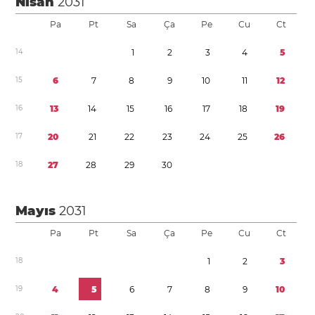
Nisan
2031
Pa
Pt
Sa
Ça
Pe
Cu
Ct
1
4
1
2
3
4
5
1
5
6
7
8
9
1
0
1
1
1
2
1
6
1
3
1
4
1
5
1
6
1
7
1
8
1
9
1
7
2
0
2
1
2
2
2
3
2
4
2
5
2
6
1
8
2
7
2
8
2
9
3
0
Mayıs
2031
Pa
Pt
Sa
Ça
Pe
Cu
Ct
1
8
1
2
3
1
9
4
5
6
7
8
9
1
0