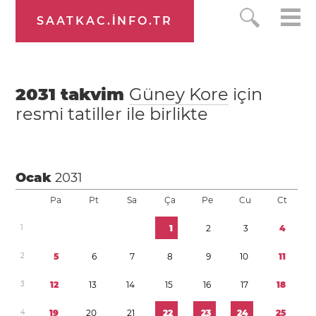
SAATKAC.INFO.TR
2031
takvim
Güney Kore
için
resmi tatiller ile birlikte
Ocak
2031
Pa
Pt
Sa
Ça
Pe
Cu
Ct
1
1
2
3
4
2
5
6
7
8
9
1
0
1
1
3
1
2
1
3
1
4
1
5
1
6
1
7
1
8
4
1
9
2
0
2
1
2
2
2
3
2
4
2
5