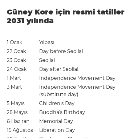
Güney Kore için resmi tatiller
2031 yılında
1 Ocak
Yılbaşı
22 Ocak
Day before Seollal
23 Ocak
Seollal
24 Ocak
Day after Seollal
1 Mart
Independence Movement Day
3 Mart
Independence Movement Day
(substitute day)
5 Mayıs
Children’s Day
28 Mayıs
Buddha’s Birthday
6 Haziran
Memorial Day
15 Ağustos
Liberation Day