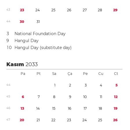
4
3
2
3
2
4
2
5
2
6
2
7
2
8
2
9
4
4
3
0
3
1
3
National Foundation Day
9
Hangul Day
1
0
Hangul Day (substitute day)
Kasım
2033
Pa
Pt
Sa
Ça
Pe
Cu
Ct
4
4
1
2
3
4
5
4
5
6
7
8
9
1
0
1
1
1
2
4
6
1
3
1
4
1
5
1
6
1
7
1
8
1
9
4
7
2
0
2
1
2
2
2
3
2
4
2
5
2
6