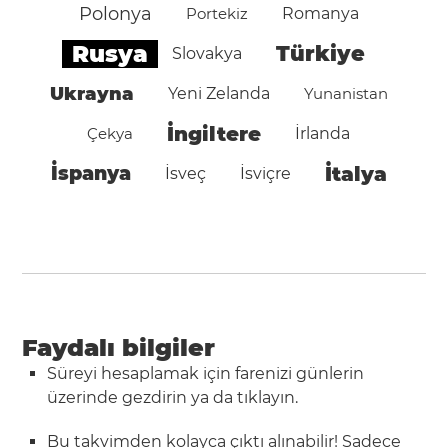
Polonya
Portekiz
Romanya
Rusya
Türkiye
Slovakya
Ukrayna
Yeni Zelanda
Yunanistan
İngiltere
Çekya
İrlanda
İspanya
İtalya
İsveç
İsviçre
Faydalı bilgiler
Süreyi hesaplamak için farenizi günlerin
üzerinde gezdirin ya da tıklayın.
Bu takvimden kolayca çıktı alınabilir! Sadece