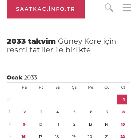
SAATKAC.INFO.TR
2033
takvim
Güney Kore
için
resmi tatiller ile birlikte
Ocak
2033
Pa
Pt
Sa
Ça
Pe
Cu
Ct
5
3
1
1
2
3
4
5
6
7
8
2
9
1
0
1
1
1
2
1
3
1
4
1
5
3
1
6
1
7
1
8
1
9
2
0
2
1
2
2