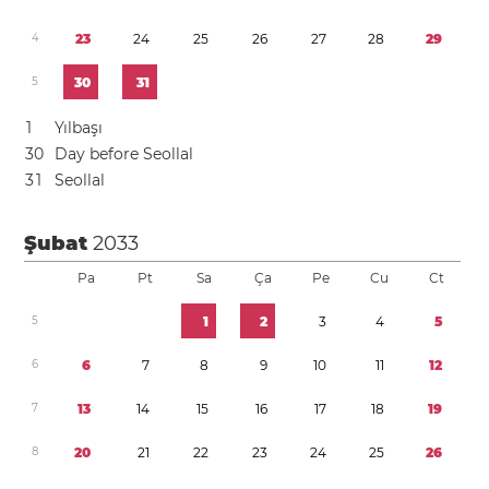
4
2
3
2
4
2
5
2
6
2
7
2
8
2
9
5
3
0
3
1
1
Yılbaşı
3
0
Day before Seollal
3
1
Seollal
Şubat
2033
Pa
Pt
Sa
Ça
Pe
Cu
Ct
5
1
2
3
4
5
6
6
7
8
9
1
0
1
1
1
2
7
1
3
1
4
1
5
1
6
1
7
1
8
1
9
8
2
0
2
1
2
2
2
3
2
4
2
5
2
6