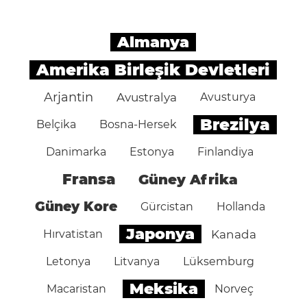
Almanya
Amerika Birleşik Devletleri
Arjantin
Avustralya
Avusturya
Brezilya
Belçika
Bosna-Hersek
Danimarka
Estonya
Finlandiya
Fransa
Güney Afrika
Güney Kore
Gürcistan
Hollanda
Japonya
Hırvatistan
Kanada
Letonya
Litvanya
Lüksemburg
Meksika
Macaristan
Norveç