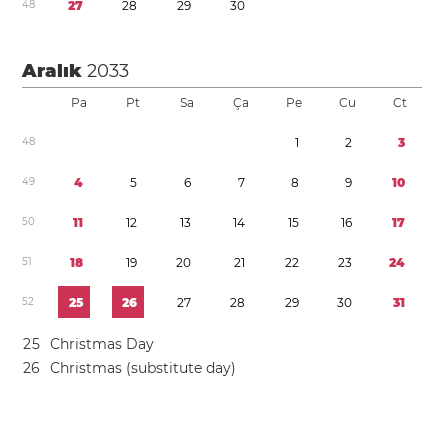
4
8
2
7
2
8
2
9
3
0
Aralık
2033
Pa
Pt
Sa
Ça
Pe
Cu
Ct
4
8
1
2
3
4
9
4
5
6
7
8
9
1
0
5
0
1
1
1
2
1
3
1
4
1
5
1
6
1
7
5
1
1
8
1
9
2
0
2
1
2
2
2
3
2
4
5
2
2
5
2
6
2
7
2
8
2
9
3
0
3
1
2
5
Christmas Day
2
6
Christmas (substitute day)