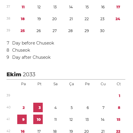
3
7
1
1
1
2
1
3
1
4
1
5
1
6
1
7
3
8
1
8
1
9
2
0
2
1
2
2
2
3
2
4
3
9
2
5
2
6
2
7
2
8
2
9
3
0
7
Day before Chuseok
8
Chuseok
9
Day after Chuseok
Ekim
2033
Pa
Pt
Sa
Ça
Pe
Cu
Ct
3
9
1
4
0
2
3
4
5
6
7
8
4
1
9
1
0
1
1
1
2
1
3
1
4
1
5
4
2
1
6
1
7
1
8
1
9
2
0
2
1
2
2