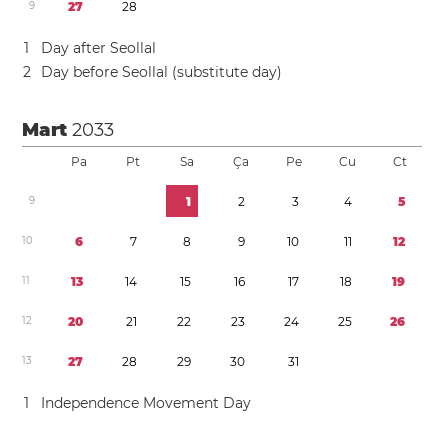
9
2
7
2
8
1
Day after Seollal
2
Day before Seollal (substitute day)
Mart
2033
Pa
Pt
Sa
Ça
Pe
Cu
Ct
9
1
2
3
4
5
1
0
6
7
8
9
1
0
1
1
1
2
1
1
1
3
1
4
1
5
1
6
1
7
1
8
1
9
1
2
2
0
2
1
2
2
2
3
2
4
2
5
2
6
1
3
2
7
2
8
2
9
3
0
3
1
1
Independence Movement Day