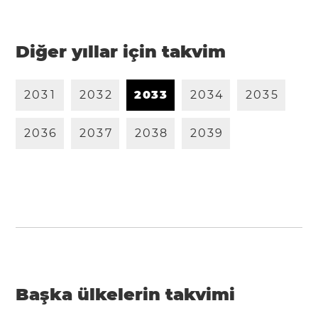
Diğer yıllar için takvim
2
0
3
1
2
0
3
2
2
0
3
3
2
0
3
4
2
0
3
5
2
0
3
6
2
0
3
7
2
0
3
8
2
0
3
9
Başka ülkelerin takvimi