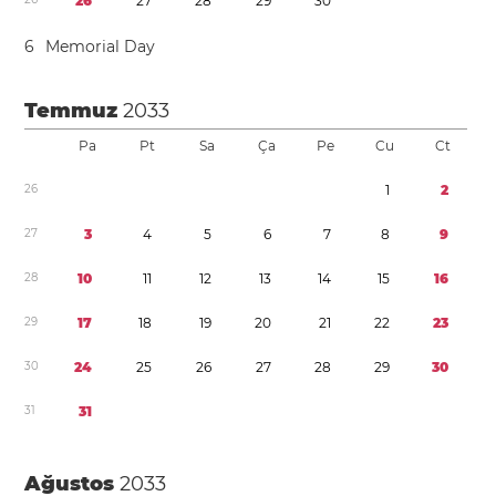
2
6
2
7
2
8
2
9
3
0
6
Memorial Day
Temmuz
2033
Pa
Pt
Sa
Ça
Pe
Cu
Ct
2
6
1
2
2
7
3
4
5
6
7
8
9
2
8
1
0
1
1
1
2
1
3
1
4
1
5
1
6
2
9
1
7
1
8
1
9
2
0
2
1
2
2
2
3
3
0
2
4
2
5
2
6
2
7
2
8
2
9
3
0
3
1
3
1
Ağustos
2033