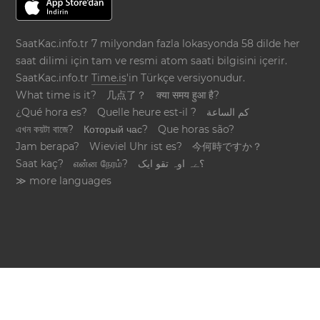
SaatKac.info.tr 7 milyondan fazla lokasyonda 58 dilde her
saat dilimi için tam ve resmi atom saati bilgisini içerir.
SaatKac.info.tr
Time.is
'in Türkçe versiyonudur.
What time is it?
几点了？
क्या समय हुआ है?
¿Qué hora es?
Quelle heure est-il ?
كم الساعة
এখন কয়টা বাজে?
Который час?
Que horas são?
Jam berapa?
Wieviel Uhr ist es?
今何時ですか？
Saat kaç?
என்ன நேரம்?
؟ےہ اوہ تقو ایک
≫ more languages