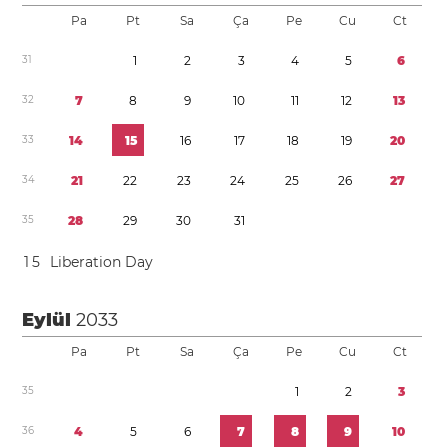
Pa
Pt
Sa
Ça
Pe
Cu
Ct
3
1
1
2
3
4
5
6
3
2
7
8
9
1
0
1
1
1
2
1
3
3
3
1
4
1
5
1
6
1
7
1
8
1
9
2
0
3
4
2
1
2
2
2
3
2
4
2
5
2
6
2
7
3
5
2
8
2
9
3
0
3
1
1
5
Liberation Day
Eylül
2033
Pa
Pt
Sa
Ça
Pe
Cu
Ct
3
5
1
2
3
3
6
4
5
6
7
8
9
1
0