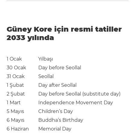
Güney Kore için resmi tatiller
2033 yılında
1 Ocak
Yılbaşı
30 Ocak
Day before Seollal
31 Ocak
Seollal
1 Şubat
Day after Seollal
2 Şubat
Day before Seollal (substitute day)
1 Mart
Independence Movement Day
5 Mayıs
Children’s Day
6 Mayıs
Buddha’s Birthday
6 Haziran
Memorial Day