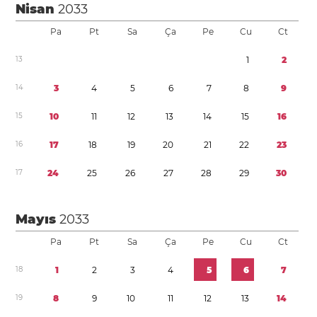
Nisan
2033
Pa
Pt
Sa
Ça
Pe
Cu
Ct
1
3
1
2
1
4
3
4
5
6
7
8
9
1
5
1
0
1
1
1
2
1
3
1
4
1
5
1
6
1
6
1
7
1
8
1
9
2
0
2
1
2
2
2
3
1
7
2
4
2
5
2
6
2
7
2
8
2
9
3
0
Mayıs
2033
Pa
Pt
Sa
Ça
Pe
Cu
Ct
1
8
1
2
3
4
5
6
7
1
9
8
9
1
0
1
1
1
2
1
3
1
4