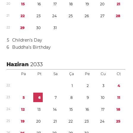
2
0
1
5
1
6
1
7
1
8
1
9
2
0
2
1
2
1
2
2
2
3
2
4
2
5
2
6
2
7
2
8
2
2
2
9
3
0
3
1
5
Children’s Day
6
Buddha’s Birthday
Haziran
2033
Pa
Pt
Sa
Ça
Pe
Cu
Ct
2
2
1
2
3
4
2
3
5
6
7
8
9
1
0
1
1
2
4
1
2
1
3
1
4
1
5
1
6
1
7
1
8
2
5
1
9
2
0
2
1
2
2
2
3
2
4
2
5
2
6