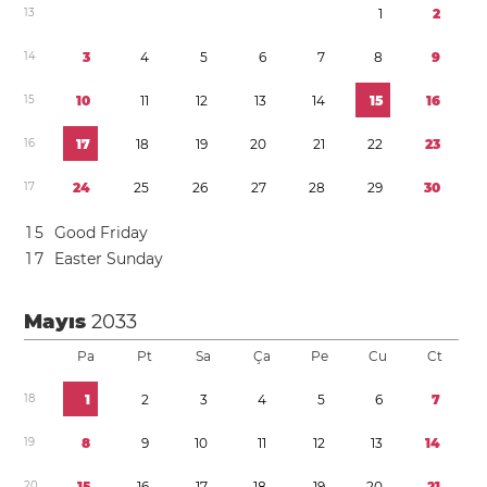
1
3
1
2
1
4
3
4
5
6
7
8
9
1
5
1
0
1
1
1
2
1
3
1
4
1
5
1
6
1
6
1
7
1
8
1
9
2
0
2
1
2
2
2
3
1
7
2
4
2
5
2
6
2
7
2
8
2
9
3
0
1
5
Good Friday
1
7
Easter Sunday
Mayıs
2033
Pa
Pt
Sa
Ça
Pe
Cu
Ct
1
8
1
2
3
4
5
6
7
1
9
8
9
1
0
1
1
1
2
1
3
1
4
2
0
1
5
1
6
1
7
1
8
1
9
2
0
2
1