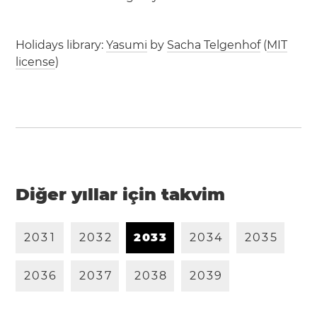
Holidays library:
Yasumi
by
Sacha Telgenhof
(
MIT
license
)
Diğer yıllar için takvim
2
0
3
1
2
0
3
2
2
0
3
3
2
0
3
4
2
0
3
5
2
0
3
6
2
0
3
7
2
0
3
8
2
0
3
9