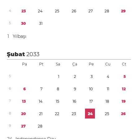
4
2
3
2
4
2
5
2
6
2
7
2
8
2
9
5
3
0
3
1
1
Yılbaşı
Şubat
2033
Pa
Pt
Sa
Ça
Pe
Cu
Ct
5
1
2
3
4
5
6
6
7
8
9
1
0
1
1
1
2
7
1
3
1
4
1
5
1
6
1
7
1
8
1
9
8
2
0
2
1
2
2
2
3
2
4
2
5
2
6
9
2
7
2
8