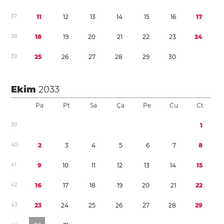
3
7
1
1
1
2
1
3
1
4
1
5
1
6
1
7
3
8
1
8
1
9
2
0
2
1
2
2
2
3
2
4
3
9
2
5
2
6
2
7
2
8
2
9
3
0
Ekim
2033
Pa
Pt
Sa
Ça
Pe
Cu
Ct
3
9
1
4
0
2
3
4
5
6
7
8
4
1
9
1
0
1
1
1
2
1
3
1
4
1
5
4
2
1
6
1
7
1
8
1
9
2
0
2
1
2
2
4
3
2
3
2
4
2
5
2
6
2
7
2
8
2
9