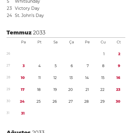
5
Whitsunday
2
3
Victory Day
2
4
St. John’s Day
Temmuz
2033
Pa
Pt
Sa
Ça
Pe
Cu
Ct
2
6
1
2
2
7
3
4
5
6
7
8
9
2
8
1
0
1
1
1
2
1
3
1
4
1
5
1
6
2
9
1
7
1
8
1
9
2
0
2
1
2
2
2
3
3
0
2
4
2
5
2
6
2
7
2
8
2
9
3
0
3
1
3
1
Ağustos
2033