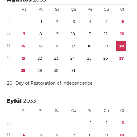
Pa
Pt
Sa
Ça
Pe
Cu
Ct
3
1
1
2
3
4
5
6
3
2
7
8
9
1
0
1
1
1
2
1
3
3
3
1
4
1
5
1
6
1
7
1
8
1
9
2
0
3
4
2
1
2
2
2
3
2
4
2
5
2
6
2
7
3
5
2
8
2
9
3
0
3
1
2
0
Day of Restoration of Independence
Eylül
2033
Pa
Pt
Sa
Ça
Pe
Cu
Ct
3
5
1
2
3
3
6
4
5
6
7
8
9
1
0