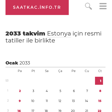
SAATKAC.INFO.TR
2033
takvim
Estonya
için resmi
tatiller ile birlikte
Ocak
2033
Pa
Pt
Sa
Ça
Pe
Cu
Ct
5
3
1
1
2
3
4
5
6
7
8
2
9
1
0
1
1
1
2
1
3
1
4
1
5
3
1
6
1
7
1
8
1
9
2
0
2
1
2
2