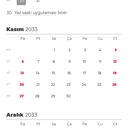
4
4
3
0
3
1
3
0
Yaz saati uygulaması
biter
Kasım
2033
Pa
Pt
Sa
Ça
Pe
Cu
Ct
4
4
1
2
3
4
5
4
5
6
7
8
9
1
0
1
1
1
2
4
6
1
3
1
4
1
5
1
6
1
7
1
8
1
9
4
7
2
0
2
1
2
2
2
3
2
4
2
5
2
6
4
8
2
7
2
8
2
9
3
0
Aralık
2033
Pa
Pt
Sa
Ça
Pe
Cu
Ct