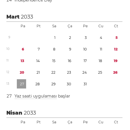
2
4
Independence Day
Mart
2033
Pa
Pt
Sa
Ça
Pe
Cu
Ct
9
1
2
3
4
5
1
0
6
7
8
9
1
0
1
1
1
2
1
1
1
3
1
4
1
5
1
6
1
7
1
8
1
9
1
2
2
0
2
1
2
2
2
3
2
4
2
5
2
6
1
3
2
7
2
8
2
9
3
0
3
1
2
7
Yaz saati uygulaması
başlar
Nisan
2033
Pa
Pt
Sa
Ça
Pe
Cu
Ct