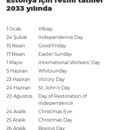
Estonya için resmi tatiller
2033 yılında
1 Ocak
Yılbaşı
24 Şubat
Independence Day
15 Nisan
Good Friday
17 Nisan
Easter Sunday
1 Mayıs
International Workers’ Day
5 Haziran
Whitsunday
23 Haziran
Victory Day
24 Haziran
St. John’s Day
20 Ağustos
Day of Restoration of
Independence
24 Aralık
Christmas Eve
25 Aralık
Christmas Day
26 Aralık
Boxing Day