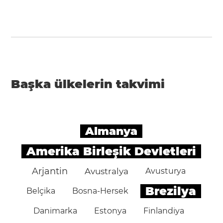
Başka ülkelerin takvimi
Almanya
Amerika Birleşik Devletleri
Arjantin
Avustralya
Avusturya
Brezilya
Belçika
Bosna-Hersek
Danimarka
Estonya
Finlandiya