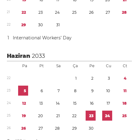
2
1
2
2
2
3
2
4
2
5
2
6
2
7
2
8
2
2
2
9
3
0
3
1
1
International Workers’ Day
Haziran
2033
Pa
Pt
Sa
Ça
Pe
Cu
Ct
2
2
1
2
3
4
2
3
5
6
7
8
9
1
0
1
1
2
4
1
2
1
3
1
4
1
5
1
6
1
7
1
8
2
5
1
9
2
0
2
1
2
2
2
3
2
4
2
5
2
6
2
6
2
7
2
8
2
9
3
0