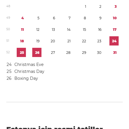
4
8
1
2
3
4
9
4
5
6
7
8
9
1
0
5
0
1
1
1
2
1
3
1
4
1
5
1
6
1
7
5
1
1
8
1
9
2
0
2
1
2
2
2
3
2
4
5
2
2
5
2
6
2
7
2
8
2
9
3
0
3
1
2
4
Christmas Eve
2
5
Christmas Day
2
6
Boxing Day