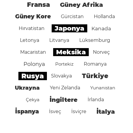
Fransa
Güney Afrika
Güney Kore
Gürcistan
Hollanda
Japonya
Hırvatistan
Kanada
Letonya
Litvanya
Lüksemburg
Meksika
Macaristan
Norveç
Polonya
Portekiz
Romanya
Rusya
Türkiye
Slovakya
Ukrayna
Yeni Zelanda
Yunanistan
İngiltere
Çekya
İrlanda
İspanya
İtalya
İsveç
İsviçre