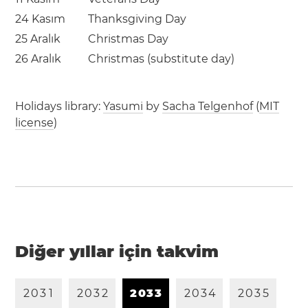
24 Kasım
Thanksgiving Day
25 Aralık
Christmas Day
26 Aralık
Christmas (substitute day)
Holidays library:
Yasumi
by
Sacha Telgenhof
(
MIT
license
)
Diğer yıllar için takvim
2
0
3
1
2
0
3
2
2
0
3
3
2
0
3
4
2
0
3
5