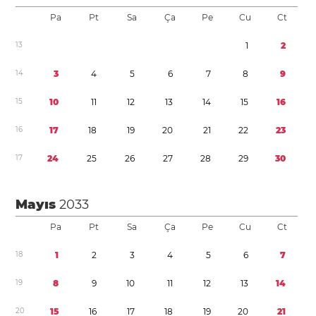
Pa
Pt
Sa
Ça
Pe
Cu
Ct
1
3
1
2
1
4
3
4
5
6
7
8
9
1
5
1
0
1
1
1
2
1
3
1
4
1
5
1
6
1
6
1
7
1
8
1
9
2
0
2
1
2
2
2
3
1
7
2
4
2
5
2
6
2
7
2
8
2
9
3
0
Mayıs
2033
Pa
Pt
Sa
Ça
Pe
Cu
Ct
1
8
1
2
3
4
5
6
7
1
9
8
9
1
0
1
1
1
2
1
3
1
4
2
0
1
5
1
6
1
7
1
8
1
9
2
0
2
1