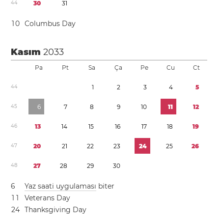
4
4
3
0
3
1
1
0
Columbus Day
Kasım
2033
Pa
Pt
Sa
Ça
Pe
Cu
Ct
4
4
1
2
3
4
5
4
5
6
7
8
9
1
0
1
1
1
2
4
6
1
3
1
4
1
5
1
6
1
7
1
8
1
9
4
7
2
0
2
1
2
2
2
3
2
4
2
5
2
6
4
8
2
7
2
8
2
9
3
0
6
Yaz saati uygulaması
biter
1
1
Veterans Day
2
4
Thanksgiving Day