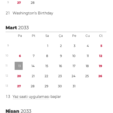
9
2
7
2
8
2
1
Washington’s Birthday
Mart
2033
Pa
Pt
Sa
Ça
Pe
Cu
Ct
9
1
2
3
4
5
1
0
6
7
8
9
1
0
1
1
1
2
1
1
1
3
1
4
1
5
1
6
1
7
1
8
1
9
1
2
2
0
2
1
2
2
2
3
2
4
2
5
2
6
1
3
2
7
2
8
2
9
3
0
3
1
1
3
Yaz saati uygulaması
başlar
Nisan
2033