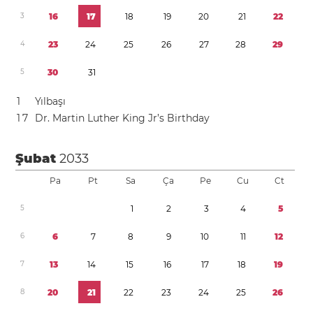
3
1
6
1
7
1
8
1
9
2
0
2
1
2
2
4
2
3
2
4
2
5
2
6
2
7
2
8
2
9
5
3
0
3
1
1
Yılbaşı
1
7
Dr. Martin Luther King Jr’s Birthday
Şubat
2033
Pa
Pt
Sa
Ça
Pe
Cu
Ct
5
1
2
3
4
5
6
6
7
8
9
1
0
1
1
1
2
7
1
3
1
4
1
5
1
6
1
7
1
8
1
9
8
2
0
2
1
2
2
2
3
2
4
2
5
2
6