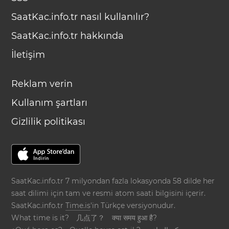
SaatKac.info.tr nasıl kullanılır?
SaatKac.info.tr hakkında
İletişim
Reklam verin
Kullanım şartları
Gizlilik politikası
SaatKac.info.tr 7 milyondan fazla lokasyonda 58 dilde her
saat dilimi için tam ve resmi atom saati bilgisini içerir.
SaatKac.info.tr
Time.is
'in Türkçe versiyonudur.
What time is it?
几点了？
क्या समय हुआ है?