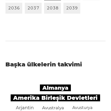
2
0
3
6
2
0
3
7
2
0
3
8
2
0
3
9
Başka ülkelerin takvimi
Almanya
Amerika Birleşik Devletleri
Arjantin
Avustralya
Avusturya