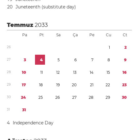
2
0
Juneteenth (substitute day)
Temmuz
2033
Pa
Pt
Sa
Ça
Pe
Cu
Ct
2
6
1
2
2
7
3
4
5
6
7
8
9
2
8
1
0
1
1
1
2
1
3
1
4
1
5
1
6
2
9
1
7
1
8
1
9
2
0
2
1
2
2
2
3
3
0
2
4
2
5
2
6
2
7
2
8
2
9
3
0
3
1
3
1
4
Independence Day