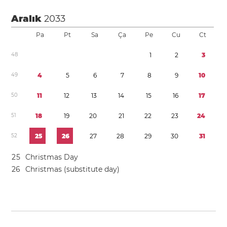
Aralık
2033
Pa
Pt
Sa
Ça
Pe
Cu
Ct
4
8
1
2
3
4
9
4
5
6
7
8
9
1
0
5
0
1
1
1
2
1
3
1
4
1
5
1
6
1
7
5
1
1
8
1
9
2
0
2
1
2
2
2
3
2
4
5
2
2
5
2
6
2
7
2
8
2
9
3
0
3
1
2
5
Christmas Day
2
6
Christmas (substitute day)