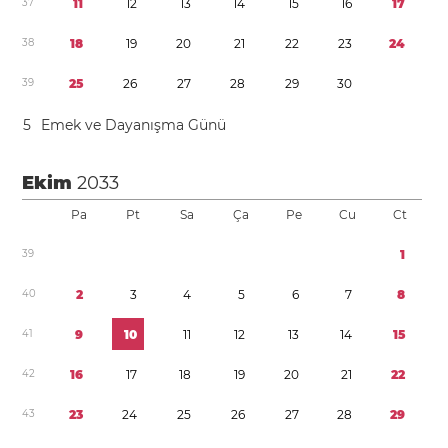
3
7
1
1
1
2
1
3
1
4
1
5
1
6
1
7
3
8
1
8
1
9
2
0
2
1
2
2
2
3
2
4
3
9
2
5
2
6
2
7
2
8
2
9
3
0
5
Emek ve Dayanışma Günü
Ekim
2033
Pa
Pt
Sa
Ça
Pe
Cu
Ct
3
9
1
4
0
2
3
4
5
6
7
8
4
1
9
1
0
1
1
1
2
1
3
1
4
1
5
4
2
1
6
1
7
1
8
1
9
2
0
2
1
2
2
4
3
2
3
2
4
2
5
2
6
2
7
2
8
2
9