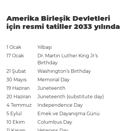
Amerika Birleşik Devletleri
için resmi tatiller 2033 yılında
1 Ocak
Yılbaşı
17 Ocak
Dr. Martin Luther King Jr’s
Birthday
21 Şubat
Washington’s Birthday
30 Mayıs
Memorial Day
19 Haziran
Juneteenth
20 Haziran
Juneteenth (substitute day)
4 Temmuz
Independence Day
5 Eylül
Emek ve Dayanışma Günü
10 Ekim
Columbus Day
11 Kasım
Veterans Day