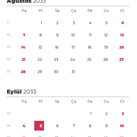
Ağustos
2033
Pa
Pt
Sa
Ça
Pe
Cu
Ct
3
1
1
2
3
4
5
6
3
2
7
8
9
1
0
1
1
1
2
1
3
3
3
1
4
1
5
1
6
1
7
1
8
1
9
2
0
3
4
2
1
2
2
2
3
2
4
2
5
2
6
2
7
3
5
2
8
2
9
3
0
3
1
Eylül
2033
Pa
Pt
Sa
Ça
Pe
Cu
Ct
3
5
1
2
3
3
6
4
5
6
7
8
9
1
0