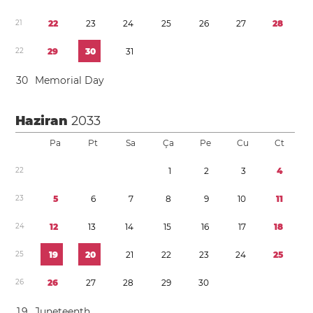
2
1
2
2
2
3
2
4
2
5
2
6
2
7
2
8
2
2
2
9
3
0
3
1
3
0
Memorial Day
Haziran
2033
Pa
Pt
Sa
Ça
Pe
Cu
Ct
2
2
1
2
3
4
2
3
5
6
7
8
9
1
0
1
1
2
4
1
2
1
3
1
4
1
5
1
6
1
7
1
8
2
5
1
9
2
0
2
1
2
2
2
3
2
4
2
5
2
6
2
6
2
7
2
8
2
9
3
0
1
9
Juneteenth