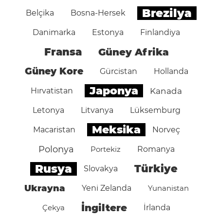
Brezilya
Belçika
Bosna-Hersek
Danimarka
Estonya
Finlandiya
Fransa
Güney Afrika
Güney Kore
Gürcistan
Hollanda
Japonya
Hırvatistan
Kanada
Letonya
Litvanya
Lüksemburg
Meksika
Macaristan
Norveç
Polonya
Portekiz
Romanya
Rusya
Türkiye
Slovakya
Ukrayna
Yeni Zelanda
Yunanistan
İngiltere
Çekya
İrlanda