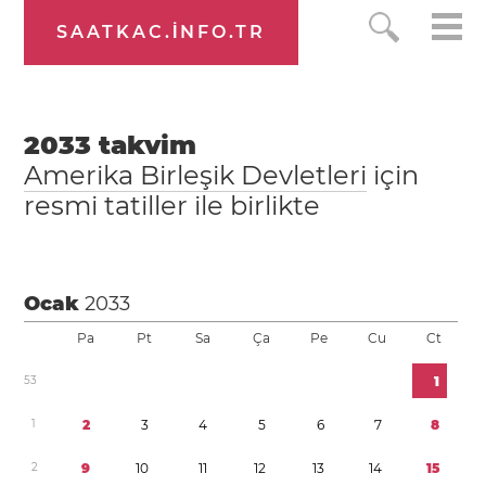
SAATKAC.INFO.TR
2033
takvim
Amerika Birleşik Devletleri
için
resmi tatiller ile birlikte
Ocak
2033
Pa
Pt
Sa
Ça
Pe
Cu
Ct
5
3
1
1
2
3
4
5
6
7
8
2
9
1
0
1
1
1
2
1
3
1
4
1
5