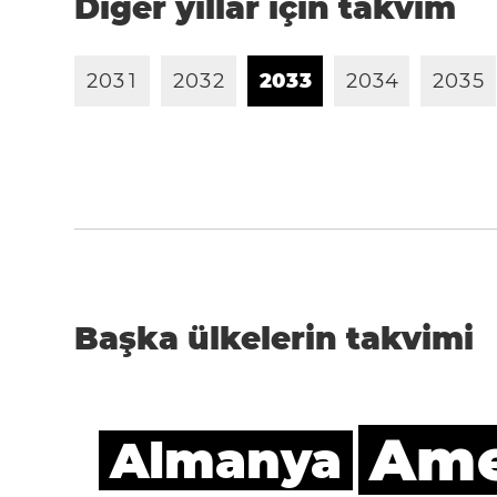
Diğer yıllar için takvim
2
0
3
1
2
0
3
2
2
0
3
3
2
0
3
4
2
0
3
5
Başka ülkelerin takvimi
Amer
Almanya