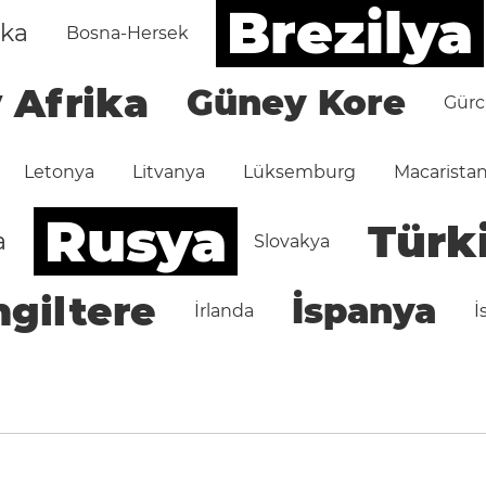
Brezilya
ika
Bosna-Hersek
 Afrika
Güney Kore
Gürc
Letonya
Litvanya
Lüksemburg
Macarista
Rusya
Türk
a
Slovakya
ngiltere
İspanya
İrlanda
İ