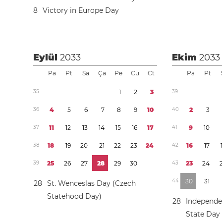
8
Victory in Europe Day
Eylül
2033
Ekim
2033
Pa
Pt
Sa
Ça
Pe
Cu
Ct
Pa
Pt
3
5
1
2
3
3
9
3
6
4
5
6
7
8
9
1
0
4
0
2
3
3
7
1
1
1
2
1
3
1
4
1
5
1
6
1
7
4
1
9
1
0
3
8
1
8
1
9
2
0
2
1
2
2
2
3
2
4
4
2
1
6
1
7
3
9
2
5
2
6
2
7
2
8
2
9
3
0
4
3
2
3
2
4
4
4
3
0
3
1
2
8
St. Wenceslas Day (Czech
Statehood Day)
2
8
Independe
State Day