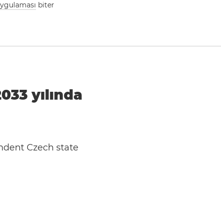
 uygulaması
biter
2033 yılında
ndent Czech state