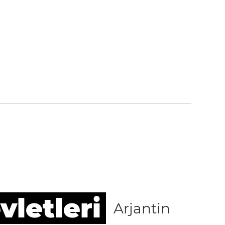
vletleri
Arjantin