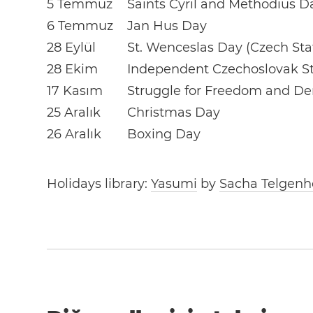
5 Temmuz
Saints Cyril and Methodius D
6 Temmuz
Jan Hus Day
28 Eylül
St. Wenceslas Day (Czech St
28 Ekim
Independent Czechoslovak S
17 Kasım
Struggle for Freedom and D
25 Aralık
Christmas Day
26 Aralık
Boxing Day
Holidays library:
Yasumi
by
Sacha Telgenh