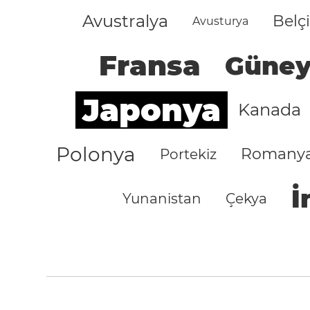
Avustralya
Belç
Avusturya
Fransa
Güney
Japonya
Kanada
Polonya
Romany
Portekiz
İ
Yunanistan
Çekya