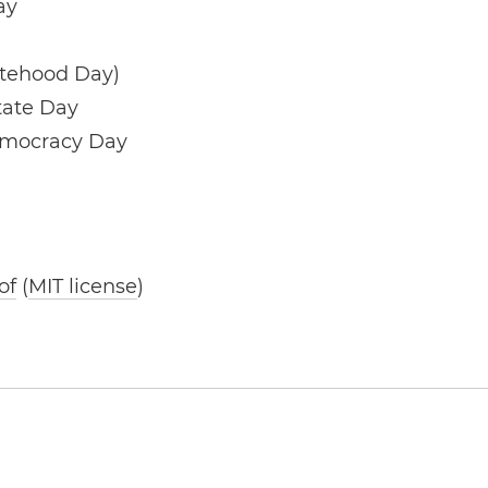
ay
atehood Day)
tate Day
emocracy Day
of
(
MIT license
)