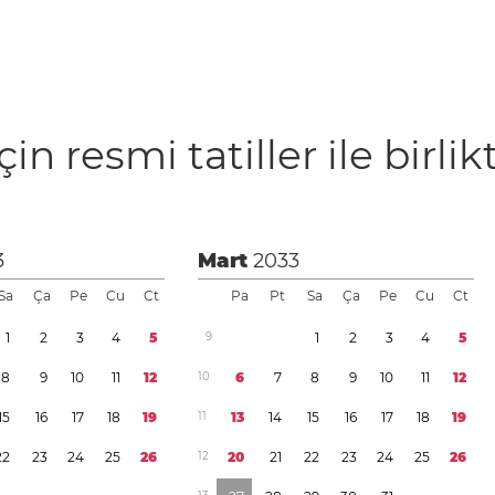
çin resmi tatiller ile birlik
3
Mart
2033
Sa
Ça
Pe
Cu
Ct
Pa
Pt
Sa
Ça
Pe
Cu
Ct
1
2
3
4
5
9
1
2
3
4
5
8
9
1
0
1
1
1
2
1
0
6
7
8
9
1
0
1
1
1
2
1
5
1
6
1
7
1
8
1
9
1
1
1
3
1
4
1
5
1
6
1
7
1
8
1
9
2
2
2
3
2
4
2
5
2
6
1
2
2
0
2
1
2
2
2
3
2
4
2
5
2
6