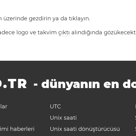
 üzerinde gezdirin ya da tıklayın.
 Sadece logo ve takvim
çıktı
alındığında gözükecekti
.TR
-
dünyanın en do
lar
UTC
Unix saati
imi haberleri
Unix saati dönüştürücüsü