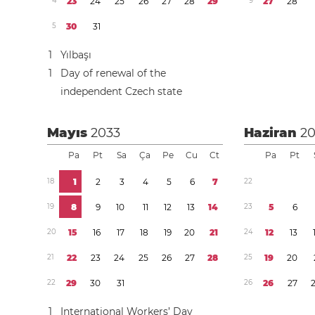
4
2
3
2
4
2
5
2
6
2
7
2
8
2
9
9
2
7
2
8
5
3
0
3
1
1
Yılbaşı
1
Day of renewal of the
independent Czech state
Mayıs
2033
Haziran
2
Pa
Pt
Sa
Ça
Pe
Cu
Ct
Pa
Pt
1
8
1
2
3
4
5
6
7
2
2
1
9
8
9
1
0
1
1
1
2
1
3
1
4
2
3
5
6
2
0
1
5
1
6
1
7
1
8
1
9
2
0
2
1
2
4
1
2
1
3
2
1
2
2
2
3
2
4
2
5
2
6
2
7
2
8
2
5
1
9
2
0
2
2
2
9
3
0
3
1
2
6
2
6
2
7
1
International Workers’ Day