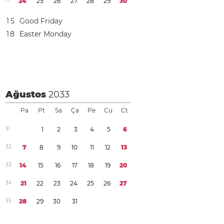
1
7
2
4
2
5
2
6
2
7
2
8
2
9
3
0
1
5
Good Friday
1
8
Easter Monday
Ağustos
2033
Pa
Pt
Sa
Ça
Pe
Cu
Ct
3
1
1
2
3
4
5
6
3
2
7
8
9
1
0
1
1
1
2
1
3
3
3
1
4
1
5
1
6
1
7
1
8
1
9
2
0
3
4
2
1
2
2
2
3
2
4
2
5
2
6
2
7
3
5
2
8
2
9
3
0
3
1