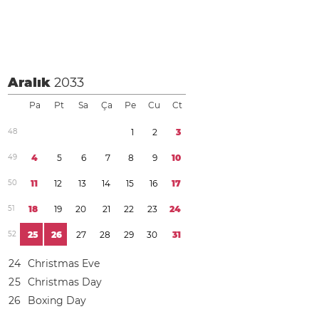
Aralık
2033
Pa
Pt
Sa
Ça
Pe
Cu
Ct
4
8
1
2
3
4
9
4
5
6
7
8
9
1
0
5
0
1
1
1
2
1
3
1
4
1
5
1
6
1
7
5
1
1
8
1
9
2
0
2
1
2
2
2
3
2
4
5
2
2
5
2
6
2
7
2
8
2
9
3
0
3
1
2
4
Christmas Eve
2
5
Christmas Day
2
6
Boxing Day