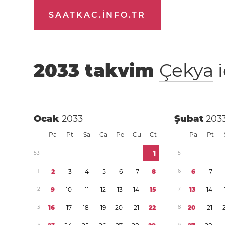
SAATKAC.INFO.TR
2033
takvim
Çekya
i
Ocak
2033
Şubat
203
Pa
Pt
Sa
Ça
Pe
Cu
Ct
Pa
Pt
5
3
1
5
1
2
3
4
5
6
7
8
6
6
7
2
9
1
0
1
1
1
2
1
3
1
4
1
5
7
1
3
1
4
3
1
6
1
7
1
8
1
9
2
0
2
1
2
2
8
2
0
2
1