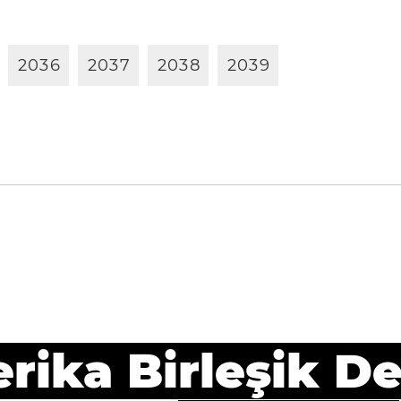
2
0
3
6
2
0
3
7
2
0
3
8
2
0
3
9
ika Birleşik De