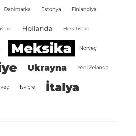
Danimarka
Estonya
Finlandiya
Hollanda
istan
Hırvatistan
Meksika
n
Norveç
iye
Ukrayna
Yeni Zelanda
İtalya
sveç
İsviçre