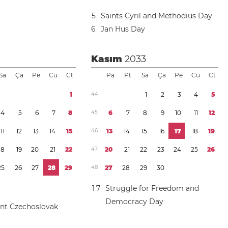
5
Saints Cyril and Methodius Day
6
Jan Hus Day
Kasım
2033
Sa
Ça
Pe
Cu
Ct
Pa
Pt
Sa
Ça
Pe
Cu
Ct
1
4
4
1
2
3
4
5
4
5
6
7
8
4
5
6
7
8
9
1
0
1
1
1
2
1
1
1
2
1
3
1
4
1
5
4
6
1
3
1
4
1
5
1
6
1
7
1
8
1
9
1
8
1
9
2
0
2
1
2
2
4
7
2
0
2
1
2
2
2
3
2
4
2
5
2
6
2
5
2
6
2
7
2
8
2
9
4
8
2
7
2
8
2
9
3
0
1
7
Struggle for Freedom and
Democracy Day
nt Czechoslovak