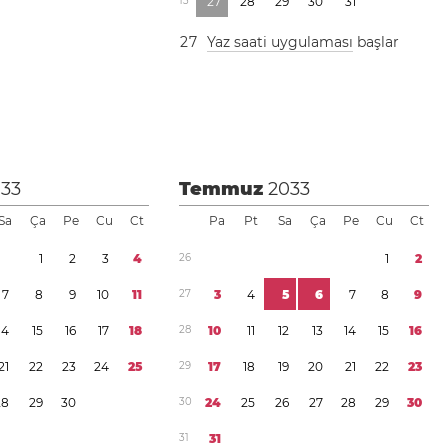
1
3
2
7
2
8
2
9
3
0
3
1
2
7
Yaz saati uygulaması
başlar
033
Temmuz
2033
Sa
Ça
Pe
Cu
Ct
Pa
Pt
Sa
Ça
Pe
Cu
Ct
1
2
3
4
2
6
1
2
7
8
9
1
0
1
1
2
7
3
4
5
6
7
8
9
1
4
1
5
1
6
1
7
1
8
2
8
1
0
1
1
1
2
1
3
1
4
1
5
1
6
2
1
2
2
2
3
2
4
2
5
2
9
1
7
1
8
1
9
2
0
2
1
2
2
2
3
2
8
2
9
3
0
3
0
2
4
2
5
2
6
2
7
2
8
2
9
3
0
3
1
3
1