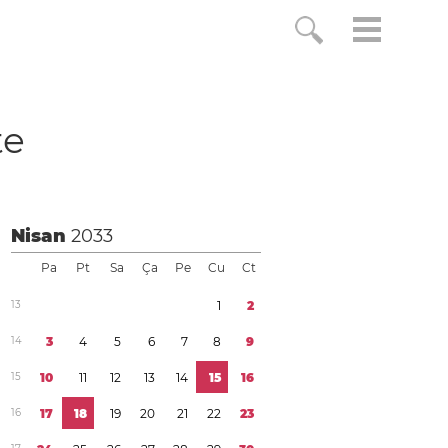
te
Nisan
2033
Pa
Pt
Sa
Ça
Pe
Cu
Ct
1
3
1
2
1
4
3
4
5
6
7
8
9
1
5
1
0
1
1
1
2
1
3
1
4
1
5
1
6
1
6
1
7
1
8
1
9
2
0
2
1
2
2
2
3