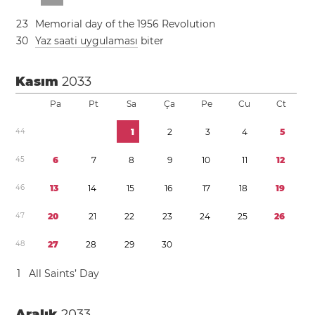
2
3
Memorial day of the 1956 Revolution
3
0
Yaz saati uygulaması
biter
Kasım
2033
Pa
Pt
Sa
Ça
Pe
Cu
Ct
4
4
1
2
3
4
5
4
5
6
7
8
9
1
0
1
1
1
2
4
6
1
3
1
4
1
5
1
6
1
7
1
8
1
9
4
7
2
0
2
1
2
2
2
3
2
4
2
5
2
6
4
8
2
7
2
8
2
9
3
0
1
All Saints’ Day
Aralık
2033