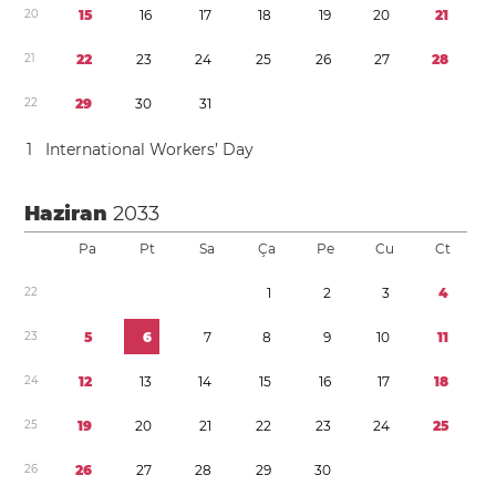
2
0
1
5
1
6
1
7
1
8
1
9
2
0
2
1
2
1
2
2
2
3
2
4
2
5
2
6
2
7
2
8
2
2
2
9
3
0
3
1
1
International Workers’ Day
Haziran
2033
Pa
Pt
Sa
Ça
Pe
Cu
Ct
2
2
1
2
3
4
2
3
5
6
7
8
9
1
0
1
1
2
4
1
2
1
3
1
4
1
5
1
6
1
7
1
8
2
5
1
9
2
0
2
1
2
2
2
3
2
4
2
5
2
6
2
6
2
7
2
8
2
9
3
0