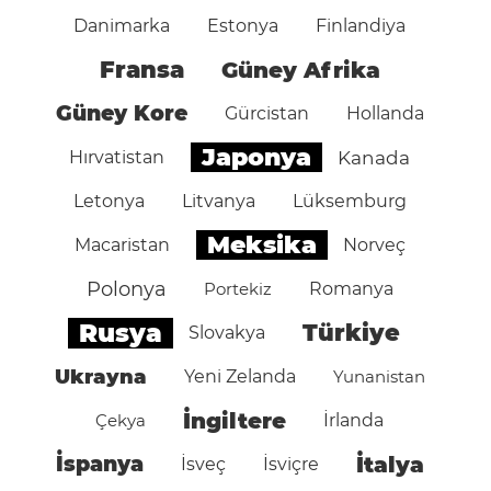
Danimarka
Estonya
Finlandiya
Fransa
Güney Afrika
Güney Kore
Gürcistan
Hollanda
Japonya
Hırvatistan
Kanada
Letonya
Litvanya
Lüksemburg
Meksika
Macaristan
Norveç
Polonya
Portekiz
Romanya
Rusya
Türkiye
Slovakya
Ukrayna
Yeni Zelanda
Yunanistan
İngiltere
Çekya
İrlanda
İspanya
İtalya
İsveç
İsviçre