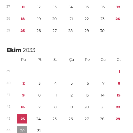
3
7
1
1
1
2
1
3
1
4
1
5
1
6
1
7
3
8
1
8
1
9
2
0
2
1
2
2
2
3
2
4
3
9
2
5
2
6
2
7
2
8
2
9
3
0
Ekim
2033
Pa
Pt
Sa
Ça
Pe
Cu
Ct
3
9
1
4
0
2
3
4
5
6
7
8
4
1
9
1
0
1
1
1
2
1
3
1
4
1
5
4
2
1
6
1
7
1
8
1
9
2
0
2
1
2
2
4
3
2
3
2
4
2
5
2
6
2
7
2
8
2
9
4
4
3
0
3
1