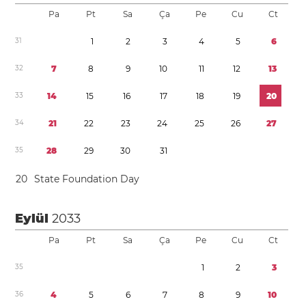
Pa
Pt
Sa
Ça
Pe
Cu
Ct
3
1
1
2
3
4
5
6
3
2
7
8
9
1
0
1
1
1
2
1
3
3
3
1
4
1
5
1
6
1
7
1
8
1
9
2
0
3
4
2
1
2
2
2
3
2
4
2
5
2
6
2
7
3
5
2
8
2
9
3
0
3
1
2
0
State Foundation Day
Eylül
2033
Pa
Pt
Sa
Ça
Pe
Cu
Ct
3
5
1
2
3
3
6
4
5
6
7
8
9
1
0