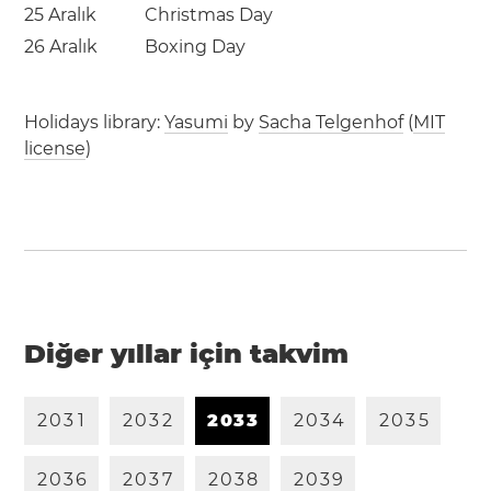
25 Aralık
Christmas Day
26 Aralık
Boxing Day
Holidays library:
Yasumi
by
Sacha Telgenhof
(
MIT
license
)
Diğer yıllar için takvim
2
0
3
1
2
0
3
2
2
0
3
3
2
0
3
4
2
0
3
5
2
0
3
6
2
0
3
7
2
0
3
8
2
0
3
9