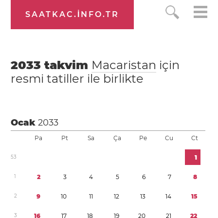
SAATKAC.INFO.TR
2033
takvim
Macaristan
için
resmi tatiller ile birlikte
Ocak
2033
Pa
Pt
Sa
Ça
Pe
Cu
Ct
5
3
1
1
2
3
4
5
6
7
8
2
9
1
0
1
1
1
2
1
3
1
4
1
5
3
1
6
1
7
1
8
1
9
2
0
2
1
2
2