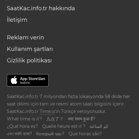
SaatKac.info.tr hakkında
İletişim
Reklam verin
Kullanım şartları
Gizlilik politikası
SaatKac.info.tr 7 milyondan fazla lokasyonda 58 dilde her
saat dilimi için tam ve resmi atom saati bilgisini içerir.
SaatKac.info.tr
Time.is
'in Türkçe versiyonudur.
What time is it?
几点了？
क्या समय हुआ है?
¿Qué hora es?
Quelle heure est-il ?
كم الساعة
এখন কয়টা বাজে?
Который час?
Que horas são?