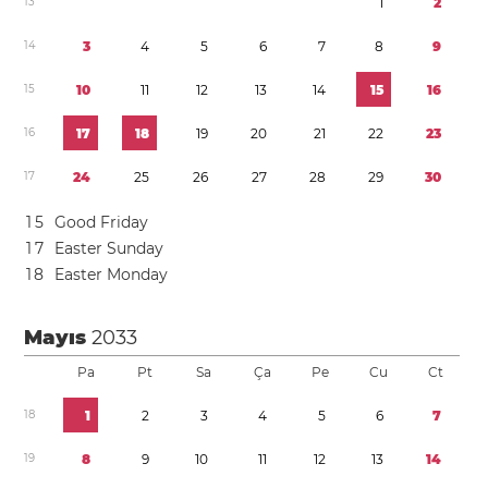
1
3
1
2
1
4
3
4
5
6
7
8
9
1
5
1
0
1
1
1
2
1
3
1
4
1
5
1
6
1
6
1
7
1
8
1
9
2
0
2
1
2
2
2
3
1
7
2
4
2
5
2
6
2
7
2
8
2
9
3
0
1
5
Good Friday
1
7
Easter Sunday
1
8
Easter Monday
Mayıs
2033
Pa
Pt
Sa
Ça
Pe
Cu
Ct
1
8
1
2
3
4
5
6
7
1
9
8
9
1
0
1
1
1
2
1
3
1
4