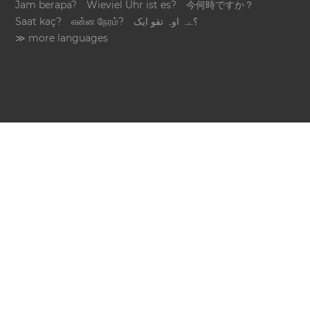
Jam berapa?
Wieviel Uhr ist es?
今何時ですか？
Saat kaç?
என்ன நேரம்?
؟ےہ اوہ تقو ایک
≫ more languages