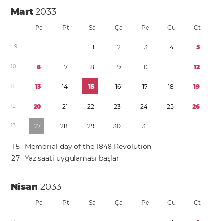
Mart
2033
Pa
Pt
Sa
Ça
Pe
Cu
Ct
9
1
2
3
4
5
1
0
6
7
8
9
1
0
1
1
1
2
1
1
1
3
1
4
1
5
1
6
1
7
1
8
1
9
1
2
2
0
2
1
2
2
2
3
2
4
2
5
2
6
1
3
2
7
2
8
2
9
3
0
3
1
1
5
Memorial day of the 1848 Revolution
2
7
Yaz saati uygulaması
başlar
Nisan
2033
Pa
Pt
Sa
Ça
Pe
Cu
Ct