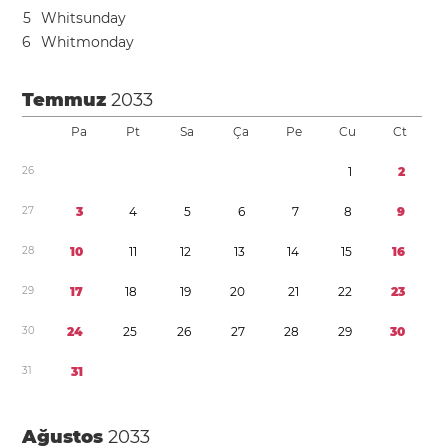
5
Whitsunday
6
Whitmonday
Temmuz
2033
Pa
Pt
Sa
Ça
Pe
Cu
Ct
2
6
1
2
2
7
3
4
5
6
7
8
9
2
8
1
0
1
1
1
2
1
3
1
4
1
5
1
6
2
9
1
7
1
8
1
9
2
0
2
1
2
2
2
3
3
0
2
4
2
5
2
6
2
7
2
8
2
9
3
0
3
1
3
1
Ağustos
2033