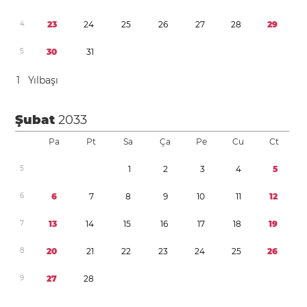
4
2
3
2
4
2
5
2
6
2
7
2
8
2
9
5
3
0
3
1
1
Yılbaşı
Şubat
2033
Pa
Pt
Sa
Ça
Pe
Cu
Ct
5
1
2
3
4
5
6
6
7
8
9
1
0
1
1
1
2
7
1
3
1
4
1
5
1
6
1
7
1
8
1
9
8
2
0
2
1
2
2
2
3
2
4
2
5
2
6
9
2
7
2
8