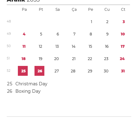
Pa
Pt
Sa
Ça
Pe
Cu
Ct
4
8
1
2
3
4
9
4
5
6
7
8
9
1
0
5
0
1
1
1
2
1
3
1
4
1
5
1
6
1
7
5
1
1
8
1
9
2
0
2
1
2
2
2
3
2
4
5
2
2
5
2
6
2
7
2
8
2
9
3
0
3
1
2
5
Christmas Day
2
6
Boxing Day