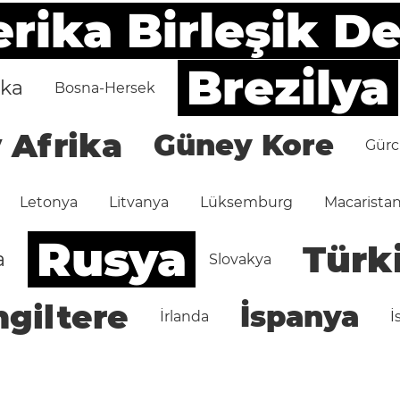
ika Birleşik De
Brezilya
ika
Bosna-Hersek
 Afrika
Güney Kore
Gürc
Letonya
Litvanya
Lüksemburg
Macarista
Rusya
Türk
a
Slovakya
ngiltere
İspanya
İrlanda
İ