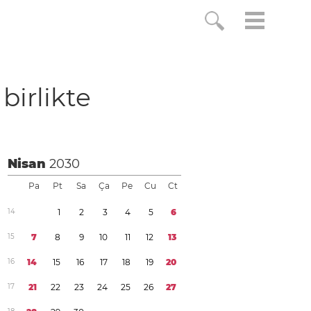
 birlikte
Nisan
2030
Pa
Pt
Sa
Ça
Pe
Cu
Ct
1
4
1
2
3
4
5
6
1
5
7
8
9
1
0
1
1
1
2
1
3
1
6
1
4
1
5
1
6
1
7
1
8
1
9
2
0
1
7
2
1
2
2
2
3
2
4
2
5
2
6
2
7