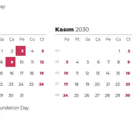
Day
Kasım
2030
Sa
Ça
Pe
Cu
Ct
Pa
Pt
Sa
Ça
Pe
Cu
Ct
1
2
3
4
5
4
4
1
2
8
9
1
0
1
1
1
2
4
5
3
4
5
6
7
8
9
1
5
1
6
1
7
1
8
1
9
4
6
1
0
1
1
1
2
1
3
1
4
1
5
1
6
2
2
2
3
2
4
2
5
2
6
4
7
1
7
1
8
1
9
2
0
2
1
2
2
2
3
2
9
3
0
3
1
4
8
2
4
2
5
2
6
2
7
2
8
2
9
3
0
oundation Day
y