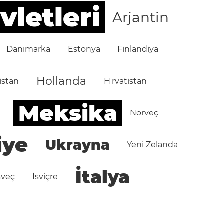
vletleri
Arjantin
Danimarka
Estonya
Finlandiya
Hollanda
istan
Hırvatistan
Meksika
n
Norveç
iye
Ukrayna
Yeni Zelanda
İtalya
sveç
İsviçre