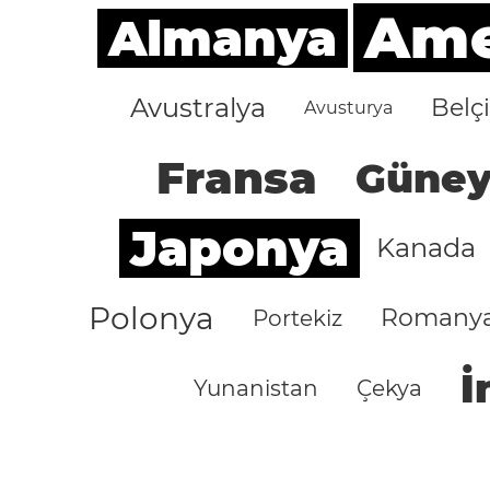
Amer
Almanya
Avustralya
Belç
Avusturya
Fransa
Güney
Japonya
Kanada
Polonya
Romany
Portekiz
İ
Yunanistan
Çekya