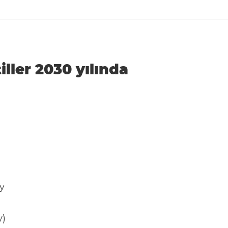
iller 2030 yılında
y
y)