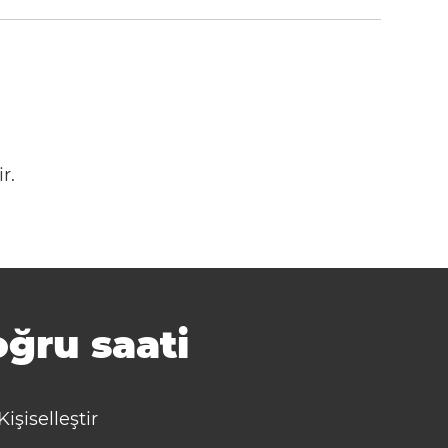
r.
ğru saati
Kişiselleştir