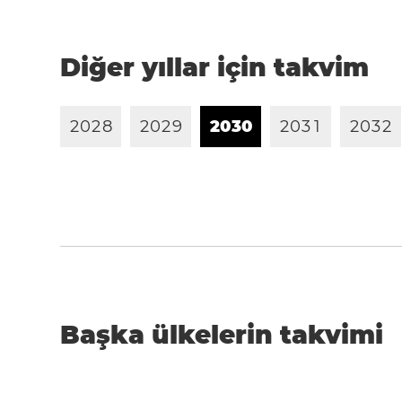
Diğer yıllar için takvim
2
0
2
8
2
0
2
9
2
0
3
0
2
0
3
1
2
0
3
2
Başka ülkelerin takvimi