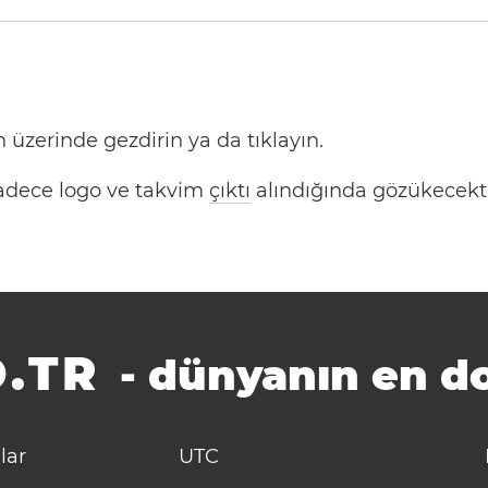
 üzerinde gezdirin ya da tıklayın.
 Sadece logo ve takvim
çıktı
alındığında gözükecekti
.TR
-
dünyanın en do
lar
UTC