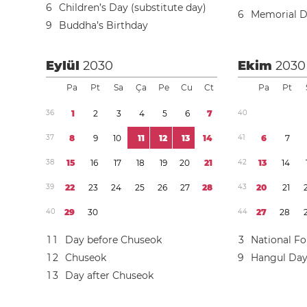
6
Children’s Day (substitute day)
6
Memorial 
9
Buddha’s Birthday
Eylül
2030
Ekim
2030
Pa
Pt
Sa
Ça
Pe
Cu
Ct
Pa
Pt
3
6
1
2
3
4
5
6
7
4
0
3
7
8
9
1
0
1
1
1
2
1
3
1
4
4
1
6
7
3
8
1
5
1
6
1
7
1
8
1
9
2
0
2
1
4
2
1
3
1
4
3
9
2
2
2
3
2
4
2
5
2
6
2
7
2
8
4
3
2
0
2
1
4
0
2
9
3
0
4
4
2
7
2
8
1
1
Day before Chuseok
3
National F
1
2
Chuseok
9
Hangul Da
1
3
Day after Chuseok