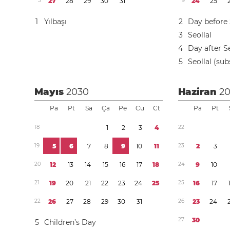
5
2
7
2
8
2
9
3
0
3
1
9
2
4
2
5
1
Yılbaşı
2
Day before 
3
Seollal
4
Day after Se
5
Seollal (sub
Mayıs
2030
Haziran
2
Pa
Pt
Sa
Ça
Pe
Cu
Ct
Pa
Pt
1
8
1
2
3
4
2
2
1
9
5
6
7
8
9
1
0
1
1
2
3
2
3
2
0
1
2
1
3
1
4
1
5
1
6
1
7
1
8
2
4
9
1
0
2
1
1
9
2
0
2
1
2
2
2
3
2
4
2
5
2
5
1
6
1
7
2
2
2
6
2
7
2
8
2
9
3
0
3
1
2
6
2
3
2
4
2
7
3
0
5
Children’s Day