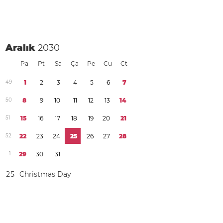
Aralık
2030
Pa
Pt
Sa
Ça
Pe
Cu
Ct
4
9
1
2
3
4
5
6
7
5
0
8
9
1
0
1
1
1
2
1
3
1
4
5
1
1
5
1
6
1
7
1
8
1
9
2
0
2
1
5
2
2
2
2
3
2
4
2
5
2
6
2
7
2
8
1
2
9
3
0
3
1
2
5
Christmas Day