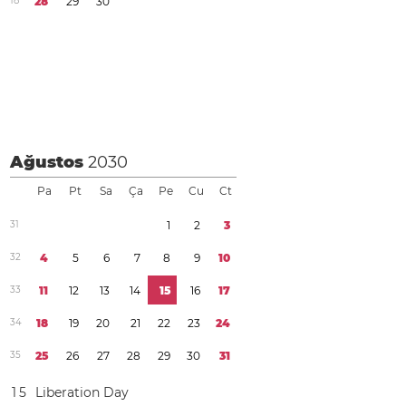
1
8
2
8
2
9
3
0
Ağustos
2030
Pa
Pt
Sa
Ça
Pe
Cu
Ct
3
1
1
2
3
3
2
4
5
6
7
8
9
1
0
3
3
1
1
1
2
1
3
1
4
1
5
1
6
1
7
3
4
1
8
1
9
2
0
2
1
2
2
2
3
2
4
3
5
2
5
2
6
2
7
2
8
2
9
3
0
3
1
1
5
Liberation Day