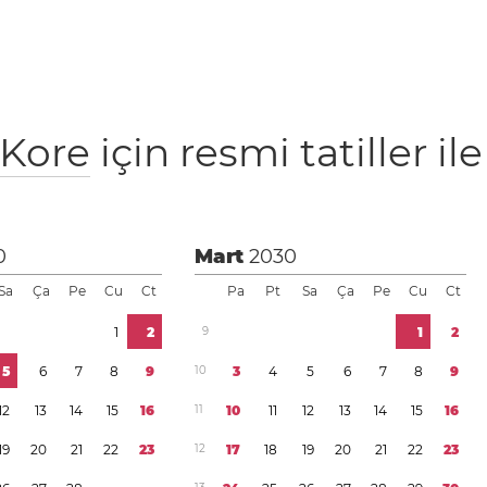
Kore
için resmi tatiller ile
0
Mart
2030
Sa
Ça
Pe
Cu
Ct
Pa
Pt
Sa
Ça
Pe
Cu
Ct
1
2
9
1
2
5
6
7
8
9
1
0
3
4
5
6
7
8
9
1
2
1
3
1
4
1
5
1
6
1
1
1
0
1
1
1
2
1
3
1
4
1
5
1
6
1
9
2
0
2
1
2
2
2
3
1
2
1
7
1
8
1
9
2
0
2
1
2
2
2
3