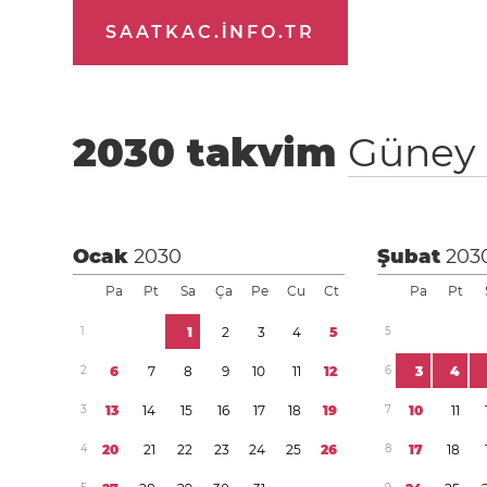
SAATKAC.INFO.TR
2030
takvim
Güney 
Ocak
2030
Şubat
203
Pa
Pt
Sa
Ça
Pe
Cu
Ct
Pa
Pt
1
1
2
3
4
5
5
2
6
7
8
9
1
0
1
1
1
2
6
3
4
3
1
3
1
4
1
5
1
6
1
7
1
8
1
9
7
1
0
1
1
4
2
0
2
1
2
2
2
3
2
4
2
5
2
6
8
1
7
1
8