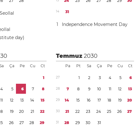
2
6
2
7
2
8
1
3
2
4
2
5
2
6
2
7
2
8
2
9
3
0
1
4
3
1
Seollal
1
Independence Movement Day
ollal
stitute day)
030
Temmuz
2030
Sa
Ça
Pe
Cu
Ct
Pa
Pt
Sa
Ça
Pe
Cu
Ct
1
2
7
1
2
3
4
5
6
4
5
6
7
8
2
8
7
8
9
1
0
1
1
1
2
1
3
1
1
1
2
1
3
1
4
1
5
2
9
1
4
1
5
1
6
1
7
1
8
1
9
2
0
1
8
1
9
2
0
2
1
2
2
3
0
2
1
2
2
2
3
2
4
2
5
2
6
2
7
2
5
2
6
2
7
2
8
2
9
3
1
2
8
2
9
3
0
3
1