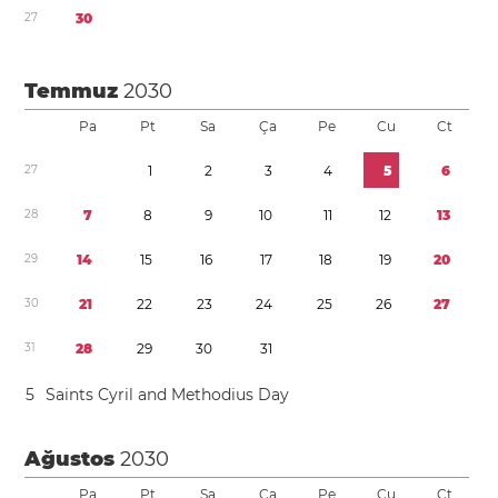
2
7
3
0
Temmuz
2030
Pa
Pt
Sa
Ça
Pe
Cu
Ct
2
7
1
2
3
4
5
6
2
8
7
8
9
1
0
1
1
1
2
1
3
2
9
1
4
1
5
1
6
1
7
1
8
1
9
2
0
3
0
2
1
2
2
2
3
2
4
2
5
2
6
2
7
3
1
2
8
2
9
3
0
3
1
5
Saints Cyril and Methodius Day
Ağustos
2030
Pa
Pt
Sa
Ça
Pe
Cu
Ct