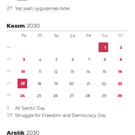
2
7
Yaz saati uygulaması
biter
Kasım
2030
Pa
Pt
Sa
Ça
Pe
Cu
Ct
4
4
1
2
4
5
3
4
5
6
7
8
9
4
6
1
0
1
1
1
2
1
3
1
4
1
5
1
6
4
7
1
7
1
8
1
9
2
0
2
1
2
2
2
3
4
8
2
4
2
5
2
6
2
7
2
8
2
9
3
0
1
All Saints’ Day
1
7
Struggle for Freedom and Democracy Day
Aralık
2030