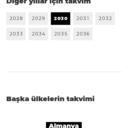
Diğer yıllar için takvim
2
0
2
8
2
0
2
9
2
0
3
0
2
0
3
1
2
0
3
2
2
0
3
3
2
0
3
4
2
0
3
5
2
0
3
6
Başka ülkelerin takvimi
Almanya