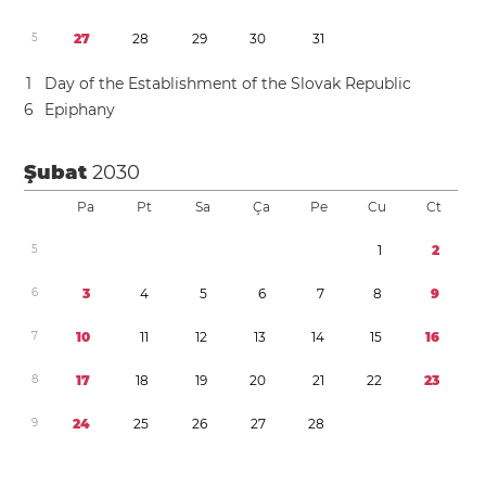
5
2
7
2
8
2
9
3
0
3
1
1
Day of the Establishment of the Slovak Republic
6
Epiphany
Şubat
2030
Pa
Pt
Sa
Ça
Pe
Cu
Ct
5
1
2
6
3
4
5
6
7
8
9
7
1
0
1
1
1
2
1
3
1
4
1
5
1
6
8
1
7
1
8
1
9
2
0
2
1
2
2
2
3
9
2
4
2
5
2
6
2
7
2
8