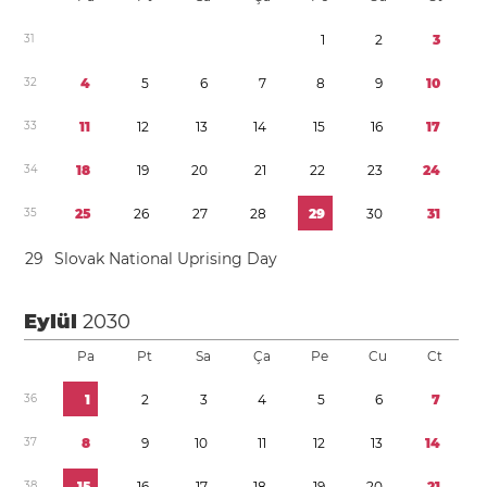
3
1
1
2
3
3
2
4
5
6
7
8
9
1
0
3
3
1
1
1
2
1
3
1
4
1
5
1
6
1
7
3
4
1
8
1
9
2
0
2
1
2
2
2
3
2
4
3
5
2
5
2
6
2
7
2
8
2
9
3
0
3
1
2
9
Slovak National Uprising Day
Eylül
2030
Pa
Pt
Sa
Ça
Pe
Cu
Ct
3
6
1
2
3
4
5
6
7
3
7
8
9
1
0
1
1
1
2
1
3
1
4
3
8
1
5
1
6
1
7
1
8
1
9
2
0
2
1