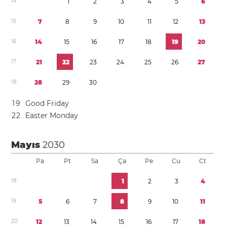
1
4
1
2
3
4
5
6
1
5
7
8
9
1
0
1
1
1
2
1
3
1
6
1
4
1
5
1
6
1
7
1
8
1
9
2
0
1
7
2
1
2
2
2
3
2
4
2
5
2
6
2
7
1
8
2
8
2
9
3
0
1
9
Good Friday
2
2
Easter Monday
Mayıs
2030
Pa
Pt
Sa
Ça
Pe
Cu
Ct
1
8
1
2
3
4
1
9
5
6
7
8
9
1
0
1
1
2
0
1
2
1
3
1
4
1
5
1
6
1
7
1
8