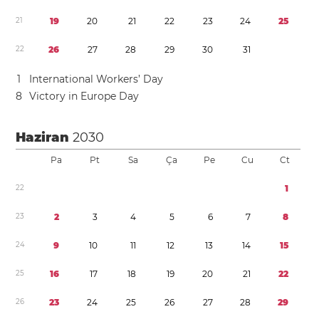
2
1
1
9
2
0
2
1
2
2
2
3
2
4
2
5
2
2
2
6
2
7
2
8
2
9
3
0
3
1
1
International Workers’ Day
8
Victory in Europe Day
Haziran
2030
Pa
Pt
Sa
Ça
Pe
Cu
Ct
2
2
1
2
3
2
3
4
5
6
7
8
2
4
9
1
0
1
1
1
2
1
3
1
4
1
5
2
5
1
6
1
7
1
8
1
9
2
0
2
1
2
2
2
6
2
3
2
4
2
5
2
6
2
7
2
8
2
9