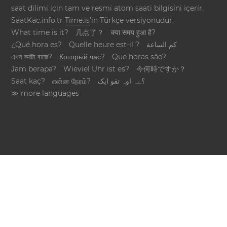
saat dilimi için tam ve resmi atom saati bilgisini içerir.
SaatKac.info.tr
Time.is
'in Türkçe versiyonudur.
What time is it?
几点了？
क्या समय हुआ है?
¿Qué hora es?
Quelle heure est-il ?
كم الساعة
এখন কয়টা বাজে?
Который час?
Que horas são?
Jam berapa?
Wieviel Uhr ist es?
今何時ですか？
Saat kaç?
என்ன நேரம்?
؟ےہ اوہ تقو ایک
≫ more languages