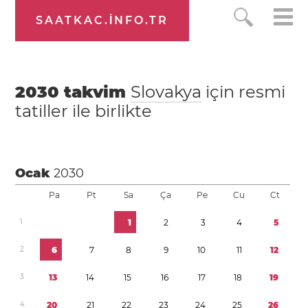
SAATKAC.INFO.TR
2030
takvim
Slovakya
için resmi
tatiller ile birlikte
Ocak
2030
Pa
Pt
Sa
Ça
Pe
Cu
Ct
1
1
2
3
4
5
2
6
7
8
9
1
0
1
1
1
2
3
1
3
1
4
1
5
1
6
1
7
1
8
1
9
4
2
0
2
1
2
2
2
3
2
4
2
5
2
6