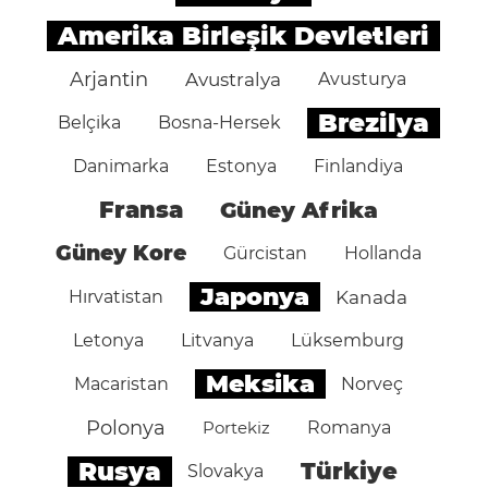
Amerika Birleşik Devletleri
Arjantin
Avustralya
Avusturya
Brezilya
Belçika
Bosna-Hersek
Danimarka
Estonya
Finlandiya
Fransa
Güney Afrika
Güney Kore
Gürcistan
Hollanda
Japonya
Hırvatistan
Kanada
Letonya
Litvanya
Lüksemburg
Meksika
Macaristan
Norveç
Polonya
Portekiz
Romanya
Rusya
Türkiye
Slovakya