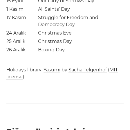
15 Eylül
Our Lady of Sorrows Day
1 Kasım
All Saints’ Day
17 Kasım
Struggle for Freedom and
Democracy Day
24 Aralık
Christmas Eve
25 Aralık
Christmas Day
26 Aralık
Boxing Day
Holidays library:
Yasumi
by
Sacha Telgenhof
(
MIT
license
)