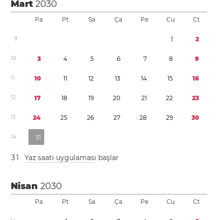
Mart
2030
Pa
Pt
Sa
Ça
Pe
Cu
Ct
9
1
2
1
0
3
4
5
6
7
8
9
1
1
1
0
1
1
1
2
1
3
1
4
1
5
1
6
1
2
1
7
1
8
1
9
2
0
2
1
2
2
2
3
1
3
2
4
2
5
2
6
2
7
2
8
2
9
3
0
1
4
3
1
3
1
Yaz saati uygulaması
başlar
Nisan
2030
Pa
Pt
Sa
Ça
Pe
Cu
Ct