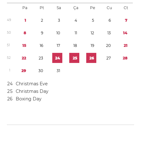
Pa
Pt
Sa
Ça
Pe
Cu
Ct
4
9
1
2
3
4
5
6
7
5
0
8
9
1
0
1
1
1
2
1
3
1
4
5
1
1
5
1
6
1
7
1
8
1
9
2
0
2
1
5
2
2
2
2
3
2
4
2
5
2
6
2
7
2
8
1
2
9
3
0
3
1
2
4
Christmas Eve
2
5
Christmas Day
2
6
Boxing Day