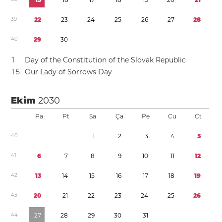
3
9
2
2
2
3
2
4
2
5
2
6
2
7
2
8
4
0
2
9
3
0
1
Day of the Constitution of the Slovak Republic
1
5
Our Lady of Sorrows Day
Ekim
2030
Pa
Pt
Sa
Ça
Pe
Cu
Ct
4
0
1
2
3
4
5
4
1
6
7
8
9
1
0
1
1
1
2
4
2
1
3
1
4
1
5
1
6
1
7
1
8
1
9
4
3
2
0
2
1
2
2
2
3
2
4
2
5
2
6
4
4
2
7
2
8
2
9
3
0
3
1