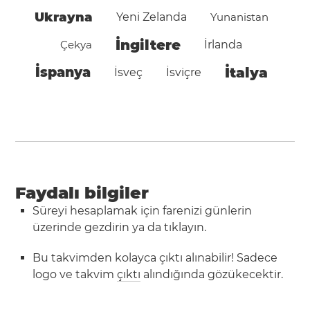
Ukrayna
Yeni Zelanda
Yunanistan
İngiltere
Çekya
İrlanda
İspanya
İtalya
İsveç
İsviçre
Faydalı bilgiler
Süreyi hesaplamak için farenizi günlerin
üzerinde gezdirin ya da tıklayın.
Bu takvimden kolayca çıktı alınabilir! Sadece
logo ve takvim
çıktı
alındığında gözükecektir.