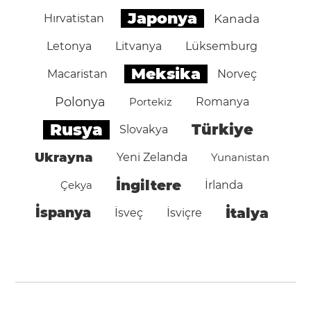
Japonya
Hırvatistan
Kanada
Letonya
Litvanya
Lüksemburg
Meksika
Macaristan
Norveç
Polonya
Portekiz
Romanya
Rusya
Türkiye
Slovakya
Ukrayna
Yeni Zelanda
Yunanistan
İngiltere
Çekya
İrlanda
İspanya
İtalya
İsveç
İsviçre