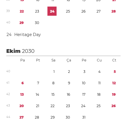
3
9
2
2
2
3
2
4
2
5
2
6
2
7
2
8
4
0
2
9
3
0
2
4
Heritage Day
Ekim
2030
Pa
Pt
Sa
Ça
Pe
Cu
Ct
4
0
1
2
3
4
5
4
1
6
7
8
9
1
0
1
1
1
2
4
2
1
3
1
4
1
5
1
6
1
7
1
8
1
9
4
3
2
0
2
1
2
2
2
3
2
4
2
5
2
6
4
4
2
7
2
8
2
9
3
0
3
1