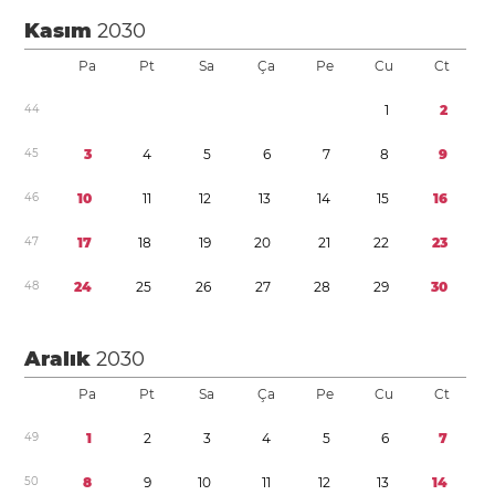
Kasım
2030
Pa
Pt
Sa
Ça
Pe
Cu
Ct
4
4
1
2
4
5
3
4
5
6
7
8
9
4
6
1
0
1
1
1
2
1
3
1
4
1
5
1
6
4
7
1
7
1
8
1
9
2
0
2
1
2
2
2
3
4
8
2
4
2
5
2
6
2
7
2
8
2
9
3
0
Aralık
2030
Pa
Pt
Sa
Ça
Pe
Cu
Ct
4
9
1
2
3
4
5
6
7
5
0
8
9
1
0
1
1
1
2
1
3
1
4