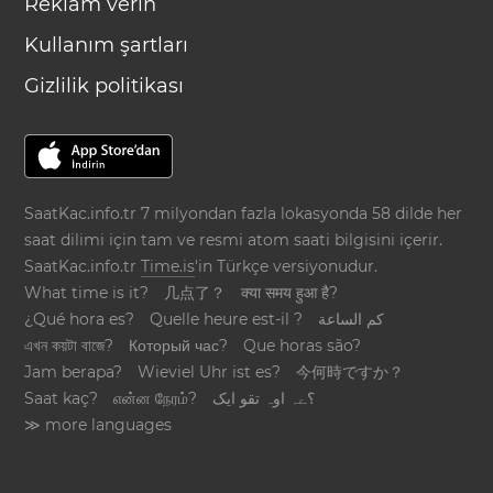
Reklam verin
Kullanım şartları
Gizlilik politikası
SaatKac.info.tr 7 milyondan fazla lokasyonda 58 dilde her
saat dilimi için tam ve resmi atom saati bilgisini içerir.
SaatKac.info.tr
Time.is
'in Türkçe versiyonudur.
What time is it?
几点了？
क्या समय हुआ है?
¿Qué hora es?
Quelle heure est-il ?
كم الساعة
এখন কয়টা বাজে?
Который час?
Que horas são?
Jam berapa?
Wieviel Uhr ist es?
今何時ですか？
Saat kaç?
என்ன நேரம்?
؟ےہ اوہ تقو ایک
≫ more languages