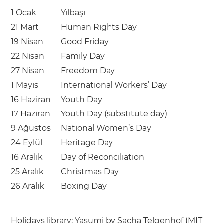
1 Ocak
Yılbaşı
21 Mart
Human Rights Day
19 Nisan
Good Friday
22 Nisan
Family Day
27 Nisan
Freedom Day
1 Mayıs
International Workers’ Day
16 Haziran
Youth Day
17 Haziran
Youth Day (substitute day)
9 Ağustos
National Women’s Day
24 Eylül
Heritage Day
16 Aralık
Day of Reconciliation
25 Aralık
Christmas Day
26 Aralık
Boxing Day
Holidays library:
Yasumi
by
Sacha Telgenhof
(
MIT