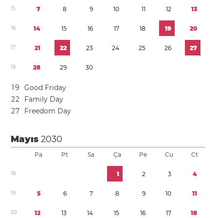
1
5
7
8
9
1
0
1
1
1
2
1
3
1
6
1
4
1
5
1
6
1
7
1
8
1
9
2
0
1
7
2
1
2
2
2
3
2
4
2
5
2
6
2
7
1
8
2
8
2
9
3
0
1
9
Good Friday
2
2
Family Day
2
7
Freedom Day
Mayıs
2030
Pa
Pt
Sa
Ça
Pe
Cu
Ct
1
8
1
2
3
4
1
9
5
6
7
8
9
1
0
1
1
2
0
1
2
1
3
1
4
1
5
1
6
1
7
1
8