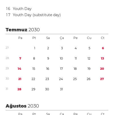
1
6
Youth Day
1
7
Youth Day (substitute day)
Temmuz
2030
Pa
Pt
Sa
Ça
Pe
Cu
Ct
2
7
1
2
3
4
5
6
2
8
7
8
9
1
0
1
1
1
2
1
3
2
9
1
4
1
5
1
6
1
7
1
8
1
9
2
0
3
0
2
1
2
2
2
3
2
4
2
5
2
6
2
7
3
1
2
8
2
9
3
0
3
1
Ağustos
2030
Pa
Pt
Sa
Ça
Pe
Cu
Ct