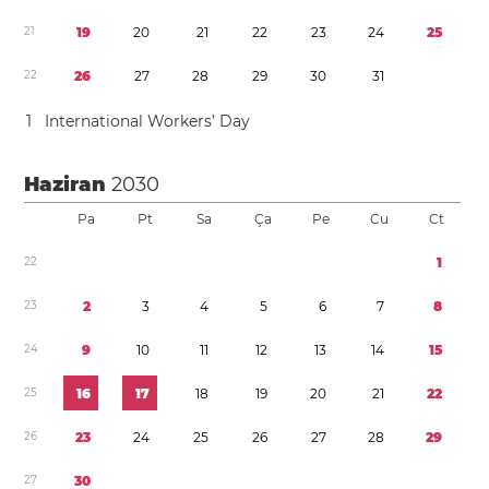
2
1
1
9
2
0
2
1
2
2
2
3
2
4
2
5
2
2
2
6
2
7
2
8
2
9
3
0
3
1
1
International Workers’ Day
Haziran
2030
Pa
Pt
Sa
Ça
Pe
Cu
Ct
2
2
1
2
3
2
3
4
5
6
7
8
2
4
9
1
0
1
1
1
2
1
3
1
4
1
5
2
5
1
6
1
7
1
8
1
9
2
0
2
1
2
2
2
6
2
3
2
4
2
5
2
6
2
7
2
8
2
9
2
7
3
0