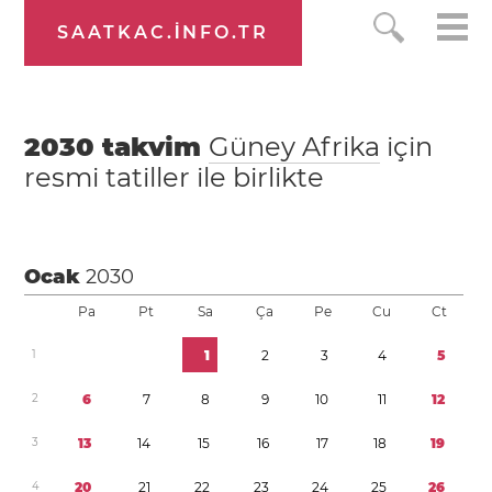
SAATKAC.INFO.TR
2030
takvim
Güney Afrika
için
resmi tatiller ile birlikte
Ocak
2030
Pa
Pt
Sa
Ça
Pe
Cu
Ct
1
1
2
3
4
5
2
6
7
8
9
1
0
1
1
1
2
3
1
3
1
4
1
5
1
6
1
7
1
8
1
9
4
2
0
2
1
2
2
2
3
2
4
2
5
2
6