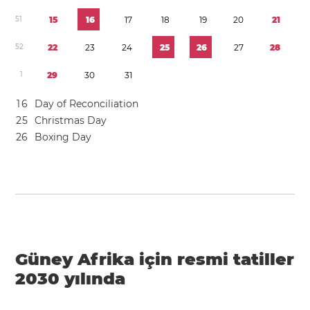
5
1
1
5
1
6
1
7
1
8
1
9
2
0
2
1
5
2
2
2
2
3
2
4
2
5
2
6
2
7
2
8
1
2
9
3
0
3
1
1
6
Day of Reconciliation
2
5
Christmas Day
2
6
Boxing Day
Güney Afrika için resmi tatiller
2030 yılında