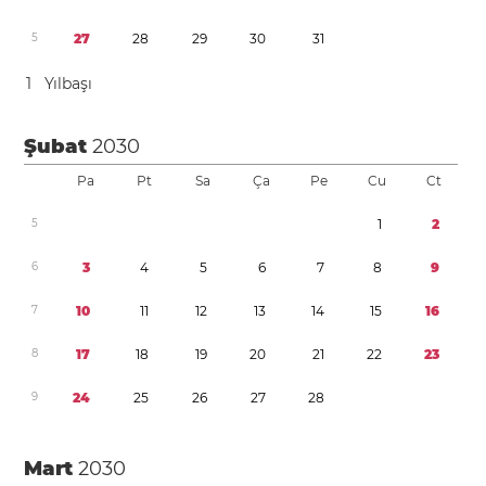
5
2
7
2
8
2
9
3
0
3
1
1
Yılbaşı
Şubat
2030
Pa
Pt
Sa
Ça
Pe
Cu
Ct
5
1
2
6
3
4
5
6
7
8
9
7
1
0
1
1
1
2
1
3
1
4
1
5
1
6
8
1
7
1
8
1
9
2
0
2
1
2
2
2
3
9
2
4
2
5
2
6
2
7
2
8
Mart
2030