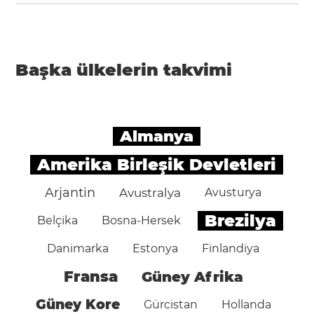
Başka ülkelerin takvimi
Almanya
Amerika Birleşik Devletleri
Arjantin
Avustralya
Avusturya
Brezilya
Belçika
Bosna-Hersek
Danimarka
Estonya
Finlandiya
Fransa
Güney Afrika
Güney Kore
Gürcistan
Hollanda