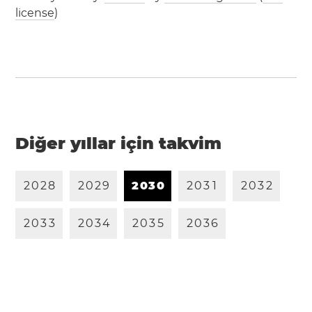
license
)
Diğer yıllar için takvim
2
0
2
8
2
0
2
9
2
0
3
0
2
0
3
1
2
0
3
2
2
0
3
3
2
0
3
4
2
0
3
5
2
0
3
6