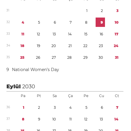
3
1
1
2
3
3
2
4
5
6
7
8
9
1
0
3
3
1
1
1
2
1
3
1
4
1
5
1
6
1
7
3
4
1
8
1
9
2
0
2
1
2
2
2
3
2
4
3
5
2
5
2
6
2
7
2
8
2
9
3
0
3
1
9
National Women’s Day
Eylül
2030
Pa
Pt
Sa
Ça
Pe
Cu
Ct
3
6
1
2
3
4
5
6
7
3
7
8
9
1
0
1
1
1
2
1
3
1
4
3
8
1
5
1
6
1
7
1
8
1
9
2
0
2
1