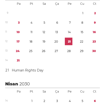
Pa
Pt
Sa
Ça
Pe
Cu
Ct
9
1
2
1
0
3
4
5
6
7
8
9
1
1
1
0
1
1
1
2
1
3
1
4
1
5
1
6
1
2
1
7
1
8
1
9
2
0
2
1
2
2
2
3
1
3
2
4
2
5
2
6
2
7
2
8
2
9
3
0
1
4
3
1
2
1
Human Rights Day
Nisan
2030
Pa
Pt
Sa
Ça
Pe
Cu
Ct
1
4
1
2
3
4
5
6