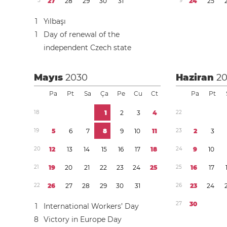
5
2
7
2
8
2
9
3
0
3
1
9
2
4
2
5
1
Yılbaşı
1
Day of renewal of the
independent Czech state
Mayıs
2030
Haziran
2
Pa
Pt
Sa
Ça
Pe
Cu
Ct
Pa
Pt
1
8
1
2
3
4
2
2
1
9
5
6
7
8
9
1
0
1
1
2
3
2
3
2
0
1
2
1
3
1
4
1
5
1
6
1
7
1
8
2
4
9
1
0
2
1
1
9
2
0
2
1
2
2
2
3
2
4
2
5
2
5
1
6
1
7
2
2
2
6
2
7
2
8
2
9
3
0
3
1
2
6
2
3
2
4
2
7
3
0
1
International Workers’ Day
8
Victory in Europe Day