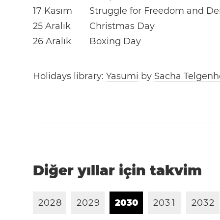
17 Kasım
Struggle for Freedom and D
25 Aralık
Christmas Day
26 Aralık
Boxing Day
Holidays library:
Yasumi
by
Sacha Telgenh
Diğer yıllar için takvim
2
0
2
8
2
0
2
9
2
0
3
0
2
0
3
1
2
0
3
2