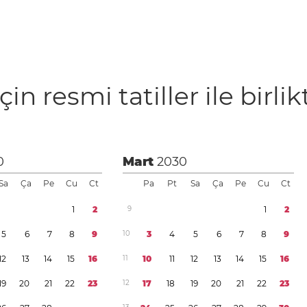
çin resmi tatiller ile birlik
0
Mart
2030
Sa
Ça
Pe
Cu
Ct
Pa
Pt
Sa
Ça
Pe
Cu
Ct
1
2
9
1
2
5
6
7
8
9
1
0
3
4
5
6
7
8
9
1
2
1
3
1
4
1
5
1
6
1
1
1
0
1
1
1
2
1
3
1
4
1
5
1
6
1
9
2
0
2
1
2
2
2
3
1
2
1
7
1
8
1
9
2
0
2
1
2
2
2
3