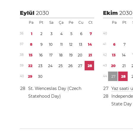
Eylül
2030
Ekim
2030
Pa
Pt
Sa
Ça
Pe
Cu
Ct
Pa
Pt
3
6
1
2
3
4
5
6
7
4
0
3
7
8
9
1
0
1
1
1
2
1
3
1
4
4
1
6
7
3
8
1
5
1
6
1
7
1
8
1
9
2
0
2
1
4
2
1
3
1
4
3
9
2
2
2
3
2
4
2
5
2
6
2
7
2
8
4
3
2
0
2
1
4
0
2
9
3
0
4
4
2
7
2
8
2
8
St. Wenceslas Day (Czech
2
7
Yaz saati
Statehood Day)
2
8
Independe
State Day