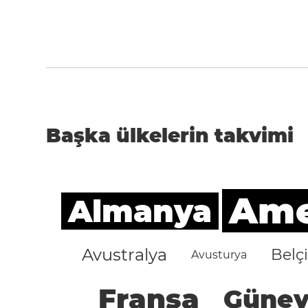
Başka ülkelerin takvimi
Amer
Almanya
Avustralya
Belç
Avusturya
Fransa
Güney