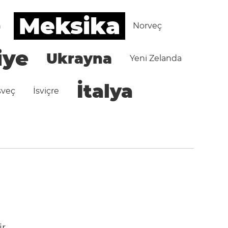
Meksika
n
Norveç
iye
Ukrayna
Yeni Zelanda
İtalya
sveç
İsviçre
r.