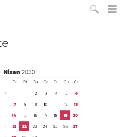
te
Nisan
2030
Pa
Pt
Sa
Ça
Pe
Cu
Ct
1
4
1
2
3
4
5
6
1
5
7
8
9
1
0
1
1
1
2
1
3
1
6
1
4
1
5
1
6
1
7
1
8
1
9
2
0
1
7
2
1
2
2
2
3
2
4
2
5
2
6
2
7