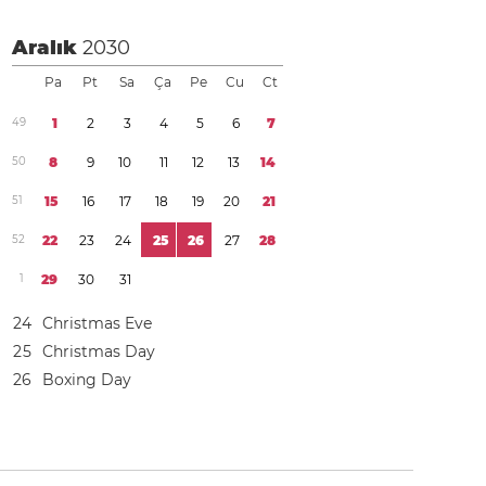
Aralık
2030
Pa
Pt
Sa
Ça
Pe
Cu
Ct
4
9
1
2
3
4
5
6
7
5
0
8
9
1
0
1
1
1
2
1
3
1
4
5
1
1
5
1
6
1
7
1
8
1
9
2
0
2
1
5
2
2
2
2
3
2
4
2
5
2
6
2
7
2
8
1
2
9
3
0
3
1
2
4
Christmas Eve
2
5
Christmas Day
2
6
Boxing Day