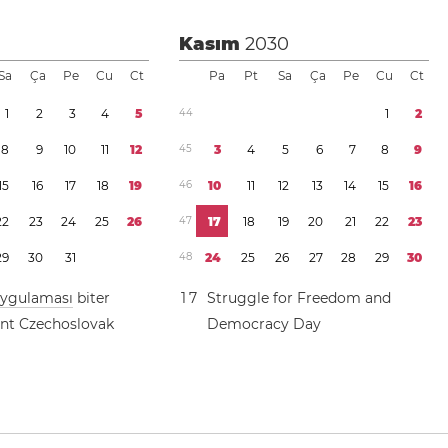
Kasım
2030
Sa
Ça
Pe
Cu
Ct
Pa
Pt
Sa
Ça
Pe
Cu
Ct
1
2
3
4
5
4
4
1
2
8
9
1
0
1
1
1
2
4
5
3
4
5
6
7
8
9
1
5
1
6
1
7
1
8
1
9
4
6
1
0
1
1
1
2
1
3
1
4
1
5
1
6
2
2
2
3
2
4
2
5
2
6
4
7
1
7
1
8
1
9
2
0
2
1
2
2
2
3
2
9
3
0
3
1
4
8
2
4
2
5
2
6
2
7
2
8
2
9
3
0
 uygulaması
biter
1
7
Struggle for Freedom and
nt Czechoslovak
Democracy Day