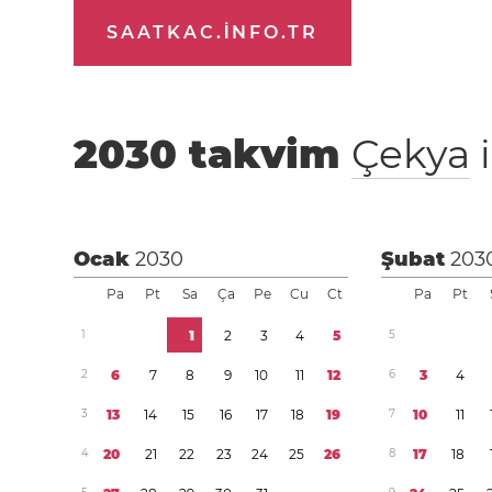
SAATKAC.INFO.TR
2030
takvim
Çekya
i
Ocak
2030
Şubat
203
Pa
Pt
Sa
Ça
Pe
Cu
Ct
Pa
Pt
1
1
2
3
4
5
5
2
6
7
8
9
1
0
1
1
1
2
6
3
4
3
1
3
1
4
1
5
1
6
1
7
1
8
1
9
7
1
0
1
1
4
2
0
2
1
2
2
2
3
2
4
2
5
2
6
8
1
7
1
8