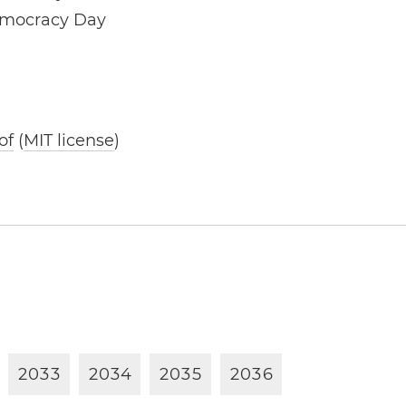
emocracy Day
of
(
MIT license
)
2
0
3
3
2
0
3
4
2
0
3
5
2
0
3
6