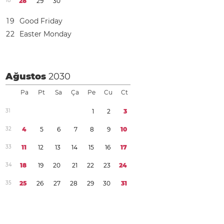
1
8
2
8
2
9
3
0
1
9
Good Friday
2
2
Easter Monday
Ağustos
2030
Pa
Pt
Sa
Ça
Pe
Cu
Ct
3
1
1
2
3
3
2
4
5
6
7
8
9
1
0
3
3
1
1
1
2
1
3
1
4
1
5
1
6
1
7
3
4
1
8
1
9
2
0
2
1
2
2
2
3
2
4
3
5
2
5
2
6
2
7
2
8
2
9
3
0
3
1