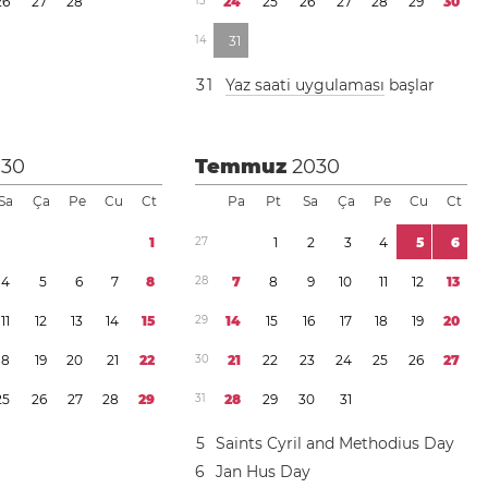
2
6
2
7
2
8
1
3
2
4
2
5
2
6
2
7
2
8
2
9
3
0
1
4
3
1
3
1
Yaz saati uygulaması
başlar
030
Temmuz
2030
Sa
Ça
Pe
Cu
Ct
Pa
Pt
Sa
Ça
Pe
Cu
Ct
1
2
7
1
2
3
4
5
6
4
5
6
7
8
2
8
7
8
9
1
0
1
1
1
2
1
3
1
1
1
2
1
3
1
4
1
5
2
9
1
4
1
5
1
6
1
7
1
8
1
9
2
0
1
8
1
9
2
0
2
1
2
2
3
0
2
1
2
2
2
3
2
4
2
5
2
6
2
7
2
5
2
6
2
7
2
8
2
9
3
1
2
8
2
9
3
0
3
1
5
Saints Cyril and Methodius Day
6
Jan Hus Day