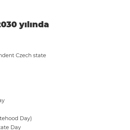
2030 yılında
ndent Czech state
ay
atehood Day)
tate Day