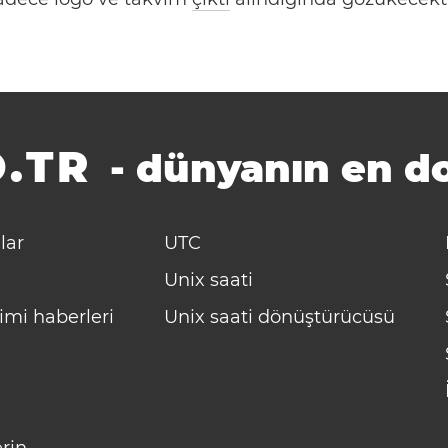
.TR
-
dünyanın en do
lar
UTC
Unix saati
imi haberleri
Unix saati dönüştürücüsü