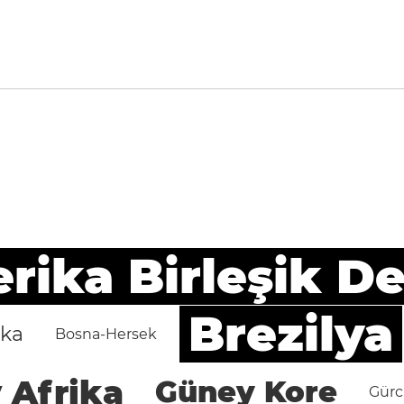
ika Birleşik De
Brezilya
ika
Bosna-Hersek
 Afrika
Güney Kore
Gürc