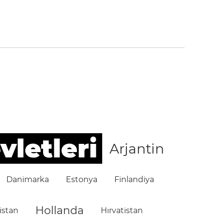
vletleri
Arjantin
Danimarka
Estonya
Finlandiya
Hollanda
istan
Hırvatistan