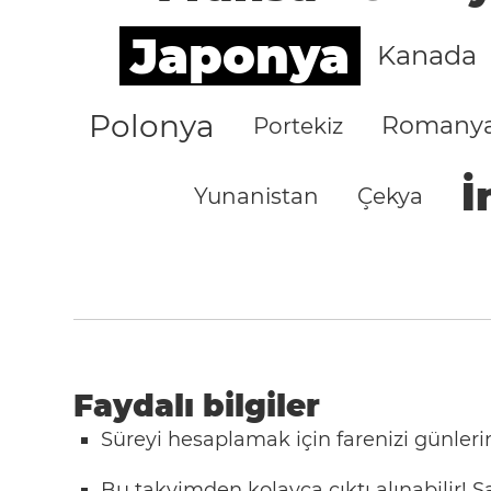
Japonya
Kanada
Polonya
Romany
Portekiz
İ
Yunanistan
Çekya
Faydalı bilgiler
Süreyi hesaplamak için farenizi günlerin
Bu takvimden kolayca çıktı alınabilir!