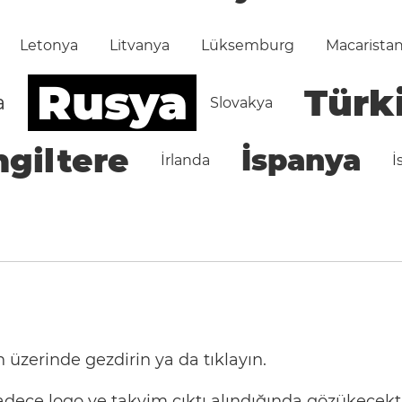
Letonya
Litvanya
Lüksemburg
Macarista
Rusya
Türk
a
Slovakya
ngiltere
İspanya
İrlanda
İ
 üzerinde gezdirin ya da tıklayın.
 Sadece logo ve takvim
çıktı
alındığında gözükecekti