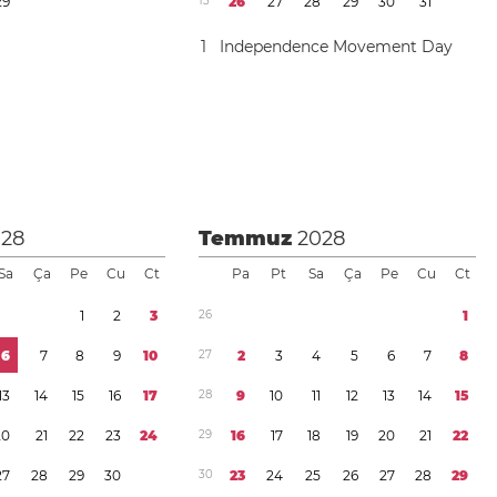
2
9
1
3
2
6
2
7
2
8
2
9
3
0
3
1
1
Independence Movement Day
028
Temmuz
2028
Sa
Ça
Pe
Cu
Ct
Pa
Pt
Sa
Ça
Pe
Cu
Ct
1
2
3
2
6
1
6
7
8
9
1
0
2
7
2
3
4
5
6
7
8
1
3
1
4
1
5
1
6
1
7
2
8
9
1
0
1
1
1
2
1
3
1
4
1
5
2
0
2
1
2
2
2
3
2
4
2
9
1
6
1
7
1
8
1
9
2
0
2
1
2
2
2
7
2
8
2
9
3
0
3
0
2
3
2
4
2
5
2
6
2
7
2
8
2
9