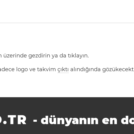
 üzerinde gezdirin ya da tıklayın.
 Sadece logo ve takvim
çıktı
alındığında gözükecekti
.TR
-
dünyanın en do