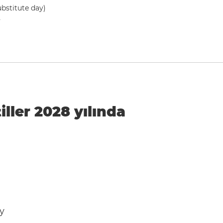
bstitute day)
y
iller 2028 yılında
y