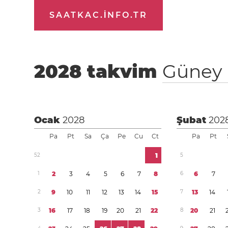
SAATKAC.INFO.TR
2028
takvim
Güney 
Ocak
2028
Şubat
202
Pa
Pt
Sa
Ça
Pe
Cu
Ct
Pa
Pt
5
2
1
5
1
2
3
4
5
6
7
8
6
6
7
2
9
1
0
1
1
1
2
1
3
1
4
1
5
7
1
3
1
4
3
1
6
1
7
1
8
1
9
2
0
2
1
2
2
8
2
0
2
1