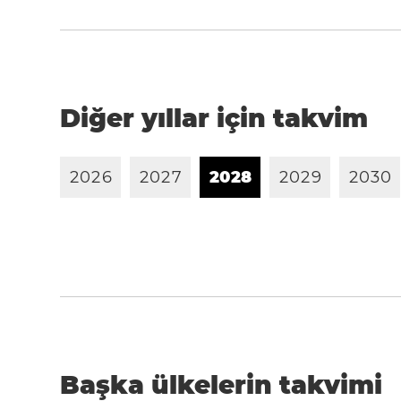
Diğer yıllar için takvim
2
0
2
6
2
0
2
7
2
0
2
8
2
0
2
9
2
0
3
0
Başka ülkelerin takvimi