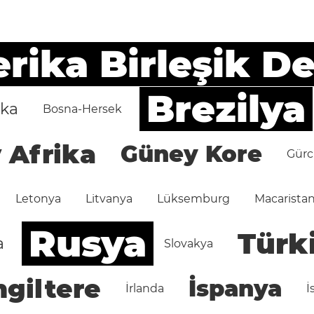
ika Birleşik De
Brezilya
ika
Bosna-Hersek
 Afrika
Güney Kore
Gürc
Letonya
Litvanya
Lüksemburg
Macarista
Rusya
Türk
a
Slovakya
ngiltere
İspanya
İrlanda
İ