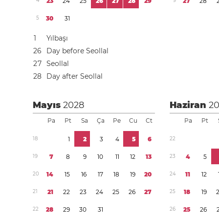
4
2
3
2
4
2
5
2
6
2
7
2
8
2
9
9
2
7
2
8
5
3
0
3
1
1
Yılbaşı
2
6
Day before Seollal
2
7
Seollal
2
8
Day after Seollal
Mayıs
2028
Haziran
2
Pa
Pt
Sa
Ça
Pe
Cu
Ct
Pa
Pt
1
8
1
2
3
4
5
6
2
2
1
9
7
8
9
1
0
1
1
1
2
1
3
2
3
4
5
2
0
1
4
1
5
1
6
1
7
1
8
1
9
2
0
2
4
1
1
1
2
2
1
2
1
2
2
2
3
2
4
2
5
2
6
2
7
2
5
1
8
1
9
2
2
2
8
2
9
3
0
3
1
2
6
2
5
2
6