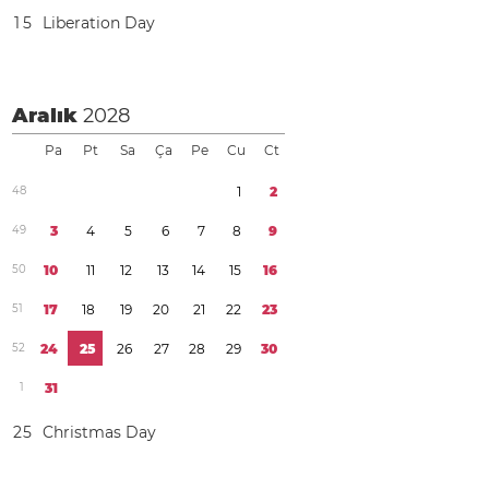
1
5
Liberation Day
Aralık
2028
Pa
Pt
Sa
Ça
Pe
Cu
Ct
4
8
1
2
4
9
3
4
5
6
7
8
9
5
0
1
0
1
1
1
2
1
3
1
4
1
5
1
6
5
1
1
7
1
8
1
9
2
0
2
1
2
2
2
3
5
2
2
4
2
5
2
6
2
7
2
8
2
9
3
0
1
3
1
2
5
Christmas Day