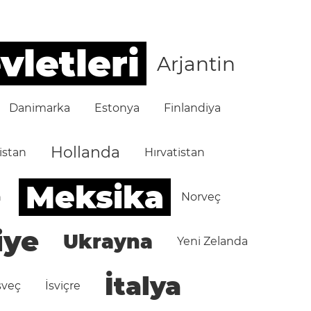
vletleri
Arjantin
Danimarka
Estonya
Finlandiya
Hollanda
istan
Hırvatistan
Meksika
n
Norveç
iye
Ukrayna
Yeni Zelanda
İtalya
sveç
İsviçre