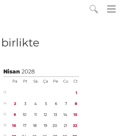
 birlikte
Nisan
2028
Pa
Pt
Sa
Ça
Pe
Cu
Ct
1
3
1
1
4
2
3
4
5
6
7
8
1
5
9
1
0
1
1
1
2
1
3
1
4
1
5
1
6
1
6
1
7
1
8
1
9
2
0
2
1
2
2