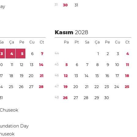
3
1
3
0
3
1
Day
Kasım
2028
Sa
Ça
Pe
Cu
Ct
Pa
Pt
Sa
Ça
Pe
Cu
Ct
3
4
5
6
7
4
4
1
2
3
4
1
0
1
1
1
2
1
3
1
4
4
5
5
6
7
8
9
1
0
1
1
1
7
1
8
1
9
2
0
2
1
4
6
1
2
1
3
1
4
1
5
1
6
1
7
1
8
2
4
2
5
2
6
2
7
2
8
4
7
1
9
2
0
2
1
2
2
2
3
2
4
2
5
3
1
4
8
2
6
2
7
2
8
2
9
3
0
 Chuseok
oundation Day
Chuseok