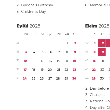
2
Buddha’s Birthday
6
Memorial 
5
Children’s Day
Eylül
2028
Ekim
2028
Pa
Pt
Sa
Ça
Pe
Cu
Ct
Pa
Pt
3
5
1
2
4
0
1
2
3
6
3
4
5
6
7
8
9
4
1
8
9
3
7
1
0
1
1
1
2
1
3
1
4
1
5
1
6
4
2
1
5
1
6
3
8
1
7
1
8
1
9
2
0
2
1
2
2
2
3
4
3
2
2
2
3
3
9
2
4
2
5
2
6
2
7
2
8
2
9
3
0
4
4
2
9
3
0
2
Day before
3
Chuseok
3
National F
4
Day after 