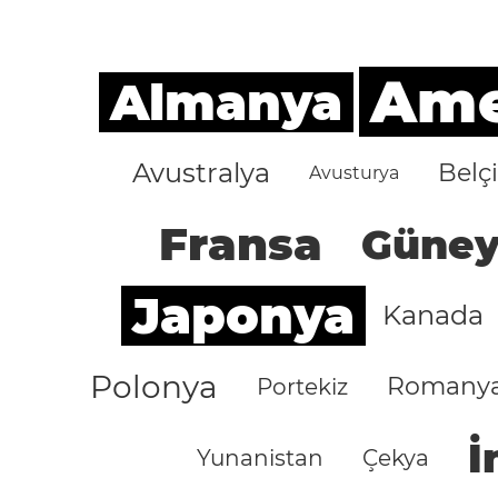
Amer
Almanya
Avustralya
Belç
Avusturya
Fransa
Güney
Japonya
Kanada
Polonya
Romany
Portekiz
İ
Yunanistan
Çekya