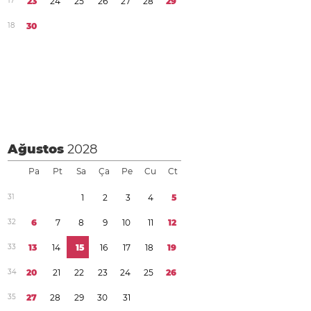
1
7
2
3
2
4
2
5
2
6
2
7
2
8
2
9
1
8
3
0
Ağustos
2028
Pa
Pt
Sa
Ça
Pe
Cu
Ct
3
1
1
2
3
4
5
3
2
6
7
8
9
1
0
1
1
1
2
3
3
1
3
1
4
1
5
1
6
1
7
1
8
1
9
3
4
2
0
2
1
2
2
2
3
2
4
2
5
2
6
3
5
2
7
2
8
2
9
3
0
3
1