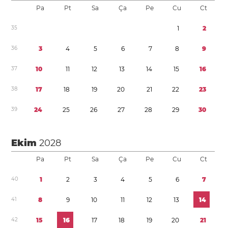
Pa
Pt
Sa
Ça
Pe
Cu
Ct
3
5
1
2
3
6
3
4
5
6
7
8
9
3
7
1
0
1
1
1
2
1
3
1
4
1
5
1
6
3
8
1
7
1
8
1
9
2
0
2
1
2
2
2
3
3
9
2
4
2
5
2
6
2
7
2
8
2
9
3
0
Ekim
2028
Pa
Pt
Sa
Ça
Pe
Cu
Ct
4
0
1
2
3
4
5
6
7
4
1
8
9
1
0
1
1
1
2
1
3
1
4
4
2
1
5
1
6
1
7
1
8
1
9
2
0
2
1