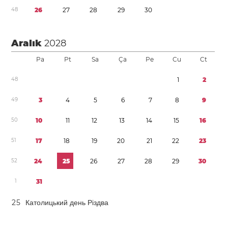
4
8
2
6
2
7
2
8
2
9
3
0
Aralık
2028
Pa
Pt
Sa
Ça
Pe
Cu
Ct
4
8
1
2
4
9
3
4
5
6
7
8
9
5
0
1
0
1
1
1
2
1
3
1
4
1
5
1
6
5
1
1
7
1
8
1
9
2
0
2
1
2
2
2
3
5
2
2
4
2
5
2
6
2
7
2
8
2
9
3
0
1
3
1
2
5
Католицький день Різдва