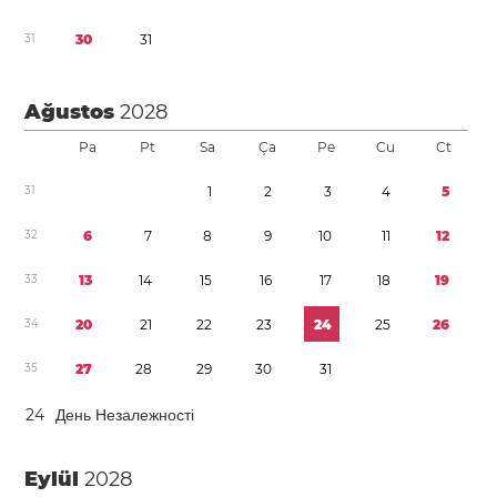
3
1
3
0
3
1
Ağustos
2028
Pa
Pt
Sa
Ça
Pe
Cu
Ct
3
1
1
2
3
4
5
3
2
6
7
8
9
1
0
1
1
1
2
3
3
1
3
1
4
1
5
1
6
1
7
1
8
1
9
3
4
2
0
2
1
2
2
2
3
2
4
2
5
2
6
3
5
2
7
2
8
2
9
3
0
3
1
2
4
День Незалежності
Eylül
2028