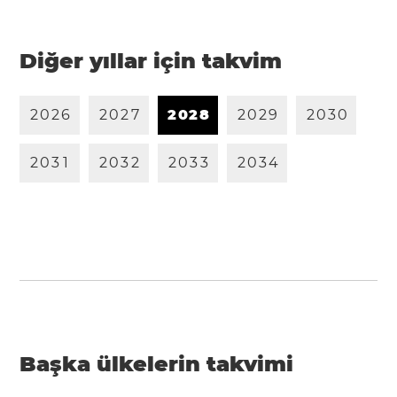
Diğer yıllar için takvim
2
0
2
6
2
0
2
7
2
0
2
8
2
0
2
9
2
0
3
0
2
0
3
1
2
0
3
2
2
0
3
3
2
0
3
4
Başka ülkelerin takvimi