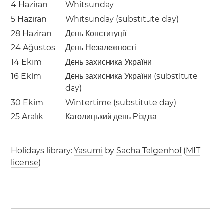
4 Haziran
Whitsunday
5 Haziran
Whitsunday (substitute day)
28 Haziran
День Конституції
24 Ağustos
День Незалежності
14 Ekim
День захисника України
16 Ekim
День захисника України (substitute
day)
30 Ekim
Wintertime (substitute day)
25 Aralık
Католицький день Різдва
Holidays library:
Yasumi
by
Sacha Telgenhof
(
MIT
license
)