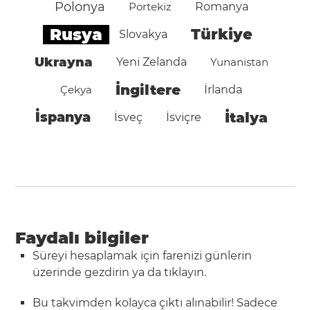
Polonya
Portekiz
Romanya
Rusya
Türkiye
Slovakya
Ukrayna
Yeni Zelanda
Yunanistan
İngiltere
Çekya
İrlanda
İspanya
İtalya
İsveç
İsviçre
Faydalı bilgiler
Süreyi hesaplamak için farenizi günlerin
üzerinde gezdirin ya da tıklayın.
Bu takvimden kolayca çıktı alınabilir! Sadece