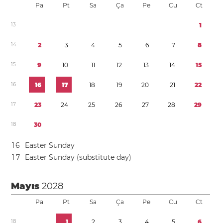
Pa
Pt
Sa
Ça
Pe
Cu
Ct
1
3
1
1
4
2
3
4
5
6
7
8
1
5
9
1
0
1
1
1
2
1
3
1
4
1
5
1
6
1
6
1
7
1
8
1
9
2
0
2
1
2
2
1
7
2
3
2
4
2
5
2
6
2
7
2
8
2
9
1
8
3
0
1
6
Easter Sunday
1
7
Easter Sunday (substitute day)
Mayıs
2028
Pa
Pt
Sa
Ça
Pe
Cu
Ct
1
8
1
2
3
4
5
6