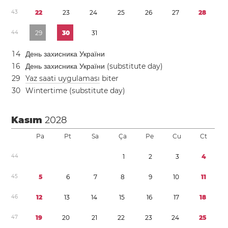
4
3
2
2
2
3
2
4
2
5
2
6
2
7
2
8
4
4
2
9
3
0
3
1
1
4
День захисника України
1
6
День захисника України (substitute day)
2
9
Yaz saati uygulaması
biter
3
0
Wintertime (substitute day)
Kasım
2028
Pa
Pt
Sa
Ça
Pe
Cu
Ct
4
4
1
2
3
4
4
5
5
6
7
8
9
1
0
1
1
4
6
1
2
1
3
1
4
1
5
1
6
1
7
1
8
4
7
1
9
2
0
2
1
2
2
2
3
2
4
2
5