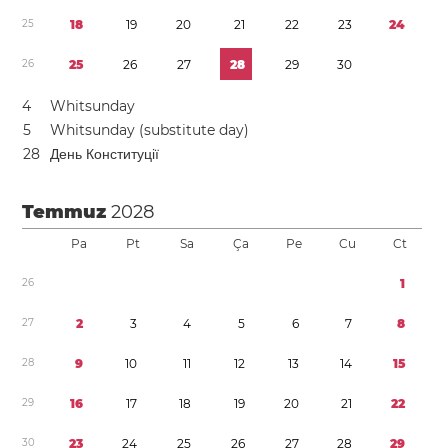
2
5
1
8
1
9
2
0
2
1
2
2
2
3
2
4
2
6
2
5
2
6
2
7
2
8
2
9
3
0
4
Whitsunday
5
Whitsunday (substitute day)
2
8
День Конституції
Temmuz
2028
Pa
Pt
Sa
Ça
Pe
Cu
Ct
2
6
1
2
7
2
3
4
5
6
7
8
2
8
9
1
0
1
1
1
2
1
3
1
4
1
5
2
9
1
6
1
7
1
8
1
9
2
0
2
1
2
2
3
0
2
3
2
4
2
5
2
6
2
7
2
8
2
9