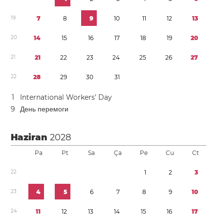
1
9
7
8
9
1
0
1
1
1
2
1
3
2
0
1
4
1
5
1
6
1
7
1
8
1
9
2
0
2
1
2
1
2
2
2
3
2
4
2
5
2
6
2
7
2
2
2
8
2
9
3
0
3
1
1
International Workers’ Day
9
День перемоги
Haziran
2028
Pa
Pt
Sa
Ça
Pe
Cu
Ct
2
2
1
2
3
2
3
4
5
6
7
8
9
1
0
2
4
1
1
1
2
1
3
1
4
1
5
1
6
1
7