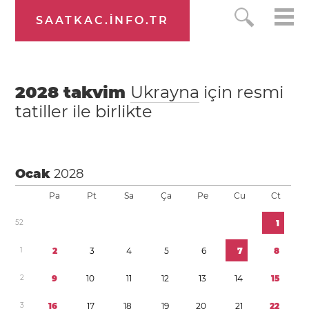
SAATKAC.INFO.TR
2028
takvim
Ukrayna
için resmi
tatiller ile birlikte
Ocak
2028
Pa
Pt
Sa
Ça
Pe
Cu
Ct
5
2
1
1
2
3
4
5
6
7
8
2
9
1
0
1
1
1
2
1
3
1
4
1
5
3
1
6
1
7
1
8
1
9
2
0
2
1
2
2