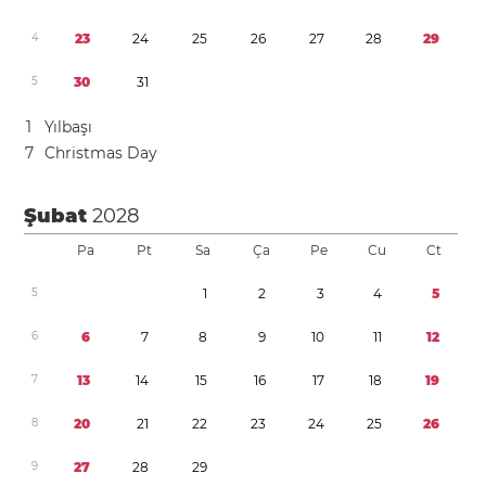
4
2
3
2
4
2
5
2
6
2
7
2
8
2
9
5
3
0
3
1
1
Yılbaşı
7
Christmas Day
Şubat
2028
Pa
Pt
Sa
Ça
Pe
Cu
Ct
5
1
2
3
4
5
6
6
7
8
9
1
0
1
1
1
2
7
1
3
1
4
1
5
1
6
1
7
1
8
1
9
8
2
0
2
1
2
2
2
3
2
4
2
5
2
6
9
2
7
2
8
2
9