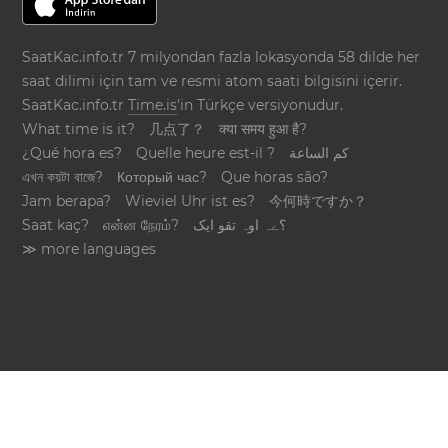
SaatKac.info.tr 7 milyondan fazla lokasyonda 58 dilde her
saat dilimi için tam ve resmi atom saati bilgisini içerir.
SaatKac.info.tr
Time.is
'in Türkçe versiyonudur.
What time is it?
几点了？
क्या समय हुआ है?
¿Qué hora es?
Quelle heure est-il ?
كم الساعة
এখন কয়টা বাজে?
Который час?
Que horas são?
Jam berapa?
Wieviel Uhr ist es?
今何時ですか？
Saat kaç?
என்ன நேரம்?
؟ےہ اوہ تقو ایک
≫ more languages