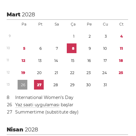
Mart
2028
Pa
Pt
Sa
Ça
Pe
Cu
Ct
9
1
2
3
4
1
0
5
6
7
8
9
1
0
1
1
1
1
1
2
1
3
1
4
1
5
1
6
1
7
1
8
1
2
1
9
2
0
2
1
2
2
2
3
2
4
2
5
1
3
2
6
2
7
2
8
2
9
3
0
3
1
8
International Women’s Day
2
6
Yaz saati uygulaması
başlar
2
7
Summertime (substitute day)
Nisan
2028