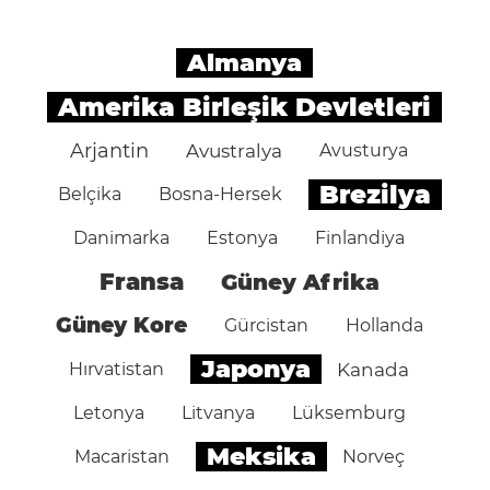
Almanya
Amerika Birleşik Devletleri
Arjantin
Avustralya
Avusturya
Brezilya
Belçika
Bosna-Hersek
Danimarka
Estonya
Finlandiya
Fransa
Güney Afrika
Güney Kore
Gürcistan
Hollanda
Japonya
Hırvatistan
Kanada
Letonya
Litvanya
Lüksemburg
Meksika
Macaristan
Norveç