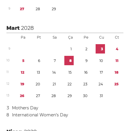
9
2
7
2
8
2
9
Mart
2028
Pa
Pt
Sa
Ça
Pe
Cu
Ct
9
1
2
3
4
1
0
5
6
7
8
9
1
0
1
1
1
1
1
2
1
3
1
4
1
5
1
6
1
7
1
8
1
2
1
9
2
0
2
1
2
2
2
3
2
4
2
5
1
3
2
6
2
7
2
8
2
9
3
0
3
1
3
Mothers Day
8
International Women’s Day