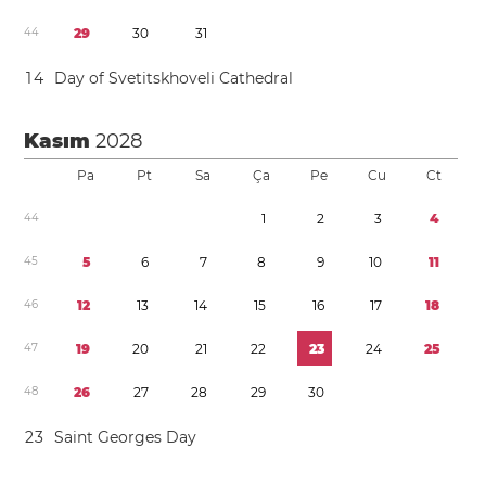
4
4
2
9
3
0
3
1
1
4
Day of Svetitskhoveli Cathedral
Kasım
2028
Pa
Pt
Sa
Ça
Pe
Cu
Ct
4
4
1
2
3
4
4
5
5
6
7
8
9
1
0
1
1
4
6
1
2
1
3
1
4
1
5
1
6
1
7
1
8
4
7
1
9
2
0
2
1
2
2
2
3
2
4
2
5
4
8
2
6
2
7
2
8
2
9
3
0
2
3
Saint Georges Day