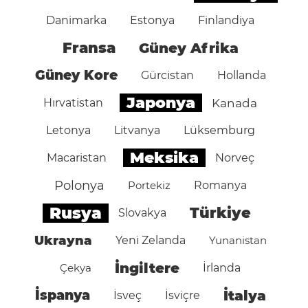
Danimarka
Estonya
Finlandiya
Fransa
Güney Afrika
Güney Kore
Gürcistan
Hollanda
Japonya
Hırvatistan
Kanada
Letonya
Litvanya
Lüksemburg
Meksika
Macaristan
Norveç
Polonya
Portekiz
Romanya
Rusya
Türkiye
Slovakya
Ukrayna
Yeni Zelanda
Yunanistan
İngiltere
Çekya
İrlanda
İspanya
İtalya
İsveç
İsviçre