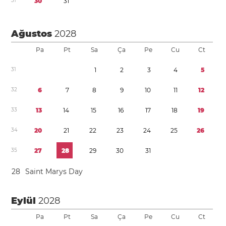
3
1
3
0
3
1
Ağustos
2028
Pa
Pt
Sa
Ça
Pe
Cu
Ct
3
1
1
2
3
4
5
3
2
6
7
8
9
1
0
1
1
1
2
3
3
1
3
1
4
1
5
1
6
1
7
1
8
1
9
3
4
2
0
2
1
2
2
2
3
2
4
2
5
2
6
3
5
2
7
2
8
2
9
3
0
3
1
2
8
Saint Marys Day
Eylül
2028
Pa
Pt
Sa
Ça
Pe
Cu
Ct