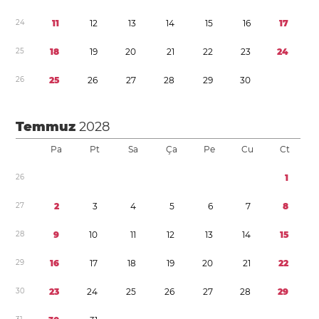
2
4
1
1
1
2
1
3
1
4
1
5
1
6
1
7
2
5
1
8
1
9
2
0
2
1
2
2
2
3
2
4
2
6
2
5
2
6
2
7
2
8
2
9
3
0
Temmuz
2028
Pa
Pt
Sa
Ça
Pe
Cu
Ct
2
6
1
2
7
2
3
4
5
6
7
8
2
8
9
1
0
1
1
1
2
1
3
1
4
1
5
2
9
1
6
1
7
1
8
1
9
2
0
2
1
2
2
3
0
2
3
2
4
2
5
2
6
2
7
2
8
2
9