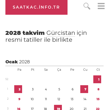
SAATKAC.INFO.TR
2028
takvim
Gürcistan
için
resmi tatiller ile birlikte
Ocak
2028
Pa
Pt
Sa
Ça
Pe
Cu
Ct
5
2
1
1
2
3
4
5
6
7
8
2
9
1
0
1
1
1
2
1
3
1
4
1
5
3
1
6
1
7
1
8
1
9
2
0
2
1
2
2