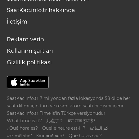
SaatKac.info.tr hakkında
İletişim
Reklam verin
Kullanım şartları
Gizlilik politikası
SaatKac.info.tr 7 milyondan fazla lokasyonda 58 dilde her
saat dilimi için tam ve resmi atom saati bilgisini içerir.
SaatKac.info.tr
Time.is
'in Türkçe versiyonudur.
What time is it?
几点了？
क्या समय हुआ है?
¿Qué hora es?
Quelle heure est-il ?
كم الساعة
এখন কয়টা বাজে?
Который час?
Que horas são?