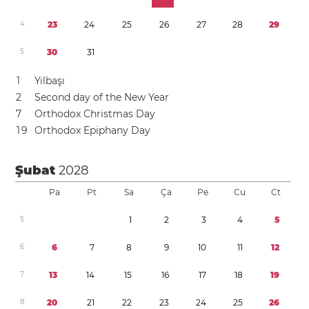
4
2
3
2
4
2
5
2
6
2
7
2
8
2
9
5
3
0
3
1
1
Yılbaşı
2
Second day of the New Year
7
Orthodox Christmas Day
1
9
Orthodox Epiphany Day
Şubat
2028
Pa
Pt
Sa
Ça
Pe
Cu
Ct
5
1
2
3
4
5
6
6
7
8
9
1
0
1
1
1
2
7
1
3
1
4
1
5
1
6
1
7
1
8
1
9
8
2
0
2
1
2
2
2
3
2
4
2
5
2
6