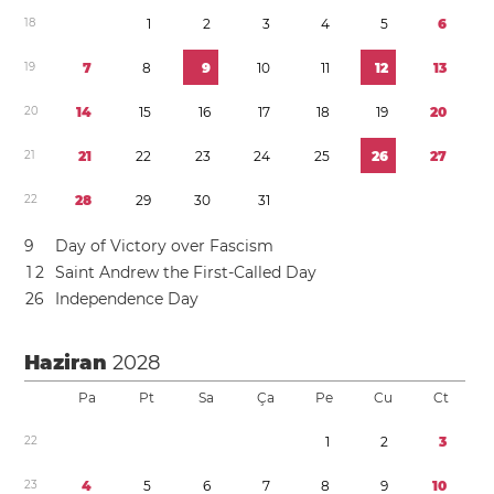
1
8
1
2
3
4
5
6
1
9
7
8
9
1
0
1
1
1
2
1
3
2
0
1
4
1
5
1
6
1
7
1
8
1
9
2
0
2
1
2
1
2
2
2
3
2
4
2
5
2
6
2
7
2
2
2
8
2
9
3
0
3
1
9
Day of Victory over Fascism
1
2
Saint Andrew the First-Called Day
2
6
Independence Day
Haziran
2028
Pa
Pt
Sa
Ça
Pe
Cu
Ct
2
2
1
2
3
2
3
4
5
6
7
8
9
1
0