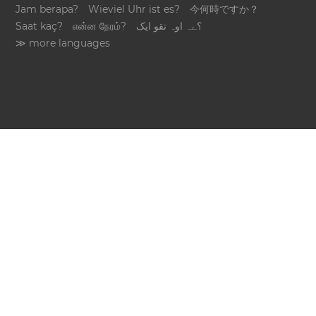
Jam berapa?
Wieviel Uhr ist es?
今何時ですか？
Saat kaç?
என்ன நேரம்?
؟ےہ اوہ تقو ایک
≫ more languages