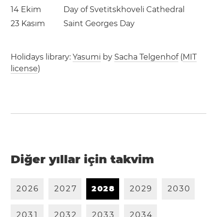
14 Ekim
Day of Svetitskhoveli Cathedral
23 Kasım
Saint Georges Day
Holidays library:
Yasumi
by
Sacha Telgenhof
(
MIT
license
)
Diğer yıllar için takvim
2
0
2
6
2
0
2
7
2
0
2
8
2
0
2
9
2
0
3
0
2
0
3
1
2
0
3
2
2
0
3
3
2
0
3
4