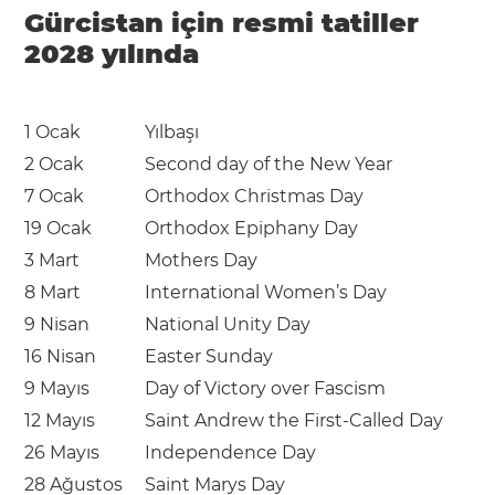
Gürcistan için resmi tatiller
2028 yılında
1 Ocak
Yılbaşı
2 Ocak
Second day of the New Year
7 Ocak
Orthodox Christmas Day
19 Ocak
Orthodox Epiphany Day
3 Mart
Mothers Day
8 Mart
International Women’s Day
9 Nisan
National Unity Day
16 Nisan
Easter Sunday
9 Mayıs
Day of Victory over Fascism
12 Mayıs
Saint Andrew the First-Called Day
26 Mayıs
Independence Day
28 Ağustos
Saint Marys Day