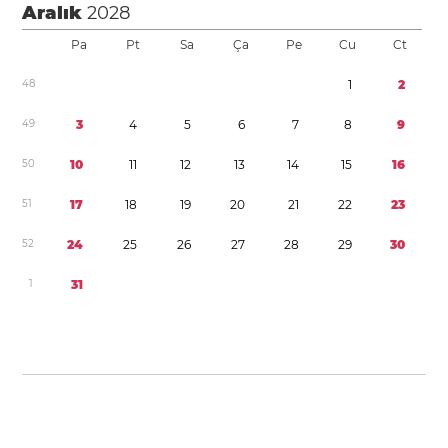
Aralık
2028
Pa
Pt
Sa
Ça
Pe
Cu
Ct
4
8
1
2
4
9
3
4
5
6
7
8
9
5
0
1
0
1
1
1
2
1
3
1
4
1
5
1
6
5
1
1
7
1
8
1
9
2
0
2
1
2
2
2
3
5
2
2
4
2
5
2
6
2
7
2
8
2
9
3
0
1
3
1