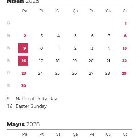
Nisan
2028
Pa
Pt
Sa
Ça
Pe
Cu
Ct
1
3
1
1
4
2
3
4
5
6
7
8
1
5
9
1
0
1
1
1
2
1
3
1
4
1
5
1
6
1
6
1
7
1
8
1
9
2
0
2
1
2
2
1
7
2
3
2
4
2
5
2
6
2
7
2
8
2
9
1
8
3
0
9
National Unity Day
1
6
Easter Sunday
Mayıs
2028
Pa
Pt
Sa
Ça
Pe
Cu
Ct