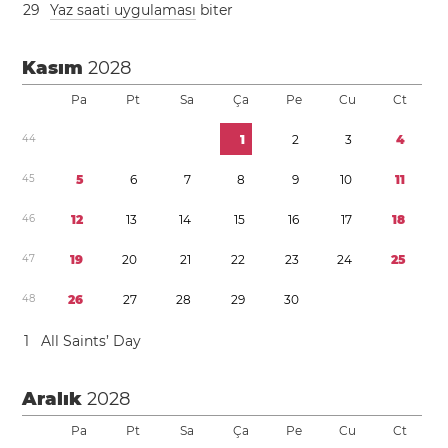
2
9
Yaz saati uygulaması
biter
Kasım
2028
Pa
Pt
Sa
Ça
Pe
Cu
Ct
4
4
1
2
3
4
4
5
5
6
7
8
9
1
0
1
1
4
6
1
2
1
3
1
4
1
5
1
6
1
7
1
8
4
7
1
9
2
0
2
1
2
2
2
3
2
4
2
5
4
8
2
6
2
7
2
8
2
9
3
0
1
All Saints’ Day
Aralık
2028
Pa
Pt
Sa
Ça
Pe
Cu
Ct