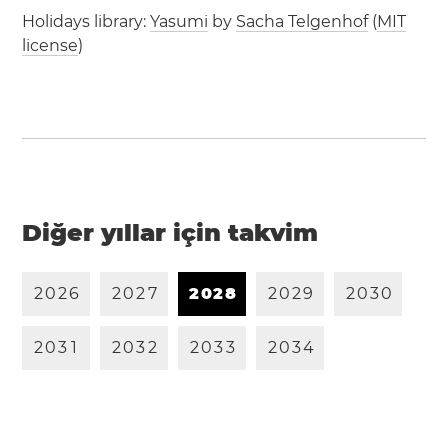
Holidays library:
Yasumi
by
Sacha Telgenhof
(
MIT
license
)
Diğer yıllar için takvim
2
0
2
6
2
0
2
7
2
0
2
8
2
0
2
9
2
0
3
0
2
0
3
1
2
0
3
2
2
0
3
3
2
0
3
4