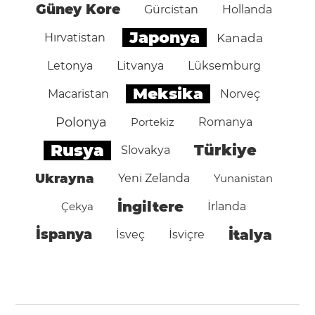
Güney Kore
Gürcistan
Hollanda
Japonya
Hırvatistan
Kanada
Letonya
Litvanya
Lüksemburg
Meksika
Macaristan
Norveç
Polonya
Portekiz
Romanya
Rusya
Türkiye
Slovakya
Ukrayna
Yeni Zelanda
Yunanistan
İngiltere
Çekya
İrlanda
İspanya
İtalya
İsveç
İsviçre