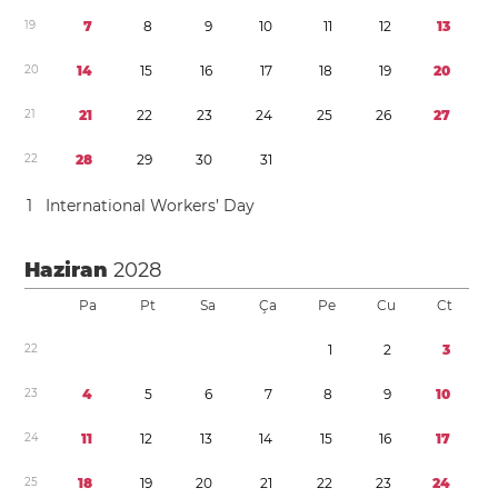
1
9
7
8
9
1
0
1
1
1
2
1
3
2
0
1
4
1
5
1
6
1
7
1
8
1
9
2
0
2
1
2
1
2
2
2
3
2
4
2
5
2
6
2
7
2
2
2
8
2
9
3
0
3
1
1
International Workers’ Day
Haziran
2028
Pa
Pt
Sa
Ça
Pe
Cu
Ct
2
2
1
2
3
2
3
4
5
6
7
8
9
1
0
2
4
1
1
1
2
1
3
1
4
1
5
1
6
1
7
2
5
1
8
1
9
2
0
2
1
2
2
2
3
2
4