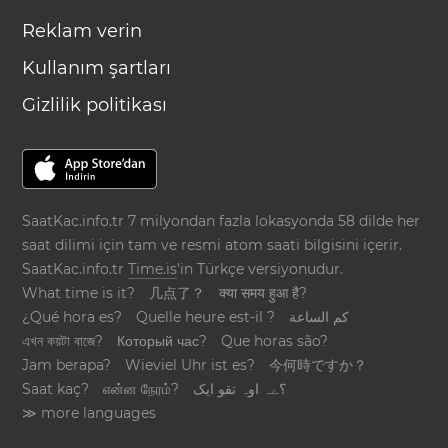
Reklam verin
Kullanım şartları
Gizlilik politikası
SaatKac.info.tr 7 milyondan fazla lokasyonda 58 dilde her
saat dilimi için tam ve resmi atom saati bilgisini içerir.
SaatKac.info.tr
Time.is
'in Türkçe versiyonudur.
What time is it?
几点了？
क्या समय हुआ है?
¿Qué hora es?
Quelle heure est-il ?
كم الساعة
এখন কয়টা বাজে?
Который час?
Que horas são?
Jam berapa?
Wieviel Uhr ist es?
今何時ですか？
Saat kaç?
என்ன நேரம்?
؟ےہ اوہ تقو ایک
≫ more languages