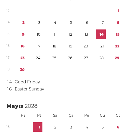
1
3
1
1
4
2
3
4
5
6
7
8
1
5
9
1
0
1
1
1
2
1
3
1
4
1
5
1
6
1
6
1
7
1
8
1
9
2
0
2
1
2
2
1
7
2
3
2
4
2
5
2
6
2
7
2
8
2
9
1
8
3
0
1
4
Good Friday
1
6
Easter Sunday
Mayıs
2028
Pa
Pt
Sa
Ça
Pe
Cu
Ct
1
8
1
2
3
4
5
6