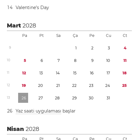
1
4
Valentine’s Day
Mart
2028
Pa
Pt
Sa
Ça
Pe
Cu
Ct
9
1
2
3
4
1
0
5
6
7
8
9
1
0
1
1
1
1
1
2
1
3
1
4
1
5
1
6
1
7
1
8
1
2
1
9
2
0
2
1
2
2
2
3
2
4
2
5
1
3
2
6
2
7
2
8
2
9
3
0
3
1
2
6
Yaz saati uygulaması
başlar
Nisan
2028
Pa
Pt
Sa
Ça
Pe
Cu
Ct