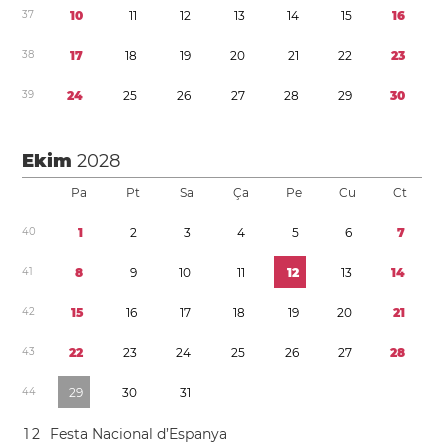
3
7
1
0
1
1
1
2
1
3
1
4
1
5
1
6
3
8
1
7
1
8
1
9
2
0
2
1
2
2
2
3
3
9
2
4
2
5
2
6
2
7
2
8
2
9
3
0
Ekim
2028
Pa
Pt
Sa
Ça
Pe
Cu
Ct
4
0
1
2
3
4
5
6
7
4
1
8
9
1
0
1
1
1
2
1
3
1
4
4
2
1
5
1
6
1
7
1
8
1
9
2
0
2
1
4
3
2
2
2
3
2
4
2
5
2
6
2
7
2
8
4
4
2
9
3
0
3
1
1
2
Festa Nacional d’Espanya