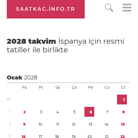
SAATKAC.INFO.TR
2028
takvim
İspanya
için resmi
tatiller ile birlikte
Ocak
2028
Pa
Pt
Sa
Ça
Pe
Cu
Ct
5
2
1
1
2
3
4
5
6
7
8
2
9
1
0
1
1
1
2
1
3
1
4
1
5
3
1
6
1
7
1
8
1
9
2
0
2
1
2
2