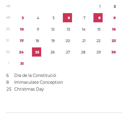
4
8
1
2
4
9
3
4
5
6
7
8
9
5
0
1
0
1
1
1
2
1
3
1
4
1
5
1
6
5
1
1
7
1
8
1
9
2
0
2
1
2
2
2
3
5
2
2
4
2
5
2
6
2
7
2
8
2
9
3
0
1
3
1
6
Dia de la Constitució
8
Immaculate Conception
2
5
Christmas Day