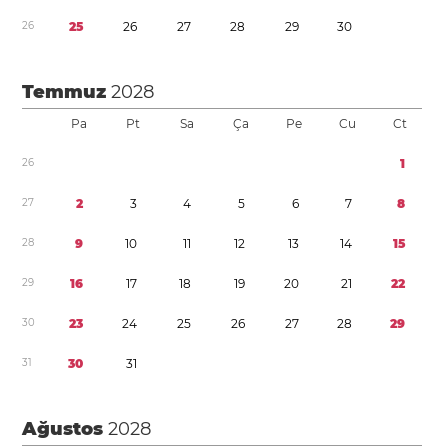
2
6
2
5
2
6
2
7
2
8
2
9
3
0
Temmuz
2028
Pa
Pt
Sa
Ça
Pe
Cu
Ct
2
6
1
2
7
2
3
4
5
6
7
8
2
8
9
1
0
1
1
1
2
1
3
1
4
1
5
2
9
1
6
1
7
1
8
1
9
2
0
2
1
2
2
3
0
2
3
2
4
2
5
2
6
2
7
2
8
2
9
3
1
3
0
3
1
Ağustos
2028