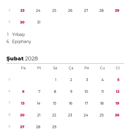
4
2
3
2
4
2
5
2
6
2
7
2
8
2
9
5
3
0
3
1
1
Yılbaşı
6
Epiphany
Şubat
2028
Pa
Pt
Sa
Ça
Pe
Cu
Ct
5
1
2
3
4
5
6
6
7
8
9
1
0
1
1
1
2
7
1
3
1
4
1
5
1
6
1
7
1
8
1
9
8
2
0
2
1
2
2
2
3
2
4
2
5
2
6
9
2
7
2
8
2
9