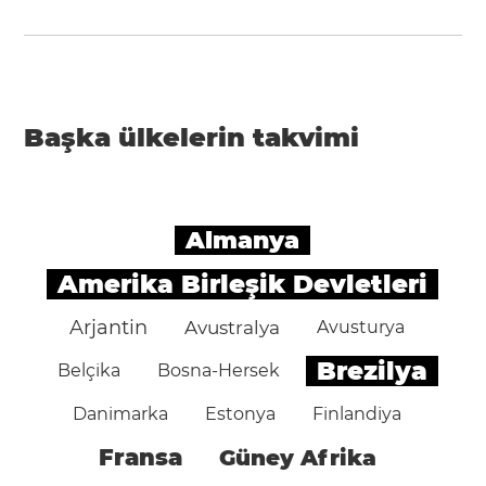
Başka ülkelerin takvimi
Almanya
Amerika Birleşik Devletleri
Arjantin
Avustralya
Avusturya
Brezilya
Belçika
Bosna-Hersek
Danimarka
Estonya
Finlandiya
Fransa
Güney Afrika