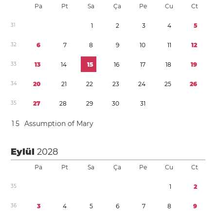
Pa
Pt
Sa
Ça
Pe
Cu
Ct
3
1
1
2
3
4
5
3
2
6
7
8
9
1
0
1
1
1
2
3
3
1
3
1
4
1
5
1
6
1
7
1
8
1
9
3
4
2
0
2
1
2
2
2
3
2
4
2
5
2
6
3
5
2
7
2
8
2
9
3
0
3
1
1
5
Assumption of Mary
Eylül
2028
Pa
Pt
Sa
Ça
Pe
Cu
Ct
3
5
1
2
3
6
3
4
5
6
7
8
9