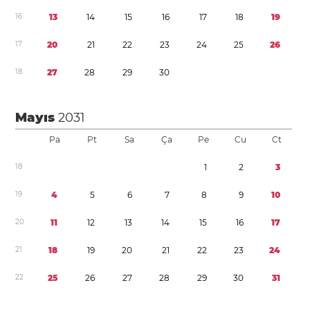
1
6
1
3
1
4
1
5
1
6
1
7
1
8
1
9
1
7
2
0
2
1
2
2
2
3
2
4
2
5
2
6
1
8
2
7
2
8
2
9
3
0
Mayıs
2031
Pa
Pt
Sa
Ça
Pe
Cu
Ct
1
8
1
2
3
1
9
4
5
6
7
8
9
1
0
2
0
1
1
1
2
1
3
1
4
1
5
1
6
1
7
2
1
1
8
1
9
2
0
2
1
2
2
2
3
2
4
2
2
2
5
2
6
2
7
2
8
2
9
3
0
3
1