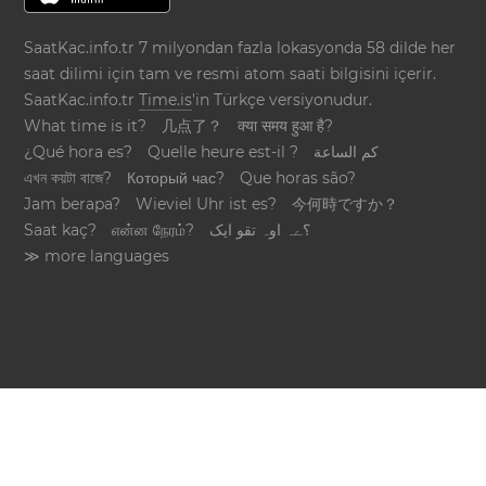
SaatKac.info.tr 7 milyondan fazla lokasyonda 58 dilde her
saat dilimi için tam ve resmi atom saati bilgisini içerir.
SaatKac.info.tr
Time.is
'in Türkçe versiyonudur.
What time is it?
几点了？
क्या समय हुआ है?
¿Qué hora es?
Quelle heure est-il ?
كم الساعة
এখন কয়টা বাজে?
Который час?
Que horas são?
Jam berapa?
Wieviel Uhr ist es?
今何時ですか？
Saat kaç?
என்ன நேரம்?
؟ےہ اوہ تقو ایک
≫ more languages