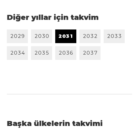
Diğer yıllar için takvim
2
0
2
9
2
0
3
0
2
0
3
1
2
0
3
2
2
0
3
3
2
0
3
4
2
0
3
5
2
0
3
6
2
0
3
7
Başka ülkelerin takvimi