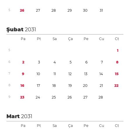
5
2
6
2
7
2
8
2
9
3
0
3
1
Şubat
2031
Pa
Pt
Sa
Ça
Pe
Cu
Ct
5
1
6
2
3
4
5
6
7
8
7
9
1
0
1
1
1
2
1
3
1
4
1
5
8
1
6
1
7
1
8
1
9
2
0
2
1
2
2
9
2
3
2
4
2
5
2
6
2
7
2
8
Mart
2031
Pa
Pt
Sa
Ça
Pe
Cu
Ct