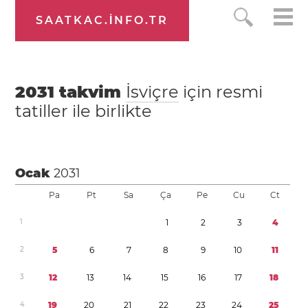
SAATKAC.INFO.TR
2031
takvim
İsviçre
için resmi
tatiller ile birlikte
Ocak
2031
Pa
Pt
Sa
Ça
Pe
Cu
Ct
1
1
2
3
4
2
5
6
7
8
9
1
0
1
1
3
1
2
1
3
1
4
1
5
1
6
1
7
1
8
4
1
9
2
0
2
1
2
2
2
3
2
4
2
5