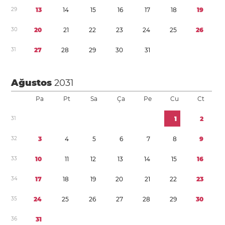
2
9
1
3
1
4
1
5
1
6
1
7
1
8
1
9
3
0
2
0
2
1
2
2
2
3
2
4
2
5
2
6
3
1
2
7
2
8
2
9
3
0
3
1
Ağustos
2031
Pa
Pt
Sa
Ça
Pe
Cu
Ct
3
1
1
2
3
2
3
4
5
6
7
8
9
3
3
1
0
1
1
1
2
1
3
1
4
1
5
1
6
3
4
1
7
1
8
1
9
2
0
2
1
2
2
2
3
3
5
2
4
2
5
2
6
2
7
2
8
2
9
3
0
3
6
3
1