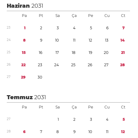
Haziran
2031
Pa
Pt
Sa
Ça
Pe
Cu
Ct
2
3
1
2
3
4
5
6
7
2
4
8
9
1
0
1
1
1
2
1
3
1
4
2
5
1
5
1
6
1
7
1
8
1
9
2
0
2
1
2
6
2
2
2
3
2
4
2
5
2
6
2
7
2
8
2
7
2
9
3
0
Temmuz
2031
Pa
Pt
Sa
Ça
Pe
Cu
Ct
2
7
1
2
3
4
5
2
8
6
7
8
9
1
0
1
1
1
2