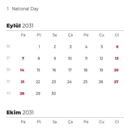
1
National Day
Eylül
2031
Pa
Pt
Sa
Ça
Pe
Cu
Ct
3
6
1
2
3
4
5
6
3
7
7
8
9
1
0
1
1
1
2
1
3
3
8
1
4
1
5
1
6
1
7
1
8
1
9
2
0
3
9
2
1
2
2
2
3
2
4
2
5
2
6
2
7
4
0
2
8
2
9
3
0
Ekim
2031
Pa
Pt
Sa
Ça
Pe
Cu
Ct