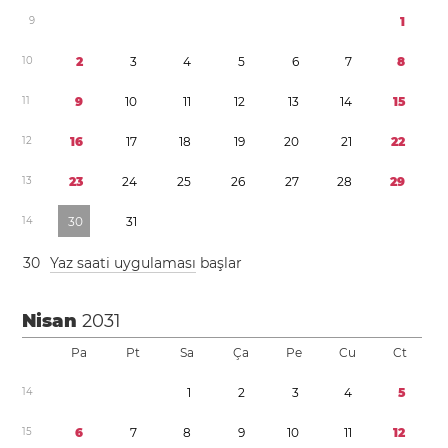
9
1
1
0
2
3
4
5
6
7
8
1
1
9
1
0
1
1
1
2
1
3
1
4
1
5
1
2
1
6
1
7
1
8
1
9
2
0
2
1
2
2
1
3
2
3
2
4
2
5
2
6
2
7
2
8
2
9
1
4
3
0
3
1
3
0
Yaz saati uygulaması
başlar
Nisan
2031
Pa
Pt
Sa
Ça
Pe
Cu
Ct
1
4
1
2
3
4
5
1
5
6
7
8
9
1
0
1
1
1
2