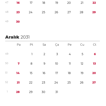
4
7
1
6
1
7
1
8
1
9
2
0
2
1
2
2
4
8
2
3
2
4
2
5
2
6
2
7
2
8
2
9
4
9
3
0
Aralık
2031
Pa
Pt
Sa
Ça
Pe
Cu
Ct
4
9
1
2
3
4
5
6
5
0
7
8
9
1
0
1
1
1
2
1
3
5
1
1
4
1
5
1
6
1
7
1
8
1
9
2
0
5
2
2
1
2
2
2
3
2
4
2
5
2
6
2
7
1
2
8
2
9
3
0
3
1