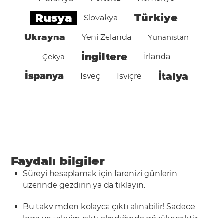
Rusya
Türkiye
Slovakya
Ukrayna
Yeni Zelanda
Yunanistan
İngiltere
Çekya
İrlanda
İspanya
İtalya
İsveç
İsviçre
Faydalı bilgiler
Süreyi hesaplamak için farenizi günlerin
üzerinde gezdirin ya da tıklayın.
Bu takvimden kolayca çıktı alınabilir! Sadece