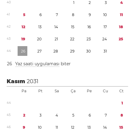
4
0
1
2
3
4
4
1
5
6
7
8
9
1
0
1
1
4
2
1
2
1
3
1
4
1
5
1
6
1
7
1
8
4
3
1
9
2
0
2
1
2
2
2
3
2
4
2
5
4
4
2
6
2
7
2
8
2
9
3
0
3
1
2
6
Yaz saati uygulaması
biter
Kasım
2031
Pa
Pt
Sa
Ça
Pe
Cu
Ct
4
4
1
4
5
2
3
4
5
6
7
8
4
6
9
1
0
1
1
1
2
1
3
1
4
1
5