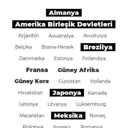
Almanya
Amerika Birleşik Devletleri
Arjantin
Avustralya
Avusturya
Brezilya
Belçika
Bosna-Hersek
Danimarka
Estonya
Finlandiya
Fransa
Güney Afrika
Güney Kore
Gürcistan
Hollanda
Japonya
Hırvatistan
Kanada
Letonya
Litvanya
Lüksemburg
Meksika
Macaristan
Norveç
Polonya
Portekiz
Romanya