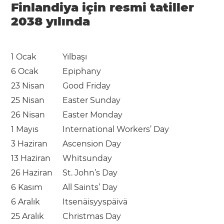
Finlandiya için resmi tatiller
2038 yılında
1 Ocak
Yılbaşı
6 Ocak
Epiphany
23 Nisan
Good Friday
25 Nisan
Easter Sunday
26 Nisan
Easter Monday
1 Mayıs
International Workers’ Day
3 Haziran
Ascension Day
13 Haziran
Whitsunday
26 Haziran
St. John’s Day
6 Kasım
All Saints’ Day
6 Aralık
Itsenäisyyspäivä
25 Aralık
Christmas Day