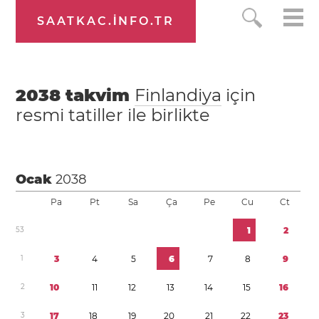
SAATKAC.INFO.TR
2038
takvim
Finlandiya
için
resmi tatiller ile birlikte
Ocak
2038
Pa
Pt
Sa
Ça
Pe
Cu
Ct
5
3
1
2
1
3
4
5
6
7
8
9
2
1
0
1
1
1
2
1
3
1
4
1
5
1
6
3
1
7
1
8
1
9
2
0
2
1
2
2
2
3