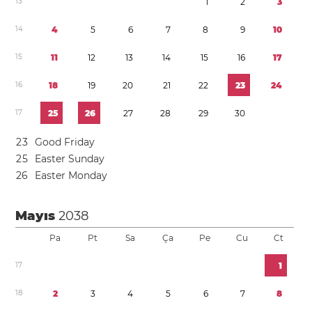
1
3
1
2
3
1
4
4
5
6
7
8
9
1
0
1
5
1
1
1
2
1
3
1
4
1
5
1
6
1
7
1
6
1
8
1
9
2
0
2
1
2
2
2
3
2
4
1
7
2
5
2
6
2
7
2
8
2
9
3
0
2
3
Good Friday
2
5
Easter Sunday
2
6
Easter Monday
Mayıs
2038
Pa
Pt
Sa
Ça
Pe
Cu
Ct
1
7
1
1
8
2
3
4
5
6
7
8