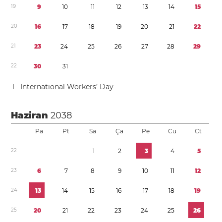
1
9
9
1
0
1
1
1
2
1
3
1
4
1
5
2
0
1
6
1
7
1
8
1
9
2
0
2
1
2
2
2
1
2
3
2
4
2
5
2
6
2
7
2
8
2
9
2
2
3
0
3
1
1
International Workers’ Day
Haziran
2038
Pa
Pt
Sa
Ça
Pe
Cu
Ct
2
2
1
2
3
4
5
2
3
6
7
8
9
1
0
1
1
1
2
2
4
1
3
1
4
1
5
1
6
1
7
1
8
1
9
2
5
2
0
2
1
2
2
2
3
2
4
2
5
2
6