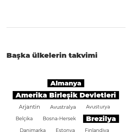
Başka ülkelerin takvimi
Almanya
Amerika Birleşik Devletleri
Arjantin
Avustralya
Avusturya
Brezilya
Belçika
Bosna-Hersek
Danimarka
Estonya
Finlandiya