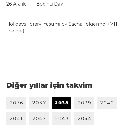
26 Aralık
Boxing Day
Holidays library:
Yasumi
by
Sacha Telgenhof
(
MIT
license
)
Diğer yıllar için takvim
2
0
3
6
2
0
3
7
2
0
3
8
2
0
3
9
2
0
4
0
2
0
4
1
2
0
4
2
2
0
4
3
2
0
4
4