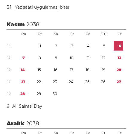
3
1
Yaz saati uygulaması
biter
Kasım
2038
Pa
Pt
Sa
Ça
Pe
Cu
Ct
4
4
1
2
3
4
5
6
4
5
7
8
9
1
0
1
1
1
2
1
3
4
6
1
4
1
5
1
6
1
7
1
8
1
9
2
0
4
7
2
1
2
2
2
3
2
4
2
5
2
6
2
7
4
8
2
8
2
9
3
0
6
All Saints’ Day
Aralık
2038
Pa
Pt
Sa
Ça
Pe
Cu
Ct