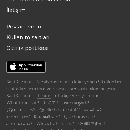
İletişim
Reklam verin
Kullanım şartları
Gizlilik politikası
SaatKac.info.tr 7 milyondan fazla lokasyonda 58 dilde her
saat dilimi için tam ve resmi atom saati bilgisini içerir.
SaatKac.info.tr
Time.is
'in Türkçe versiyonudur.
What time is it?
几点了？
क्या समय हुआ है?
¿Qué hora es?
Quelle heure est-il ?
كم الساعة
এখন কয়টা বাজে?
Который час?
Que horas são?
Jam berapa?
Wieviel Uhr ist es?
今何時ですか？