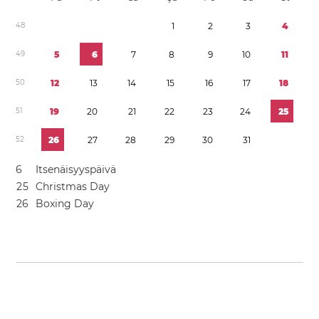
4
8
1
2
3
4
4
9
5
6
7
8
9
1
0
1
1
5
0
1
2
1
3
1
4
1
5
1
6
1
7
1
8
5
1
1
9
2
0
2
1
2
2
2
3
2
4
2
5
5
2
2
6
2
7
2
8
2
9
3
0
3
1
6
Itsenäisyyspäivä
2
5
Christmas Day
2
6
Boxing Day