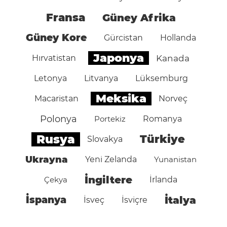
Fransa
Güney Afrika
Güney Kore
Gürcistan
Hollanda
Japonya
Hırvatistan
Kanada
Letonya
Litvanya
Lüksemburg
Meksika
Macaristan
Norveç
Polonya
Portekiz
Romanya
Rusya
Türkiye
Slovakya
Ukrayna
Yeni Zelanda
Yunanistan
İngiltere
Çekya
İrlanda
İspanya
İtalya
İsveç
İsviçre