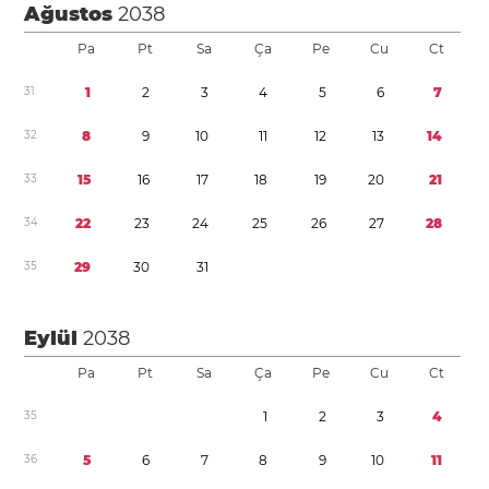
Ağustos
2038
Pa
Pt
Sa
Ça
Pe
Cu
Ct
3
1
1
2
3
4
5
6
7
3
2
8
9
1
0
1
1
1
2
1
3
1
4
3
3
1
5
1
6
1
7
1
8
1
9
2
0
2
1
3
4
2
2
2
3
2
4
2
5
2
6
2
7
2
8
3
5
2
9
3
0
3
1
Eylül
2038
Pa
Pt
Sa
Ça
Pe
Cu
Ct
3
5
1
2
3
4
3
6
5
6
7
8
9
1
0
1
1