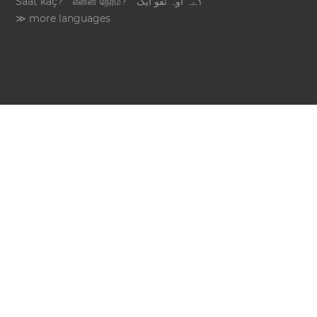
Saat kaç?
என்ன நேரம்?
؟ےہ اوہ تقو ایک
≫ more languages