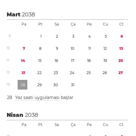
Mart
2038
Pa
Pt
Sa
Ça
Pe
Cu
Ct
9
1
2
3
4
5
6
1
0
7
8
9
1
0
1
1
1
2
1
3
1
1
1
4
1
5
1
6
1
7
1
8
1
9
2
0
1
2
2
1
2
2
2
3
2
4
2
5
2
6
2
7
1
3
2
8
2
9
3
0
3
1
2
8
Yaz saati uygulaması
başlar
Nisan
2038
Pa
Pt
Sa
Ça
Pe
Cu
Ct