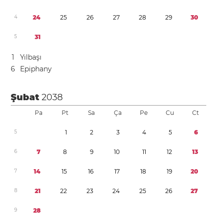
4
2
4
2
5
2
6
2
7
2
8
2
9
3
0
5
3
1
1
Yılbaşı
6
Epiphany
Şubat
2038
Pa
Pt
Sa
Ça
Pe
Cu
Ct
5
1
2
3
4
5
6
6
7
8
9
1
0
1
1
1
2
1
3
7
1
4
1
5
1
6
1
7
1
8
1
9
2
0
8
2
1
2
2
2
3
2
4
2
5
2
6
2
7
9
2
8