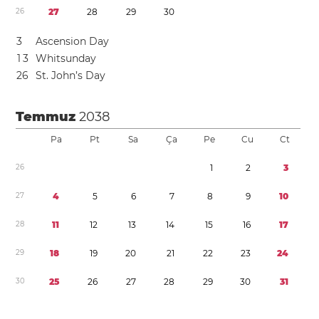
2
6
2
7
2
8
2
9
3
0
3
Ascension Day
1
3
Whitsunday
2
6
St. John’s Day
Temmuz
2038
Pa
Pt
Sa
Ça
Pe
Cu
Ct
2
6
1
2
3
2
7
4
5
6
7
8
9
1
0
2
8
1
1
1
2
1
3
1
4
1
5
1
6
1
7
2
9
1
8
1
9
2
0
2
1
2
2
2
3
2
4
3
0
2
5
2
6
2
7
2
8
2
9
3
0
3
1