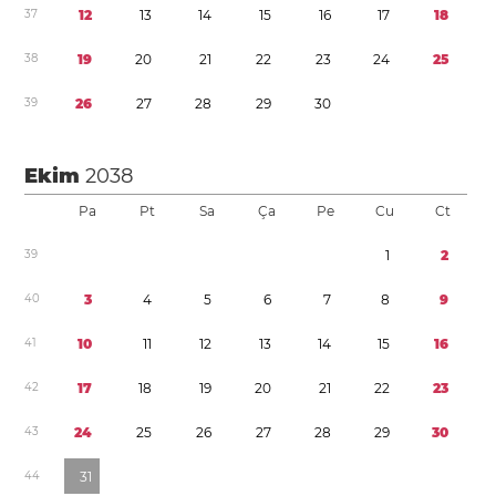
3
7
1
2
1
3
1
4
1
5
1
6
1
7
1
8
3
8
1
9
2
0
2
1
2
2
2
3
2
4
2
5
3
9
2
6
2
7
2
8
2
9
3
0
Ekim
2038
Pa
Pt
Sa
Ça
Pe
Cu
Ct
3
9
1
2
4
0
3
4
5
6
7
8
9
4
1
1
0
1
1
1
2
1
3
1
4
1
5
1
6
4
2
1
7
1
8
1
9
2
0
2
1
2
2
2
3
4
3
2
4
2
5
2
6
2
7
2
8
2
9
3
0
4
4
3
1