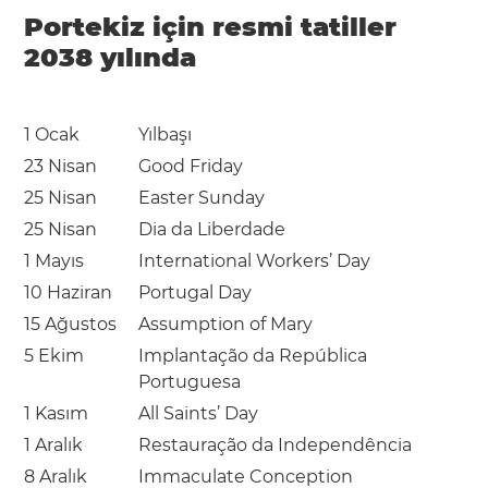
Portekiz için resmi tatiller
2038 yılında
1 Ocak
Yılbaşı
23 Nisan
Good Friday
25 Nisan
Easter Sunday
25 Nisan
Dia da Liberdade
1 Mayıs
International Workers’ Day
10 Haziran
Portugal Day
15 Ağustos
Assumption of Mary
5 Ekim
Implantação da República
Portuguesa
1 Kasım
All Saints’ Day
1 Aralık
Restauração da Independência
8 Aralık
Immaculate Conception