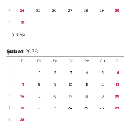
4
2
4
2
5
2
6
2
7
2
8
2
9
3
0
5
3
1
1
Yılbaşı
Şubat
2038
Pa
Pt
Sa
Ça
Pe
Cu
Ct
5
1
2
3
4
5
6
6
7
8
9
1
0
1
1
1
2
1
3
7
1
4
1
5
1
6
1
7
1
8
1
9
2
0
8
2
1
2
2
2
3
2
4
2
5
2
6
2
7
9
2
8