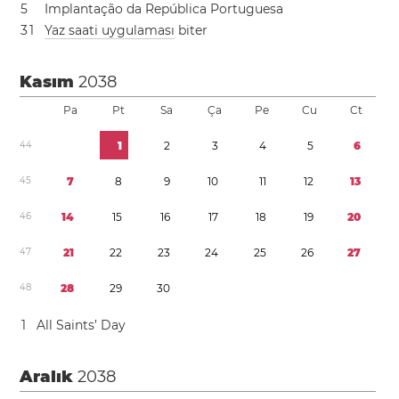
5
Implantação da República Portuguesa
3
1
Yaz saati uygulaması
biter
Kasım
2038
Pa
Pt
Sa
Ça
Pe
Cu
Ct
4
4
1
2
3
4
5
6
4
5
7
8
9
1
0
1
1
1
2
1
3
4
6
1
4
1
5
1
6
1
7
1
8
1
9
2
0
4
7
2
1
2
2
2
3
2
4
2
5
2
6
2
7
4
8
2
8
2
9
3
0
1
All Saints’ Day
Aralık
2038