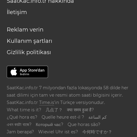
SaatKac.info.tr hakkında
İletişim
Reklam verin
Kullanım şartları
Gizlilik politikası
SaatKac.info.tr 7 milyondan fazla lokasyonda 58 dilde her
saat dilimi için tam ve resmi atom saati bilgisini içerir.
SaatKac.info.tr
Time.is
'in Türkçe versiyonudur.
What time is it?
几点了？
क्या समय हुआ है?
¿Qué hora es?
Quelle heure est-il ?
كم الساعة
এখন কয়টা বাজে?
Который час?
Que horas são?
Jam berapa?
Wieviel Uhr ist es?
今何時ですか？