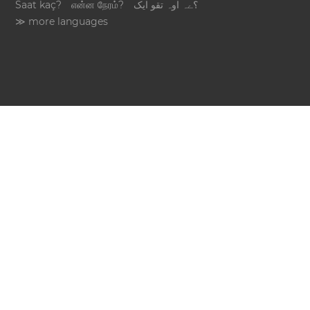
Saat kaç?
என்ன நேரம்?
؟ےہ اوہ تقو ایک
≫ more languages