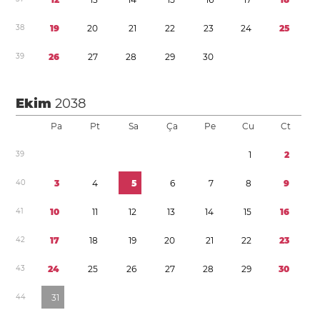
3
8
1
9
2
0
2
1
2
2
2
3
2
4
2
5
3
9
2
6
2
7
2
8
2
9
3
0
Ekim
2038
Pa
Pt
Sa
Ça
Pe
Cu
Ct
3
9
1
2
4
0
3
4
5
6
7
8
9
4
1
1
0
1
1
1
2
1
3
1
4
1
5
1
6
4
2
1
7
1
8
1
9
2
0
2
1
2
2
2
3
4
3
2
4
2
5
2
6
2
7
2
8
2
9
3
0
4
4
3
1