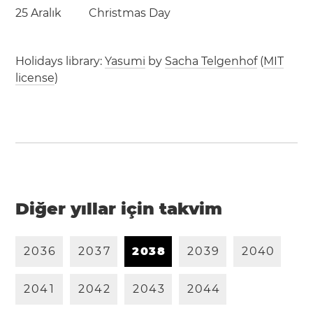
25 Aralık
Christmas Day
Holidays library:
Yasumi
by
Sacha Telgenhof
(
MIT
license
)
Diğer yıllar için takvim
2
0
3
6
2
0
3
7
2
0
3
8
2
0
3
9
2
0
4
0
2
0
4
1
2
0
4
2
2
0
4
3
2
0
4
4