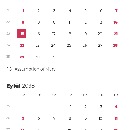
3
1
1
2
3
4
5
6
7
3
2
8
9
1
0
1
1
1
2
1
3
1
4
3
3
1
5
1
6
1
7
1
8
1
9
2
0
2
1
3
4
2
2
2
3
2
4
2
5
2
6
2
7
2
8
3
5
2
9
3
0
3
1
1
5
Assumption of Mary
Eylül
2038
Pa
Pt
Sa
Ça
Pe
Cu
Ct
3
5
1
2
3
4
3
6
5
6
7
8
9
1
0
1
1
3
7
1
2
1
3
1
4
1
5
1
6
1
7
1
8