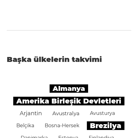
Başka ülkelerin takvimi
Almanya
Amerika Birleşik Devletleri
Arjantin
Avustralya
Avusturya
Brezilya
Belçika
Bosna-Hersek
Danimarka
Estonya
Finlandiya