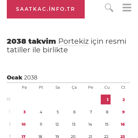
SAATKAC.INFO.TR
2038
takvim
Portekiz
için resmi
tatiller ile birlikte
Ocak
2038
Pa
Pt
Sa
Ça
Pe
Cu
Ct
5
3
1
2
1
3
4
5
6
7
8
9
2
1
0
1
1
1
2
1
3
1
4
1
5
1
6
3
1
7
1
8
1
9
2
0
2
1
2
2
2
3