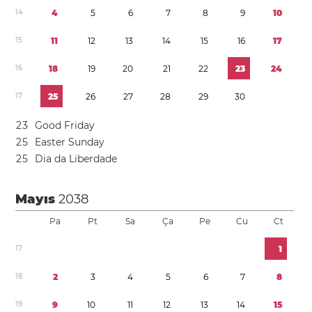
1
4
4
5
6
7
8
9
1
0
1
5
1
1
1
2
1
3
1
4
1
5
1
6
1
7
1
6
1
8
1
9
2
0
2
1
2
2
2
3
2
4
1
7
2
5
2
6
2
7
2
8
2
9
3
0
2
3
Good Friday
2
5
Easter Sunday
2
5
Dia da Liberdade
Mayıs
2038
Pa
Pt
Sa
Ça
Pe
Cu
Ct
1
7
1
1
8
2
3
4
5
6
7
8
1
9
9
1
0
1
1
1
2
1
3
1
4
1
5