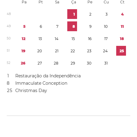
Pa
Pt
Sa
Ça
Pe
Cu
Ct
4
8
1
2
3
4
4
9
5
6
7
8
9
1
0
1
1
5
0
1
2
1
3
1
4
1
5
1
6
1
7
1
8
5
1
1
9
2
0
2
1
2
2
2
3
2
4
2
5
5
2
2
6
2
7
2
8
2
9
3
0
3
1
1
Restauração da Independência
8
Immaculate Conception
2
5
Christmas Day