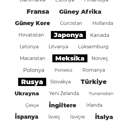
Fransa
Güney Afrika
Güney Kore
Gürcistan
Hollanda
Japonya
Hırvatistan
Kanada
Letonya
Litvanya
Lüksemburg
Meksika
Macaristan
Norveç
Polonya
Portekiz
Romanya
Rusya
Türkiye
Slovakya
Ukrayna
Yeni Zelanda
Yunanistan
İngiltere
Çekya
İrlanda
İspanya
İtalya
İsveç
İsviçre