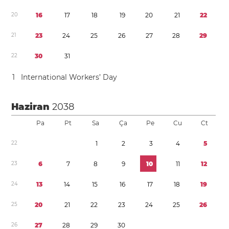
2
0
1
6
1
7
1
8
1
9
2
0
2
1
2
2
2
1
2
3
2
4
2
5
2
6
2
7
2
8
2
9
2
2
3
0
3
1
1
International Workers’ Day
Haziran
2038
Pa
Pt
Sa
Ça
Pe
Cu
Ct
2
2
1
2
3
4
5
2
3
6
7
8
9
1
0
1
1
1
2
2
4
1
3
1
4
1
5
1
6
1
7
1
8
1
9
2
5
2
0
2
1
2
2
2
3
2
4
2
5
2
6
2
6
2
7
2
8
2
9
3
0