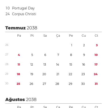
1
0
Portugal Day
2
4
Corpus Christi
Temmuz
2038
Pa
Pt
Sa
Ça
Pe
Cu
Ct
2
6
1
2
3
2
7
4
5
6
7
8
9
1
0
2
8
1
1
1
2
1
3
1
4
1
5
1
6
1
7
2
9
1
8
1
9
2
0
2
1
2
2
2
3
2
4
3
0
2
5
2
6
2
7
2
8
2
9
3
0
3
1
Ağustos
2038
Pa
Pt
Sa
Ça
Pe
Cu
Ct