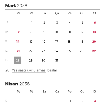
Mart
2038
Pa
Pt
Sa
Ça
Pe
Cu
Ct
9
1
2
3
4
5
6
1
0
7
8
9
1
0
1
1
1
2
1
3
1
1
1
4
1
5
1
6
1
7
1
8
1
9
2
0
1
2
2
1
2
2
2
3
2
4
2
5
2
6
2
7
1
3
2
8
2
9
3
0
3
1
2
8
Yaz saati uygulaması
başlar
Nisan
2038
Pa
Pt
Sa
Ça
Pe
Cu
Ct
1
3
1
2
3