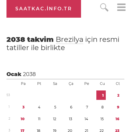
SAATKAC.INFO.TR
2038
takvim
Brezilya
için resmi
tatiller ile birlikte
Ocak
2038
Pa
Pt
Sa
Ça
Pe
Cu
Ct
5
3
1
2
1
3
4
5
6
7
8
9
2
1
0
1
1
1
2
1
3
1
4
1
5
1
6
3
1
7
1
8
1
9
2
0
2
1
2
2
2
3