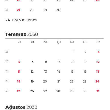
2
0
2
1
2
2
2
3
2
4
2
5
2
6
2
6
2
7
2
8
2
9
3
0
2
4
Corpus Christi
Temmuz
2038
Pa
Pt
Sa
Ça
Pe
Cu
Ct
2
6
1
2
3
2
7
4
5
6
7
8
9
1
0
2
8
1
1
1
2
1
3
1
4
1
5
1
6
1
7
2
9
1
8
1
9
2
0
2
1
2
2
2
3
2
4
3
0
2
5
2
6
2
7
2
8
2
9
3
0
3
1
Ağustos
2038