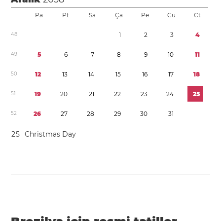
Pa
Pt
Sa
Ça
Pe
Cu
Ct
4
8
1
2
3
4
4
9
5
6
7
8
9
1
0
1
1
5
0
1
2
1
3
1
4
1
5
1
6
1
7
1
8
5
1
1
9
2
0
2
1
2
2
2
3
2
4
2
5
5
2
2
6
2
7
2
8
2
9
3
0
3
1
2
5
Christmas Day