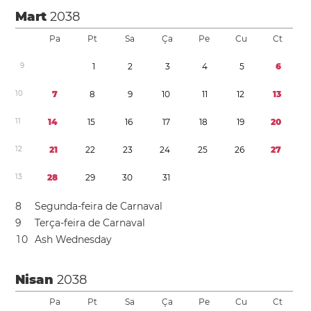
Mart
2038
Pa
Pt
Sa
Ça
Pe
Cu
Ct
9
1
2
3
4
5
6
1
0
7
8
9
1
0
1
1
1
2
1
3
1
1
1
4
1
5
1
6
1
7
1
8
1
9
2
0
1
2
2
1
2
2
2
3
2
4
2
5
2
6
2
7
1
3
2
8
2
9
3
0
3
1
8
Segunda-feira de Carnaval
9
Terça-feira de Carnaval
1
0
Ash Wednesday
Nisan
2038
Pa
Pt
Sa
Ça
Pe
Cu
Ct