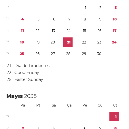
1
3
1
2
3
1
4
4
5
6
7
8
9
1
0
1
5
1
1
1
2
1
3
1
4
1
5
1
6
1
7
1
6
1
8
1
9
2
0
2
1
2
2
2
3
2
4
1
7
2
5
2
6
2
7
2
8
2
9
3
0
2
1
Dia de Tiradentes
2
3
Good Friday
2
5
Easter Sunday
Mayıs
2038
Pa
Pt
Sa
Ça
Pe
Cu
Ct
1
7
1
1
8
2
3
4
5
6
7
8