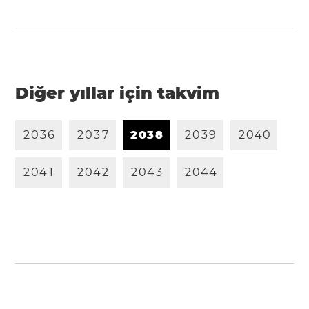
Diğer yıllar için takvim
2
0
3
6
2
0
3
7
2
0
3
8
2
0
3
9
2
0
4
0
2
0
4
1
2
0
4
2
2
0
4
3
2
0
4
4