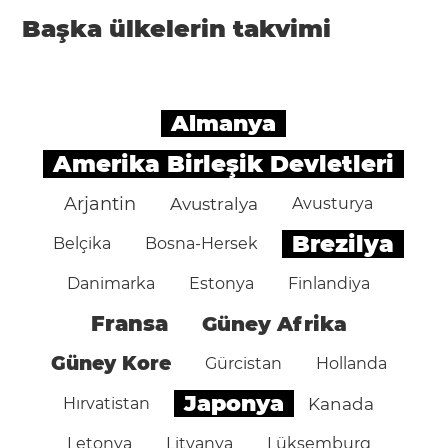
Başka ülkelerin takvimi
Almanya
Amerika Birleşik Devletleri
Arjantin
Avustralya
Avusturya
Brezilya
Belçika
Bosna-Hersek
Danimarka
Estonya
Finlandiya
Fransa
Güney Afrika
Güney Kore
Gürcistan
Hollanda
Japonya
Hırvatistan
Kanada
Letonya
Litvanya
Lüksemburg