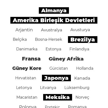
Almanya
Amerika Birleşik Devletleri
Arjantin
Avustralya
Avusturya
Brezilya
Belçika
Bosna-Hersek
Danimarka
Estonya
Finlandiya
Fransa
Güney Afrika
Güney Kore
Gürcistan
Hollanda
Japonya
Hırvatistan
Kanada
Letonya
Litvanya
Lüksemburg
Meksika
Macaristan
Norveç
Polonya
Portekiz
Romanya