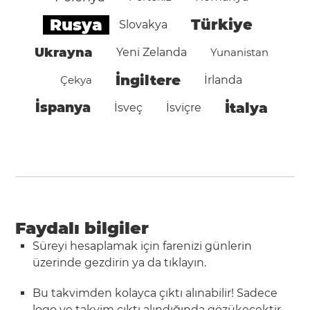
Rusya
Türkiye
Slovakya
Ukrayna
Yeni Zelanda
Yunanistan
İngiltere
Çekya
İrlanda
İspanya
İtalya
İsveç
İsviçre
Faydalı bilgiler
Süreyi hesaplamak için farenizi günlerin
üzerinde gezdirin ya da tıklayın.
Bu takvimden kolayca çıktı alınabilir! Sadece
logo ve takvim
çıktı
alındığında gözükecektir.