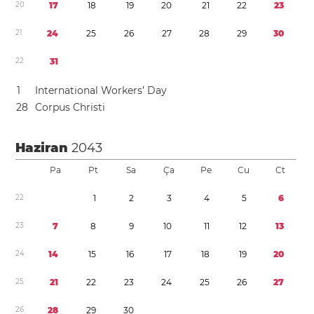
2
0
1
7
1
8
1
9
2
0
2
1
2
2
2
3
2
1
2
4
2
5
2
6
2
7
2
8
2
9
3
0
2
2
3
1
1
International Workers’ Day
2
8
Corpus Christi
Haziran
2043
Pa
Pt
Sa
Ça
Pe
Cu
Ct
2
2
1
2
3
4
5
6
2
3
7
8
9
1
0
1
1
1
2
1
3
2
4
1
4
1
5
1
6
1
7
1
8
1
9
2
0
2
5
2
1
2
2
2
3
2
4
2
5
2
6
2
7
2
6
2
8
2
9
3
0