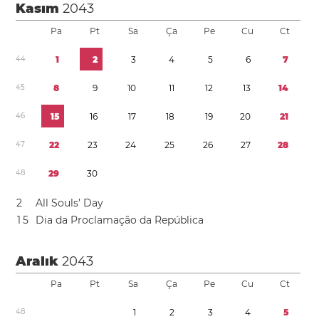
Kasım
2043
Pa
Pt
Sa
Ça
Pe
Cu
Ct
4
4
1
2
3
4
5
6
7
4
5
8
9
1
0
1
1
1
2
1
3
1
4
4
6
1
5
1
6
1
7
1
8
1
9
2
0
2
1
4
7
2
2
2
3
2
4
2
5
2
6
2
7
2
8
4
8
2
9
3
0
2
All Souls’ Day
1
5
Dia da Proclamação da República
Aralık
2043
Pa
Pt
Sa
Ça
Pe
Cu
Ct
4
8
1
2
3
4
5