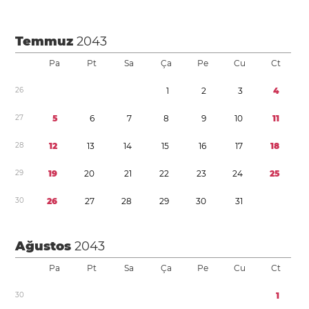
Temmuz
2043
Pa
Pt
Sa
Ça
Pe
Cu
Ct
2
6
1
2
3
4
2
7
5
6
7
8
9
1
0
1
1
2
8
1
2
1
3
1
4
1
5
1
6
1
7
1
8
2
9
1
9
2
0
2
1
2
2
2
3
2
4
2
5
3
0
2
6
2
7
2
8
2
9
3
0
3
1
Ağustos
2043
Pa
Pt
Sa
Ça
Pe
Cu
Ct
3
0
1