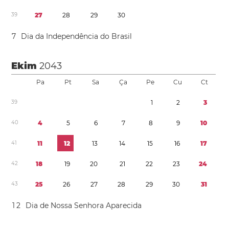
3
9
2
7
2
8
2
9
3
0
7
Dia da Independência do Brasil
Ekim
2043
Pa
Pt
Sa
Ça
Pe
Cu
Ct
3
9
1
2
3
4
0
4
5
6
7
8
9
1
0
4
1
1
1
1
2
1
3
1
4
1
5
1
6
1
7
4
2
1
8
1
9
2
0
2
1
2
2
2
3
2
4
4
3
2
5
2
6
2
7
2
8
2
9
3
0
3
1
1
2
Dia de Nossa Senhora Aparecida