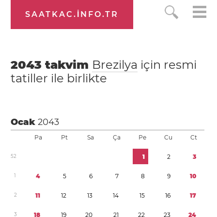
SAATKAC.INFO.TR
2043
takvim
Brezilya
için resmi
tatiller ile birlikte
Ocak
2043
Pa
Pt
Sa
Ça
Pe
Cu
Ct
5
2
1
2
3
1
4
5
6
7
8
9
1
0
2
1
1
1
2
1
3
1
4
1
5
1
6
1
7
3
1
8
1
9
2
0
2
1
2
2
2
3
2
4