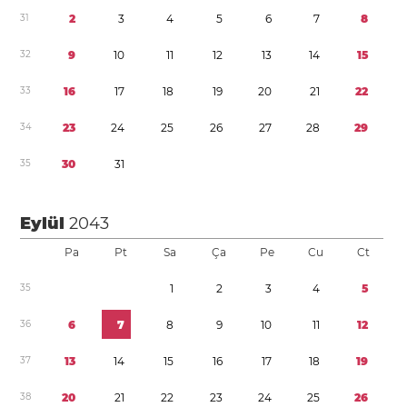
3
1
2
3
4
5
6
7
8
3
2
9
1
0
1
1
1
2
1
3
1
4
1
5
3
3
1
6
1
7
1
8
1
9
2
0
2
1
2
2
3
4
2
3
2
4
2
5
2
6
2
7
2
8
2
9
3
5
3
0
3
1
Eylül
2043
Pa
Pt
Sa
Ça
Pe
Cu
Ct
3
5
1
2
3
4
5
3
6
6
7
8
9
1
0
1
1
1
2
3
7
1
3
1
4
1
5
1
6
1
7
1
8
1
9
3
8
2
0
2
1
2
2
2
3
2
4
2
5
2
6