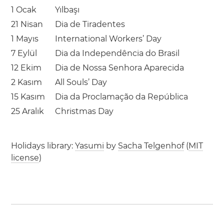
1 Ocak
Yılbaşı
21 Nisan
Dia de Tiradentes
1 Mayıs
International Workers’ Day
7 Eylül
Dia da Independência do Brasil
12 Ekim
Dia de Nossa Senhora Aparecida
2 Kasım
All Souls’ Day
15 Kasım
Dia da Proclamação da República
25 Aralık
Christmas Day
Holidays library:
Yasumi
by
Sacha Telgenhof
(
MIT
license
)