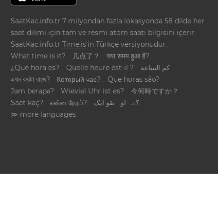
SaatKac.info.tr 7 milyondan fazla lokasyonda 58 dilde her
saat dilimi için tam ve resmi atom saati bilgisini içerir.
SaatKac.info.tr
Time.is
'in Türkçe versiyonudur.
What time is it?
几点了？
क्या समय हुआ है?
¿Qué hora es?
Quelle heure est-il ?
كم الساعة
এখন কয়টা বাজে?
Который час?
Que horas são?
Jam berapa?
Wieviel Uhr ist es?
今何時ですか？
Saat kaç?
என்ன நேரம்?
؟ےہ اوہ تقو ایک
≫ more languages