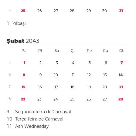
4
2
5
2
6
2
7
2
8
2
9
3
0
3
1
1
Yılbaşı
Şubat
2043
Pa
Pt
Sa
Ça
Pe
Cu
Ct
5
1
2
3
4
5
6
7
6
8
9
1
0
1
1
1
2
1
3
1
4
7
1
5
1
6
1
7
1
8
1
9
2
0
2
1
8
2
2
2
3
2
4
2
5
2
6
2
7
2
8
9
Segunda-feira de Carnaval
1
0
Terça-feira de Carnaval
1
1
Ash Wednesday