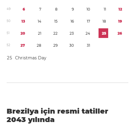
4
9
6
7
8
9
1
0
1
1
1
2
5
0
1
3
1
4
1
5
1
6
1
7
1
8
1
9
5
1
2
0
2
1
2
2
2
3
2
4
2
5
2
6
5
2
2
7
2
8
2
9
3
0
3
1
2
5
Christmas Day
Brezilya için resmi tatiller
2043 yılında