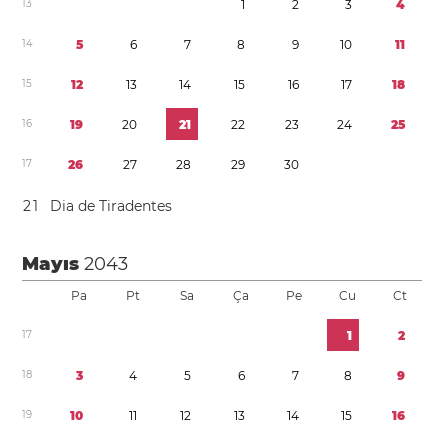
1
3
1
2
3
4
1
4
5
6
7
8
9
1
0
1
1
1
5
1
2
1
3
1
4
1
5
1
6
1
7
1
8
1
6
1
9
2
0
2
1
2
2
2
3
2
4
2
5
1
7
2
6
2
7
2
8
2
9
3
0
2
1
Dia de Tiradentes
Mayıs
2043
Pa
Pt
Sa
Ça
Pe
Cu
Ct
1
7
1
2
1
8
3
4
5
6
7
8
9
1
9
1
0
1
1
1
2
1
3
1
4
1
5
1
6