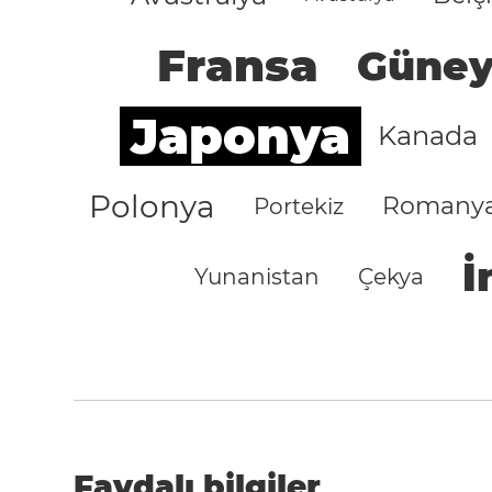
Fransa
Güney
Japonya
Kanada
Polonya
Romany
Portekiz
İ
Yunanistan
Çekya
Faydalı bilgiler