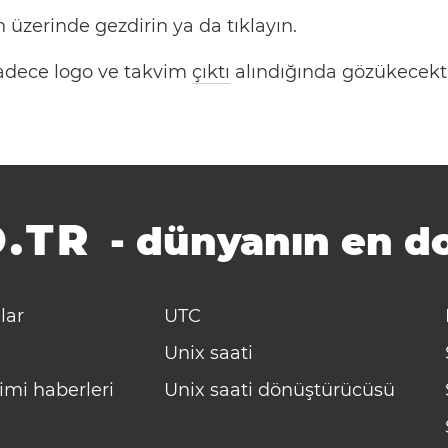
 üzerinde gezdirin ya da tıklayın.
 Sadece logo ve takvim
çıktı
alındığında gözükecekti
.TR
-
dünyanın en do
lar
UTC
Unix saati
imi haberleri
Unix saati dönüştürücüsü