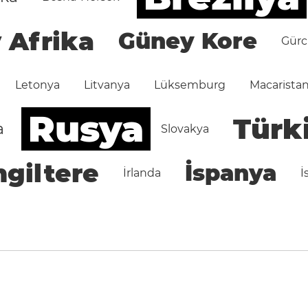
 Afrika
Güney Kore
Gürc
Letonya
Litvanya
Lüksemburg
Macarista
Rusya
Türk
a
Slovakya
ngiltere
İspanya
İrlanda
İ