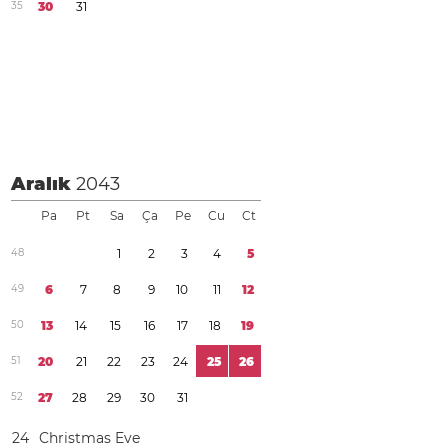
3
5
3
0
3
1
Aralık
2043
Pa
Pt
Sa
Ça
Pe
Cu
Ct
4
8
1
2
3
4
5
4
9
6
7
8
9
1
0
1
1
1
2
5
0
1
3
1
4
1
5
1
6
1
7
1
8
1
9
5
1
2
0
2
1
2
2
2
3
2
4
2
5
2
6
5
2
2
7
2
8
2
9
3
0
3
1
2
4
Christmas Eve