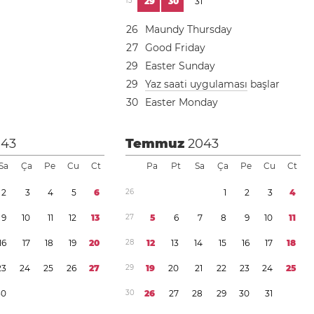
1
3
2
9
3
0
3
1
2
6
Maundy Thursday
2
7
Good Friday
2
9
Easter Sunday
2
9
Yaz saati uygulaması
başlar
3
0
Easter Monday
043
Temmuz
2043
Sa
Ça
Pe
Cu
Ct
Pa
Pt
Sa
Ça
Pe
Cu
Ct
2
3
4
5
6
2
6
1
2
3
4
9
1
0
1
1
1
2
1
3
2
7
5
6
7
8
9
1
0
1
1
1
6
1
7
1
8
1
9
2
0
2
8
1
2
1
3
1
4
1
5
1
6
1
7
1
8
2
3
2
4
2
5
2
6
2
7
2
9
1
9
2
0
2
1
2
2
2
3
2
4
2
5
3
0
3
0
2
6
2
7
2
8
2
9
3
0
3
1