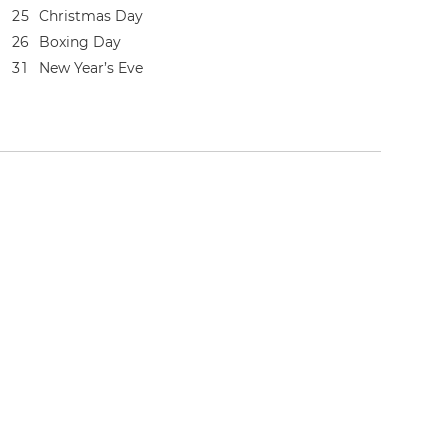
2
5
Christmas Day
2
6
Boxing Day
3
1
New Year’s Eve