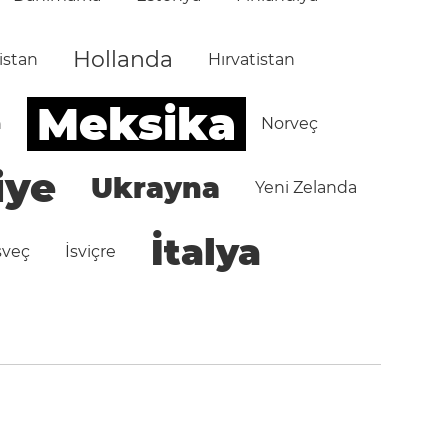
Hollanda
istan
Hırvatistan
Meksika
n
Norveç
iye
Ukrayna
Yeni Zelanda
İtalya
sveç
İsviçre