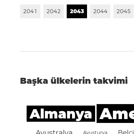
2
0
4
1
2
0
4
2
2
0
4
3
2
0
4
4
2
0
4
5
Başka ülkelerin takvimi
Amer
Almanya
Avustralya
Belç
Avusturya