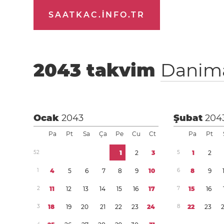
SAATKAC.INFO.TR
2043
takvim
Danim
Ocak
2043
Şubat
204
Pa
Pt
Sa
Ça
Pe
Cu
Ct
Pa
Pt
5
2
1
2
3
5
1
2
1
4
5
6
7
8
9
1
0
6
8
9
2
1
1
1
2
1
3
1
4
1
5
1
6
1
7
7
1
5
1
6
3
1
8
1
9
2
0
2
1
2
2
2
3
2
4
8
2
2
2
3