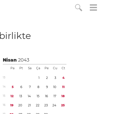
birlikte
Nisan
2043
Pa
Pt
Sa
Ça
Pe
Cu
Ct
1
3
1
2
3
4
1
4
5
6
7
8
9
1
0
1
1
1
5
1
2
1
3
1
4
1
5
1
6
1
7
1
8
1
6
1
9
2
0
2
1
2
2
2
3
2
4
2
5