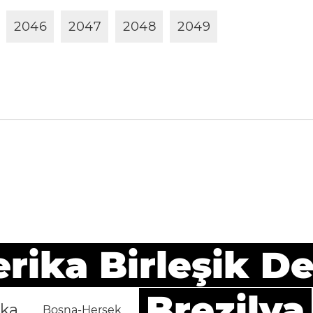
2
0
4
6
2
0
4
7
2
0
4
8
2
0
4
9
ika Birleşik De
Brezilya
ika
Bosna-Hersek