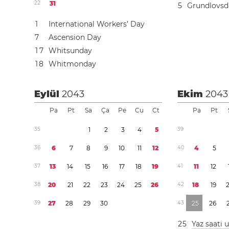
2
2
3
1
5
Grundlovs
1
International Workers’ Day
7
Ascension Day
1
7
Whitsunday
1
8
Whitmonday
Eylül
2043
Ekim
2043
Pa
Pt
Sa
Ça
Pe
Cu
Ct
Pa
Pt
3
5
1
2
3
4
5
3
9
3
6
6
7
8
9
1
0
1
1
1
2
4
0
4
5
3
7
1
3
1
4
1
5
1
6
1
7
1
8
1
9
4
1
1
1
1
2
3
8
2
0
2
1
2
2
2
3
2
4
2
5
2
6
4
2
1
8
1
9
3
9
2
7
2
8
2
9
3
0
4
3
2
5
2
6
2
5
Yaz saati