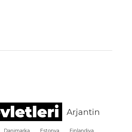
vletleri
Arjantin
Danimarka
Estonya
Finlandiya