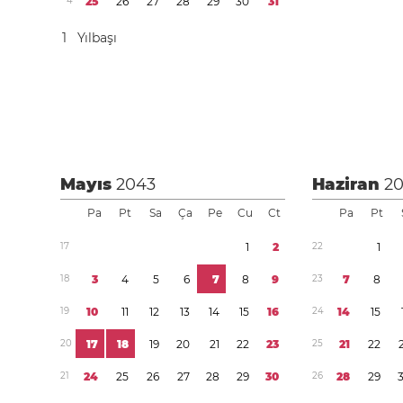
4
2
5
2
6
2
7
2
8
2
9
3
0
3
1
1
Yılbaşı
Mayıs
2043
Haziran
2
Pa
Pt
Sa
Ça
Pe
Cu
Ct
Pa
Pt
1
7
1
2
2
2
1
1
8
3
4
5
6
7
8
9
2
3
7
8
1
9
1
0
1
1
1
2
1
3
1
4
1
5
1
6
2
4
1
4
1
5
2
0
1
7
1
8
1
9
2
0
2
1
2
2
2
3
2
5
2
1
2
2
2
1
2
4
2
5
2
6
2
7
2
8
2
9
3
0
2
6
2
8
2
9