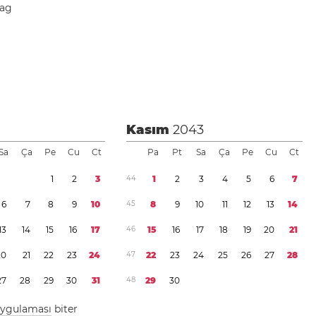
dag
Kasım
2043
Sa
Ça
Pe
Cu
Ct
Pa
Pt
Sa
Ça
Pe
Cu
Ct
1
2
3
4
4
1
2
3
4
5
6
7
6
7
8
9
1
0
4
5
8
9
1
0
1
1
1
2
1
3
1
4
1
3
1
4
1
5
1
6
1
7
4
6
1
5
1
6
1
7
1
8
1
9
2
0
2
1
2
0
2
1
2
2
2
3
2
4
4
7
2
2
2
3
2
4
2
5
2
6
2
7
2
8
2
7
2
8
2
9
3
0
3
1
4
8
2
9
3
0
 uygulaması
biter