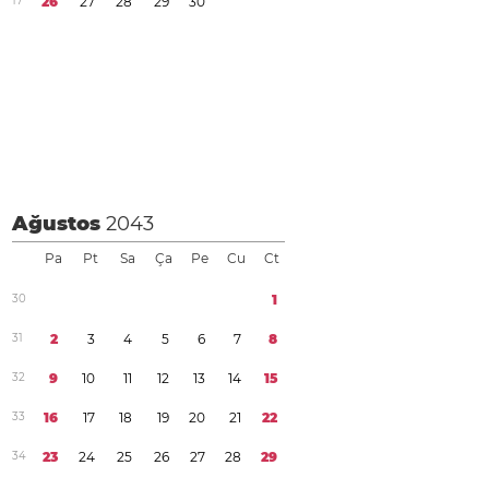
1
7
2
6
2
7
2
8
2
9
3
0
Ağustos
2043
Pa
Pt
Sa
Ça
Pe
Cu
Ct
3
0
1
3
1
2
3
4
5
6
7
8
3
2
9
1
0
1
1
1
2
1
3
1
4
1
5
3
3
1
6
1
7
1
8
1
9
2
0
2
1
2
2
3
4
2
3
2
4
2
5
2
6
2
7
2
8
2
9