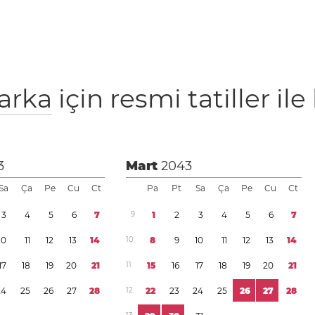
arka
için resmi tatiller ile 
3
Mart
2043
Sa
Ça
Pe
Cu
Ct
Pa
Pt
Sa
Ça
Pe
Cu
Ct
3
4
5
6
7
9
1
2
3
4
5
6
7
1
0
1
1
1
2
1
3
1
4
1
0
8
9
1
0
1
1
1
2
1
3
1
4
1
7
1
8
1
9
2
0
2
1
1
1
1
5
1
6
1
7
1
8
1
9
2
0
2
1
2
4
2
5
2
6
2
7
2
8
1
2
2
2
2
3
2
4
2
5
2
6
2
7
2
8