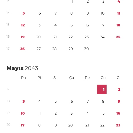
1
3
1
2
3
4
1
4
5
6
7
8
9
1
0
1
1
1
5
1
2
1
3
1
4
1
5
1
6
1
7
1
8
1
6
1
9
2
0
2
1
2
2
2
3
2
4
2
5
1
7
2
6
2
7
2
8
2
9
3
0
Mayıs
2043
Pa
Pt
Sa
Ça
Pe
Cu
Ct
1
7
1
2
1
8
3
4
5
6
7
8
9
1
9
1
0
1
1
1
2
1
3
1
4
1
5
1
6
2
0
1
7
1
8
1
9
2
0
2
1
2
2
2
3