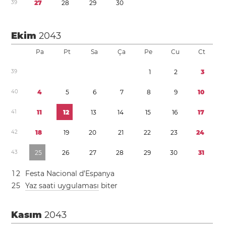
3
9
2
7
2
8
2
9
3
0
Ekim
2043
Pa
Pt
Sa
Ça
Pe
Cu
Ct
3
9
1
2
3
4
0
4
5
6
7
8
9
1
0
4
1
1
1
1
2
1
3
1
4
1
5
1
6
1
7
4
2
1
8
1
9
2
0
2
1
2
2
2
3
2
4
4
3
2
5
2
6
2
7
2
8
2
9
3
0
3
1
1
2
Festa Nacional d’Espanya
2
5
Yaz saati uygulaması
biter
Kasım
2043