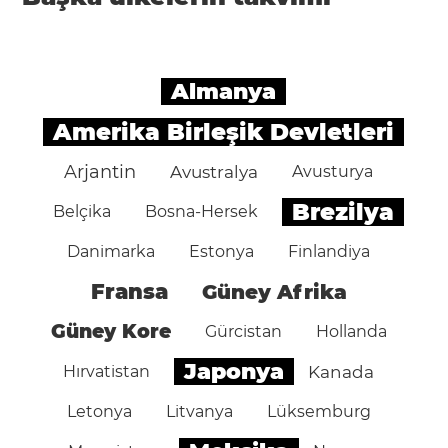
Almanya
Amerika Birleşik Devletleri
Arjantin
Avustralya
Avusturya
Brezilya
Belçika
Bosna-Hersek
Danimarka
Estonya
Finlandiya
Fransa
Güney Afrika
Güney Kore
Gürcistan
Hollanda
Japonya
Hırvatistan
Kanada
Letonya
Litvanya
Lüksemburg