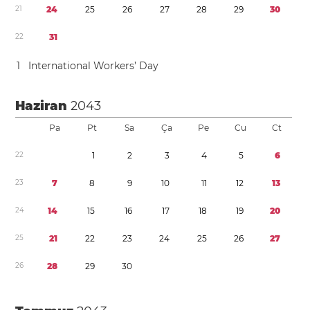
2
1
2
4
2
5
2
6
2
7
2
8
2
9
3
0
2
2
3
1
1
International Workers’ Day
Haziran
2043
Pa
Pt
Sa
Ça
Pe
Cu
Ct
2
2
1
2
3
4
5
6
2
3
7
8
9
1
0
1
1
1
2
1
3
2
4
1
4
1
5
1
6
1
7
1
8
1
9
2
0
2
5
2
1
2
2
2
3
2
4
2
5
2
6
2
7
2
6
2
8
2
9
3
0