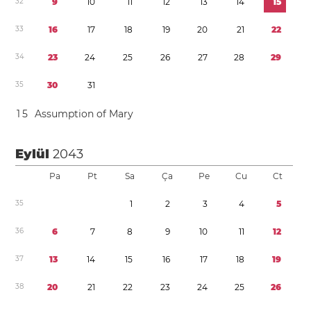
3
2
9
1
0
1
1
1
2
1
3
1
4
1
5
3
3
1
6
1
7
1
8
1
9
2
0
2
1
2
2
3
4
2
3
2
4
2
5
2
6
2
7
2
8
2
9
3
5
3
0
3
1
1
5
Assumption of Mary
Eylül
2043
Pa
Pt
Sa
Ça
Pe
Cu
Ct
3
5
1
2
3
4
5
3
6
6
7
8
9
1
0
1
1
1
2
3
7
1
3
1
4
1
5
1
6
1
7
1
8
1
9
3
8
2
0
2
1
2
2
2
3
2
4
2
5
2
6