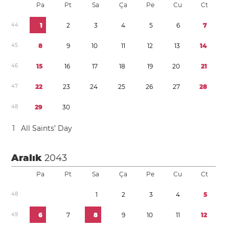
Pa
Pt
Sa
Ça
Pe
Cu
Ct
4
4
1
2
3
4
5
6
7
4
5
8
9
1
0
1
1
1
2
1
3
1
4
4
6
1
5
1
6
1
7
1
8
1
9
2
0
2
1
4
7
2
2
2
3
2
4
2
5
2
6
2
7
2
8
4
8
2
9
3
0
1
All Saints’ Day
Aralık
2043
Pa
Pt
Sa
Ça
Pe
Cu
Ct
4
8
1
2
3
4
5
4
9
6
7
8
9
1
0
1
1
1
2