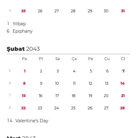
4
2
5
2
6
2
7
2
8
2
9
3
0
3
1
1
Yılbaşı
6
Epiphany
Şubat
2043
Pa
Pt
Sa
Ça
Pe
Cu
Ct
5
1
2
3
4
5
6
7
6
8
9
1
0
1
1
1
2
1
3
1
4
7
1
5
1
6
1
7
1
8
1
9
2
0
2
1
8
2
2
2
3
2
4
2
5
2
6
2
7
2
8
1
4
Valentine’s Day