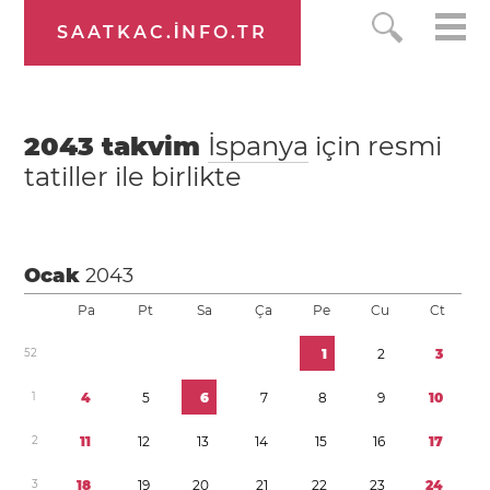
SAATKAC.INFO.TR
2043
takvim
İspanya
için resmi
tatiller ile birlikte
Ocak
2043
Pa
Pt
Sa
Ça
Pe
Cu
Ct
5
2
1
2
3
1
4
5
6
7
8
9
1
0
2
1
1
1
2
1
3
1
4
1
5
1
6
1
7
3
1
8
1
9
2
0
2
1
2
2
2
3
2
4