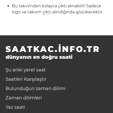
Bu takvimden kolayca çıktı alınabilir! Sadece
logo ve takvim
çıktı
alındığında gözükecektir.
SAATKAC.INFO.TR
dünyanın en doğru saati
Şu anki yerel saat
Saatleri Karşılaştır
Bulunduğun zaman dilimi
Zaman dilimleri
Yaz saati