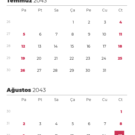
Temmuz
2043
Pa
Pt
Sa
Ça
Pe
Cu
Ct
2
6
1
2
3
4
2
7
5
6
7
8
9
1
0
1
1
2
8
1
2
1
3
1
4
1
5
1
6
1
7
1
8
2
9
1
9
2
0
2
1
2
2
2
3
2
4
2
5
3
0
2
6
2
7
2
8
2
9
3
0
3
1
Ağustos
2043
Pa
Pt
Sa
Ça
Pe
Cu
Ct
3
0
1
3
1
2
3
4
5
6
7
8