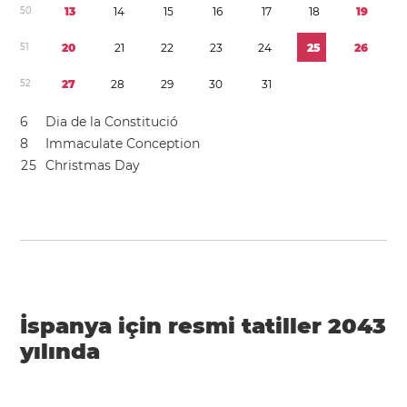
5
0
1
3
1
4
1
5
1
6
1
7
1
8
1
9
5
1
2
0
2
1
2
2
2
3
2
4
2
5
2
6
5
2
2
7
2
8
2
9
3
0
3
1
6
Dia de la Constitució
8
Immaculate Conception
2
5
Christmas Day
İspanya için resmi tatiller 2043
yılında