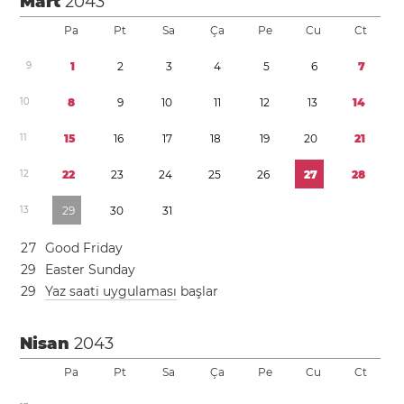
Mart
2043
Pa
Pt
Sa
Ça
Pe
Cu
Ct
9
1
2
3
4
5
6
7
1
0
8
9
1
0
1
1
1
2
1
3
1
4
1
1
1
5
1
6
1
7
1
8
1
9
2
0
2
1
1
2
2
2
2
3
2
4
2
5
2
6
2
7
2
8
1
3
2
9
3
0
3
1
2
7
Good Friday
2
9
Easter Sunday
2
9
Yaz saati uygulaması
başlar
Nisan
2043
Pa
Pt
Sa
Ça
Pe
Cu
Ct