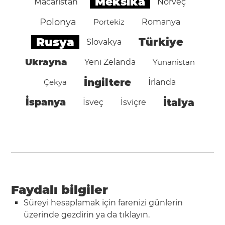
Meksika
Macaristan
Norveç
Polonya
Portekiz
Romanya
Rusya
Türkiye
Slovakya
Ukrayna
Yeni Zelanda
Yunanistan
İngiltere
Çekya
İrlanda
İspanya
İtalya
İsveç
İsviçre
Faydalı bilgiler
Süreyi hesaplamak için farenizi günlerin
üzerinde gezdirin ya da tıklayın.