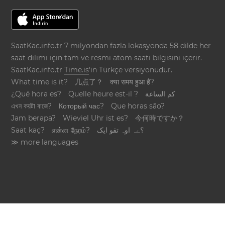
SaatKac.info.tr 7 milyondan fazla lokasyonda 58 dilde her
saat dilimi için tam ve resmi atom saati bilgisini içerir.
SaatKac.info.tr
Time.is
'in Türkçe versiyonudur.
What time is it?
几点了？
क्या समय हुआ है?
¿Qué hora es?
Quelle heure est-il ?
كم الساعة
এখন কয়টা বাজে?
Который час?
Que horas são?
Jam berapa?
Wieviel Uhr ist es?
今何時ですか？
Saat kaç?
என்ன நேரம்?
؟ےہ اوہ تقو ایک
≫ more languages