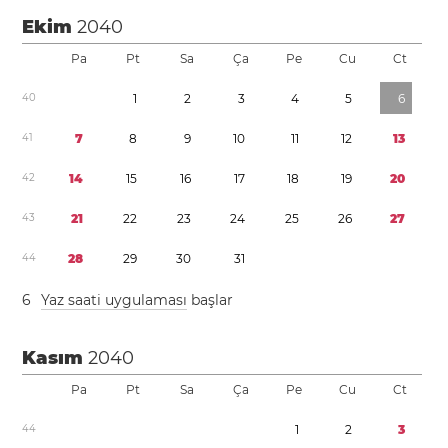
Ekim
2040
Pa
Pt
Sa
Ça
Pe
Cu
Ct
4
0
1
2
3
4
5
6
4
1
7
8
9
1
0
1
1
1
2
1
3
4
2
1
4
1
5
1
6
1
7
1
8
1
9
2
0
4
3
2
1
2
2
2
3
2
4
2
5
2
6
2
7
4
4
2
8
2
9
3
0
3
1
6
Yaz saati uygulaması
başlar
Kasım
2040
Pa
Pt
Sa
Ça
Pe
Cu
Ct
4
4
1
2
3