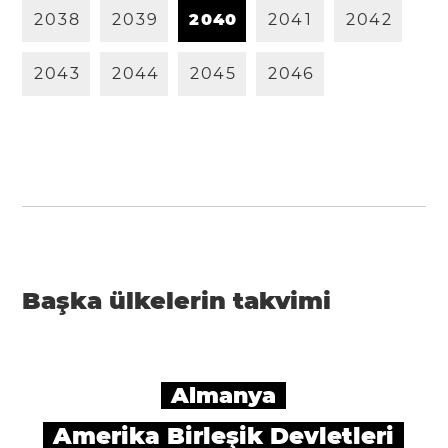
2
0
3
8
2
0
3
9
2
0
4
0
2
0
4
1
2
0
4
2
2
0
4
3
2
0
4
4
2
0
4
5
2
0
4
6
Başka ülkelerin takvimi
Almanya
Amerika Birleşik Devletleri