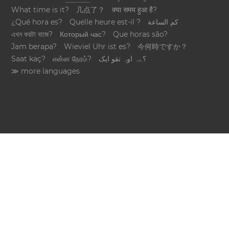
What time is it?
几点了？
क्या समय हुआ है?
¿Qué hora es?
Quelle heure est-il ?
كم الساعة
এখন কয়টা বাজে?
Который час?
Que horas são?
Jam berapa?
Wieviel Uhr ist es?
今何時ですか？
Saat kaç?
என்ன நேரம்?
؟ےہ اوہ تقو ایک
≫ more languages