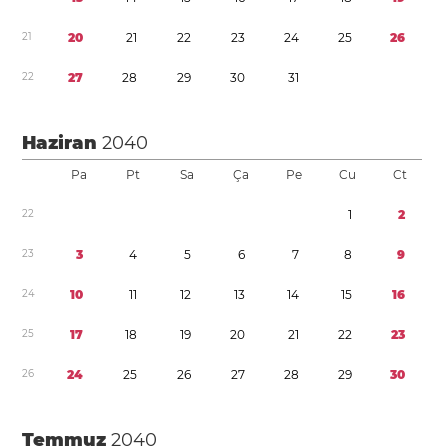
2
1
2
0
2
1
2
2
2
3
2
4
2
5
2
6
2
2
2
7
2
8
2
9
3
0
3
1
Haziran
2040
Pa
Pt
Sa
Ça
Pe
Cu
Ct
2
2
1
2
2
3
3
4
5
6
7
8
9
2
4
1
0
1
1
1
2
1
3
1
4
1
5
1
6
2
5
1
7
1
8
1
9
2
0
2
1
2
2
2
3
2
6
2
4
2
5
2
6
2
7
2
8
2
9
3
0
Temmuz
2040