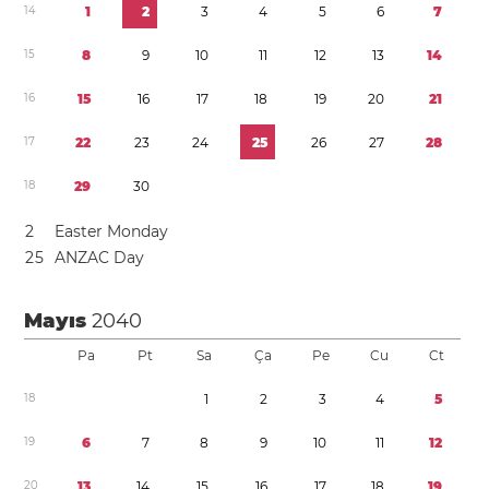
1
4
1
2
3
4
5
6
7
1
5
8
9
1
0
1
1
1
2
1
3
1
4
1
6
1
5
1
6
1
7
1
8
1
9
2
0
2
1
1
7
2
2
2
3
2
4
2
5
2
6
2
7
2
8
1
8
2
9
3
0
2
Easter Monday
2
5
ANZAC Day
Mayıs
2040
Pa
Pt
Sa
Ça
Pe
Cu
Ct
1
8
1
2
3
4
5
1
9
6
7
8
9
1
0
1
1
1
2
2
0
1
3
1
4
1
5
1
6
1
7
1
8
1
9