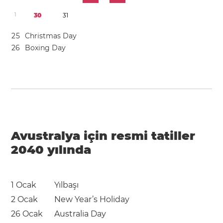
1
3
0
3
1
2
5
Christmas Day
2
6
Boxing Day
Avustralya için resmi tatiller
2040 yılında
1 Ocak
Yılbaşı
2 Ocak
New Year’s Holiday
26 Ocak
Australia Day