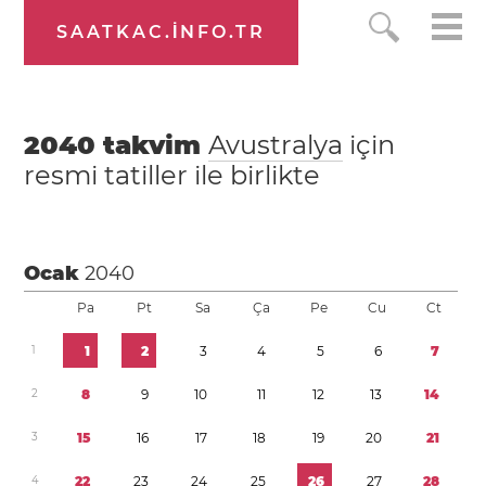
SAATKAC.INFO.TR
2040
takvim
Avustralya
için
resmi tatiller ile birlikte
Ocak
2040
Pa
Pt
Sa
Ça
Pe
Cu
Ct
1
1
2
3
4
5
6
7
2
8
9
1
0
1
1
1
2
1
3
1
4
3
1
5
1
6
1
7
1
8
1
9
2
0
2
1
4
2
2
2
3
2
4
2
5
2
6
2
7
2
8