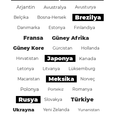
Arjantin
Avustralya
Avusturya
Brezilya
Belçika
Bosna-Hersek
Danimarka
Estonya
Finlandiya
Fransa
Güney Afrika
Güney Kore
Gürcistan
Hollanda
Japonya
Hırvatistan
Kanada
Letonya
Litvanya
Lüksemburg
Meksika
Macaristan
Norveç
Polonya
Portekiz
Romanya
Rusya
Türkiye
Slovakya
Ukrayna
Yeni Zelanda
Yunanistan