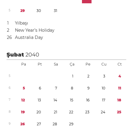
5
2
9
3
0
3
1
1
Yılbaşı
2
New Year’s Holiday
2
6
Australia Day
Şubat
2040
Pa
Pt
Sa
Ça
Pe
Cu
Ct
5
1
2
3
4
6
5
6
7
8
9
1
0
1
1
7
1
2
1
3
1
4
1
5
1
6
1
7
1
8
8
1
9
2
0
2
1
2
2
2
3
2
4
2
5
9
2
6
2
7
2
8
2
9