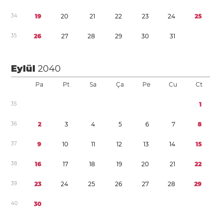
3
4
1
9
2
0
2
1
2
2
2
3
2
4
2
5
3
5
2
6
2
7
2
8
2
9
3
0
3
1
Eylül
2040
Pa
Pt
Sa
Ça
Pe
Cu
Ct
3
5
1
3
6
2
3
4
5
6
7
8
3
7
9
1
0
1
1
1
2
1
3
1
4
1
5
3
8
1
6
1
7
1
8
1
9
2
0
2
1
2
2
3
9
2
3
2
4
2
5
2
6
2
7
2
8
2
9
4
0
3
0