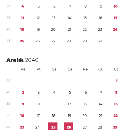
4
5
4
5
6
7
8
9
1
0
4
6
1
1
1
2
1
3
1
4
1
5
1
6
1
7
4
7
1
8
1
9
2
0
2
1
2
2
2
3
2
4
4
8
2
5
2
6
2
7
2
8
2
9
3
0
Aralık
2040
Pa
Pt
Sa
Ça
Pe
Cu
Ct
4
8
1
4
9
2
3
4
5
6
7
8
5
0
9
1
0
1
1
1
2
1
3
1
4
1
5
5
1
1
6
1
7
1
8
1
9
2
0
2
1
2
2
5
2
2
3
2
4
2
5
2
6
2
7
2
8
2
9