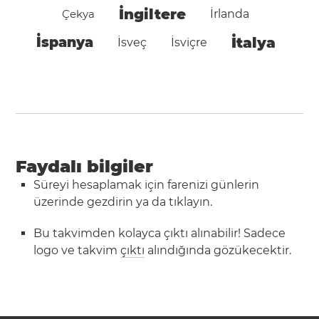
İngiltere
Çekya
İrlanda
İspanya
İtalya
İsveç
İsviçre
Faydalı bilgiler
Süreyi hesaplamak için farenizi günlerin
üzerinde gezdirin ya da tıklayın.
Bu takvimden kolayca çıktı alınabilir! Sadece
logo ve takvim
çıktı
alındığında gözükecektir.