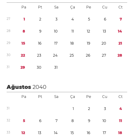
Pa
Pt
Sa
Ça
Pe
Cu
Ct
2
7
1
2
3
4
5
6
7
2
8
8
9
1
0
1
1
1
2
1
3
1
4
2
9
1
5
1
6
1
7
1
8
1
9
2
0
2
1
3
0
2
2
2
3
2
4
2
5
2
6
2
7
2
8
3
1
2
9
3
0
3
1
Ağustos
2040
Pa
Pt
Sa
Ça
Pe
Cu
Ct
3
1
1
2
3
4
3
2
5
6
7
8
9
1
0
1
1
3
3
1
2
1
3
1
4
1
5
1
6
1
7
1
8