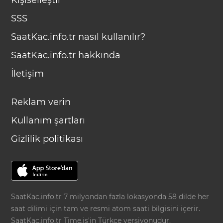
Kişiselleştir
SSS
SaatKac.info.tr nasıl kullanılır?
SaatKac.info.tr hakkında
İletişim
Reklam verin
Kullanım şartları
Gizlilik politikası
SaatKac.info.tr 7 milyondan fazla lokasyonda 58 dilde her
saat dilimi için tam ve resmi atom saati bilgisini içerir.
SaatKac.info.tr
Time.is
'in Türkçe versiyonudur.