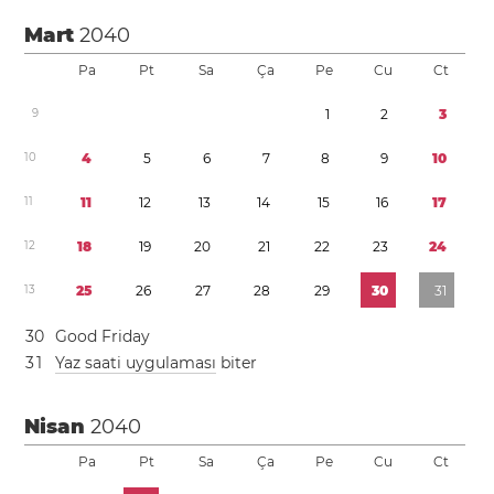
Mart
2040
Pa
Pt
Sa
Ça
Pe
Cu
Ct
9
1
2
3
1
0
4
5
6
7
8
9
1
0
1
1
1
1
1
2
1
3
1
4
1
5
1
6
1
7
1
2
1
8
1
9
2
0
2
1
2
2
2
3
2
4
1
3
2
5
2
6
2
7
2
8
2
9
3
0
3
1
3
0
Good Friday
3
1
Yaz saati uygulaması
biter
Nisan
2040
Pa
Pt
Sa
Ça
Pe
Cu
Ct