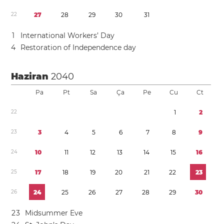
2
2
2
7
2
8
2
9
3
0
3
1
1
International Workers’ Day
4
Restoration of Independence day
Haziran
2040
Pa
Pt
Sa
Ça
Pe
Cu
Ct
2
2
1
2
2
3
3
4
5
6
7
8
9
2
4
1
0
1
1
1
2
1
3
1
4
1
5
1
6
2
5
1
7
1
8
1
9
2
0
2
1
2
2
2
3
2
6
2
4
2
5
2
6
2
7
2
8
2
9
3
0
2
3
Midsummer Eve