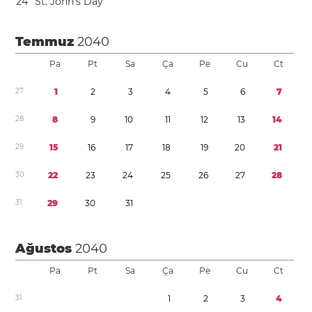
2
4
St. John’s Day
Temmuz
2040
Pa
Pt
Sa
Ça
Pe
Cu
Ct
2
7
1
2
3
4
5
6
7
2
8
8
9
1
0
1
1
1
2
1
3
1
4
2
9
1
5
1
6
1
7
1
8
1
9
2
0
2
1
3
0
2
2
2
3
2
4
2
5
2
6
2
7
2
8
3
1
2
9
3
0
3
1
Ağustos
2040
Pa
Pt
Sa
Ça
Pe
Cu
Ct
3
1
1
2
3
4