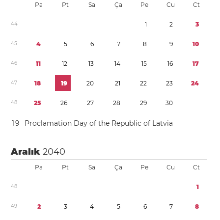
Pa
Pt
Sa
Ça
Pe
Cu
Ct
4
4
1
2
3
4
5
4
5
6
7
8
9
1
0
4
6
1
1
1
2
1
3
1
4
1
5
1
6
1
7
4
7
1
8
1
9
2
0
2
1
2
2
2
3
2
4
4
8
2
5
2
6
2
7
2
8
2
9
3
0
1
9
Proclamation Day of the Republic of Latvia
Aralık
2040
Pa
Pt
Sa
Ça
Pe
Cu
Ct
4
8
1
4
9
2
3
4
5
6
7
8