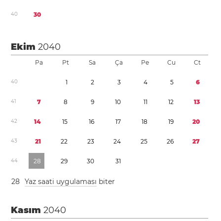
4
0
3
0
Ekim
2040
Pa
Pt
Sa
Ça
Pe
Cu
Ct
4
0
1
2
3
4
5
6
4
1
7
8
9
1
0
1
1
1
2
1
3
4
2
1
4
1
5
1
6
1
7
1
8
1
9
2
0
4
3
2
1
2
2
2
3
2
4
2
5
2
6
2
7
4
4
2
8
2
9
3
0
3
1
2
8
Yaz saati uygulaması
biter
Kasım
2040