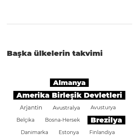
Başka ülkelerin takvimi
Almanya
Amerika Birleşik Devletleri
Arjantin
Avustralya
Avusturya
Brezilya
Belçika
Bosna-Hersek
Danimarka
Estonya
Finlandiya