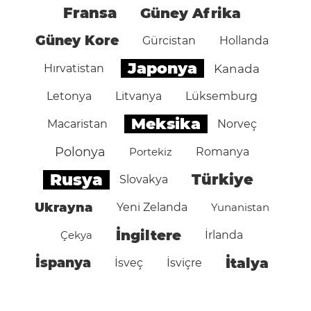
Fransa
Güney Afrika
Güney Kore
Gürcistan
Hollanda
Japonya
Hırvatistan
Kanada
Letonya
Litvanya
Lüksemburg
Meksika
Macaristan
Norveç
Polonya
Portekiz
Romanya
Rusya
Türkiye
Slovakya
Ukrayna
Yeni Zelanda
Yunanistan
İngiltere
Çekya
İrlanda
İspanya
İtalya
İsveç
İsviçre