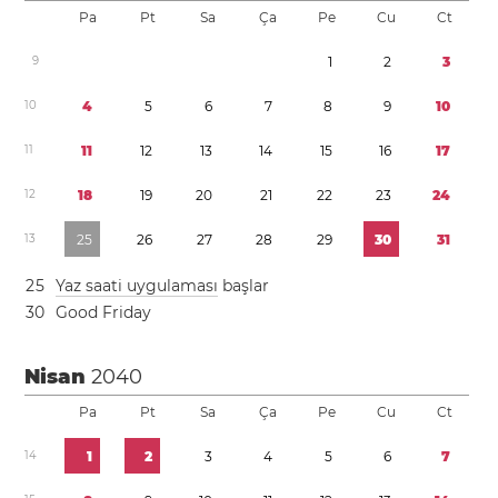
Pa
Pt
Sa
Ça
Pe
Cu
Ct
9
1
2
3
1
0
4
5
6
7
8
9
1
0
1
1
1
1
1
2
1
3
1
4
1
5
1
6
1
7
1
2
1
8
1
9
2
0
2
1
2
2
2
3
2
4
1
3
2
5
2
6
2
7
2
8
2
9
3
0
3
1
2
5
Yaz saati uygulaması
başlar
3
0
Good Friday
Nisan
2040
Pa
Pt
Sa
Ça
Pe
Cu
Ct
1
4
1
2
3
4
5
6
7