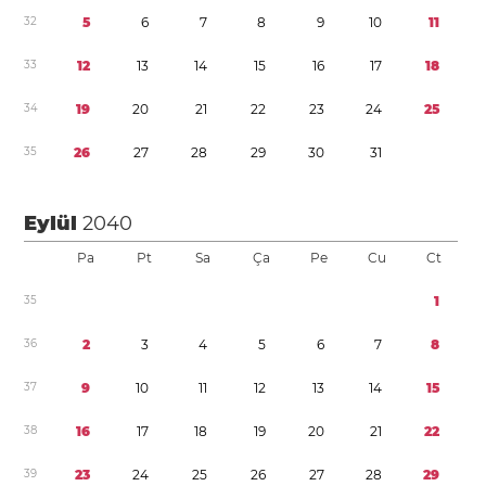
3
2
5
6
7
8
9
1
0
1
1
3
3
1
2
1
3
1
4
1
5
1
6
1
7
1
8
3
4
1
9
2
0
2
1
2
2
2
3
2
4
2
5
3
5
2
6
2
7
2
8
2
9
3
0
3
1
Eylül
2040
Pa
Pt
Sa
Ça
Pe
Cu
Ct
3
5
1
3
6
2
3
4
5
6
7
8
3
7
9
1
0
1
1
1
2
1
3
1
4
1
5
3
8
1
6
1
7
1
8
1
9
2
0
2
1
2
2
3
9
2
3
2
4
2
5
2
6
2
7
2
8
2
9