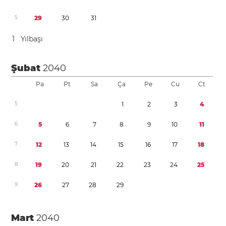
5
2
9
3
0
3
1
1
Yılbaşı
Şubat
2040
Pa
Pt
Sa
Ça
Pe
Cu
Ct
5
1
2
3
4
6
5
6
7
8
9
1
0
1
1
7
1
2
1
3
1
4
1
5
1
6
1
7
1
8
8
1
9
2
0
2
1
2
2
2
3
2
4
2
5
9
2
6
2
7
2
8
2
9
Mart
2040