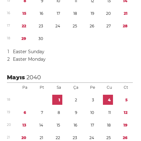
1
5
8
9
1
0
1
1
1
2
1
3
1
4
1
6
1
5
1
6
1
7
1
8
1
9
2
0
2
1
1
7
2
2
2
3
2
4
2
5
2
6
2
7
2
8
1
8
2
9
3
0
1
Easter Sunday
2
Easter Monday
Mayıs
2040
Pa
Pt
Sa
Ça
Pe
Cu
Ct
1
8
1
2
3
4
5
1
9
6
7
8
9
1
0
1
1
1
2
2
0
1
3
1
4
1
5
1
6
1
7
1
8
1
9
2
1
2
0
2
1
2
2
2
3
2
4
2
5
2
6