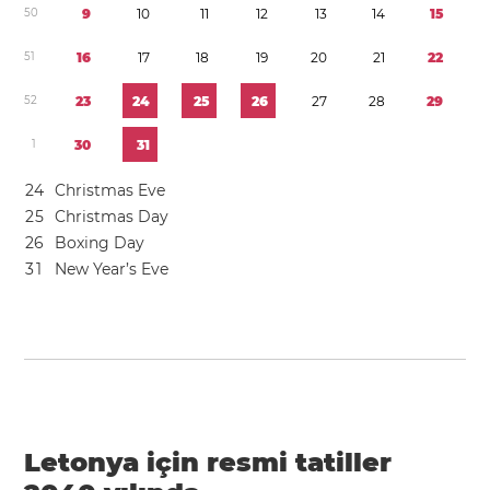
5
0
9
1
0
1
1
1
2
1
3
1
4
1
5
5
1
1
6
1
7
1
8
1
9
2
0
2
1
2
2
5
2
2
3
2
4
2
5
2
6
2
7
2
8
2
9
1
3
0
3
1
2
4
Christmas Eve
2
5
Christmas Day
2
6
Boxing Day
3
1
New Year’s Eve
Letonya için resmi tatiller