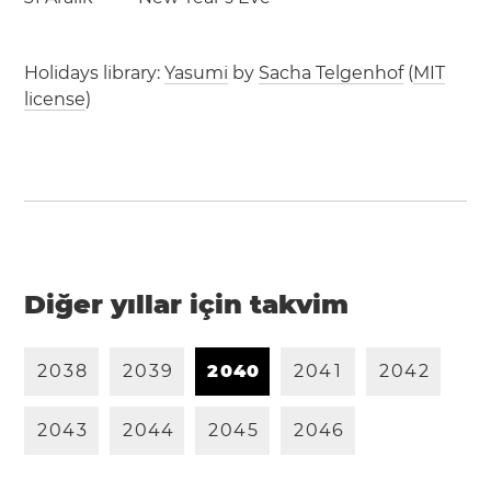
Holidays library:
Yasumi
by
Sacha Telgenhof
(
MIT
license
)
Diğer yıllar için takvim
2
0
3
8
2
0
3
9
2
0
4
0
2
0
4
1
2
0
4
2
2
0
4
3
2
0
4
4
2
0
4
5
2
0
4
6