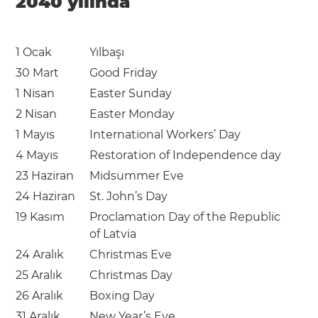
2040 yılında
1 Ocak
Yılbaşı
30 Mart
Good Friday
1 Nisan
Easter Sunday
2 Nisan
Easter Monday
1 Mayıs
International Workers’ Day
4 Mayıs
Restoration of Independence day
23 Haziran
Midsummer Eve
24 Haziran
St. John’s Day
19 Kasım
Proclamation Day of the Republic
of Latvia
24 Aralık
Christmas Eve
25 Aralık
Christmas Day
26 Aralık
Boxing Day
31 Aralık
New Year’s Eve