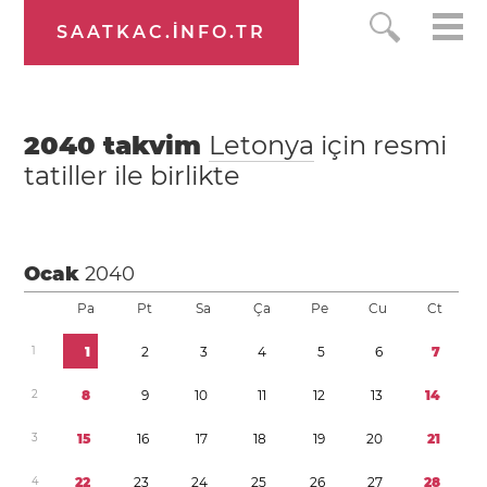
SAATKAC.INFO.TR
2040
takvim
Letonya
için resmi
tatiller ile birlikte
Ocak
2040
Pa
Pt
Sa
Ça
Pe
Cu
Ct
1
1
2
3
4
5
6
7
2
8
9
1
0
1
1
1
2
1
3
1
4
3
1
5
1
6
1
7
1
8
1
9
2
0
2
1
4
2
2
2
3
2
4
2
5
2
6
2
7
2
8