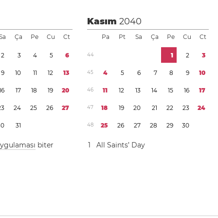
0
Kasım
2040
Sa
Ça
Pe
Cu
Ct
Pa
Pt
Sa
Ça
Pe
Cu
Ct
2
3
4
5
6
4
4
1
2
3
9
1
0
1
1
1
2
1
3
4
5
4
5
6
7
8
9
1
0
1
6
1
7
1
8
1
9
2
0
4
6
1
1
1
2
1
3
1
4
1
5
1
6
1
7
2
3
2
4
2
5
2
6
2
7
4
7
1
8
1
9
2
0
2
1
2
2
2
3
2
4
3
0
3
1
4
8
2
5
2
6
2
7
2
8
2
9
3
0
 uygulaması
biter
1
All Saints’ Day