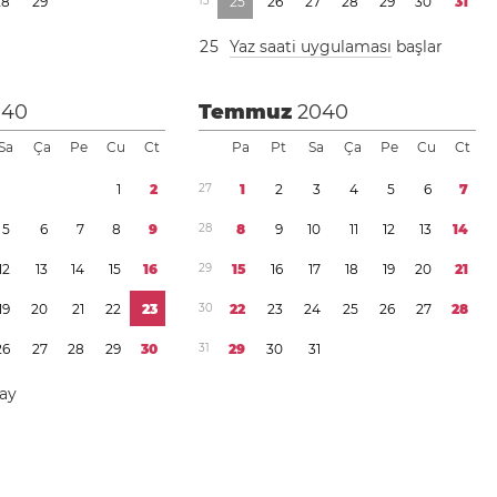
2
8
2
9
1
3
2
5
2
6
2
7
2
8
2
9
3
0
3
1
2
5
Yaz saati uygulaması
başlar
040
Temmuz
2040
Sa
Ça
Pe
Cu
Ct
Pa
Pt
Sa
Ça
Pe
Cu
Ct
1
2
2
7
1
2
3
4
5
6
7
5
6
7
8
9
2
8
8
9
1
0
1
1
1
2
1
3
1
4
1
2
1
3
1
4
1
5
1
6
2
9
1
5
1
6
1
7
1
8
1
9
2
0
2
1
1
9
2
0
2
1
2
2
2
3
3
0
2
2
2
3
2
4
2
5
2
6
2
7
2
8
2
6
2
7
2
8
2
9
3
0
3
1
2
9
3
0
3
1
day