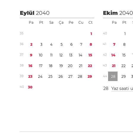
Eylül
2040
Ekim
204
Pa
Pt
Sa
Ça
Pe
Cu
Ct
Pa
Pt
3
5
1
4
0
1
3
6
2
3
4
5
6
7
8
4
1
7
8
3
7
9
1
0
1
1
1
2
1
3
1
4
1
5
4
2
1
4
1
5
3
8
1
6
1
7
1
8
1
9
2
0
2
1
2
2
4
3
2
1
2
2
3
9
2
3
2
4
2
5
2
6
2
7
2
8
2
9
4
4
2
8
2
9
4
0
3
0
2
8
Yaz saati