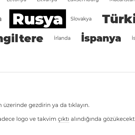
Rusya
Türk
a
Slovakya
ngiltere
İspanya
İrlanda
İ
 üzerinde gezdirin ya da tıklayın.
 Sadece logo ve takvim
çıktı
alındığında gözükecekti