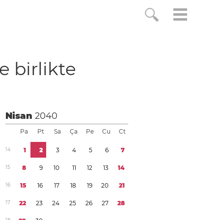
le birlikte
Nisan
2040
Pa
Pt
Sa
Ça
Pe
Cu
Ct
1
4
1
2
3
4
5
6
7
1
5
8
9
1
0
1
1
1
2
1
3
1
4
1
6
1
5
1
6
1
7
1
8
1
9
2
0
2
1
1
7
2
2
2
3
2
4
2
5
2
6
2
7
2
8