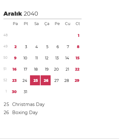
Aralık
2040
Pa
Pt
Sa
Ça
Pe
Cu
Ct
4
8
1
4
9
2
3
4
5
6
7
8
5
0
9
1
0
1
1
1
2
1
3
1
4
1
5
5
1
1
6
1
7
1
8
1
9
2
0
2
1
2
2
5
2
2
3
2
4
2
5
2
6
2
7
2
8
2
9
1
3
0
3
1
2
5
Christmas Day
2
6
Boxing Day