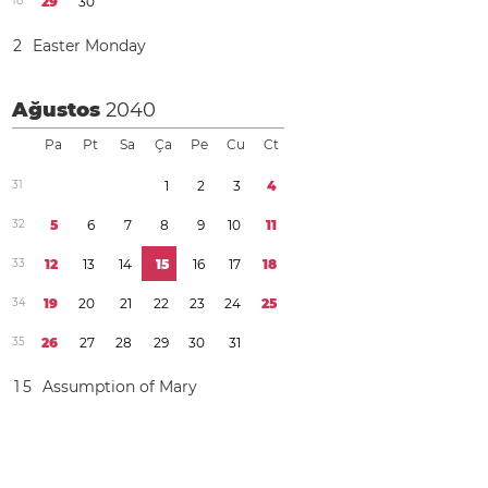
1
8
2
9
3
0
2
Easter Monday
Ağustos
2040
Pa
Pt
Sa
Ça
Pe
Cu
Ct
3
1
1
2
3
4
3
2
5
6
7
8
9
1
0
1
1
3
3
1
2
1
3
1
4
1
5
1
6
1
7
1
8
3
4
1
9
2
0
2
1
2
2
2
3
2
4
2
5
3
5
2
6
2
7
2
8
2
9
3
0
3
1
1
5
Assumption of Mary