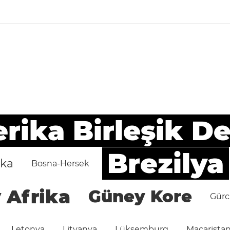
ika Birleşik De
Brezilya
ika
Bosna-Hersek
 Afrika
Güney Kore
Gürc
Letonya
Litvanya
Lüksemburg
Macarista