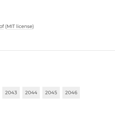
of
(
MIT license
)
2
0
4
3
2
0
4
4
2
0
4
5
2
0
4
6