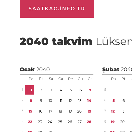
SAATKAC.INFO.TR
2040
takvim
Lükse
Ocak
2040
Şubat
204
Pa
Pt
Sa
Ça
Pe
Cu
Ct
Pa
Pt
1
1
2
3
4
5
6
7
5
2
8
9
1
0
1
1
1
2
1
3
1
4
6
5
6
3
1
5
1
6
1
7
1
8
1
9
2
0
2
1
7
1
2
1
3
4
2
2
2
3
2
4
2
5
2
6
2
7
2
8
8
1
9
2
0