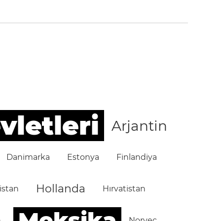
vletleri
Arjantin
Danimarka
Estonya
Finlandiya
Hollanda
istan
Hırvatistan
Meksika
n
Norveç