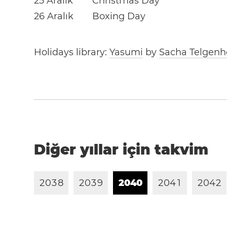
25 Aralık
Christmas Day
26 Aralık
Boxing Day
Holidays library:
Yasumi
by
Sacha Telgenh
Diğer yıllar için takvim
2
0
3
8
2
0
3
9
2
0
4
0
2
0
4
1
2
0
4
2