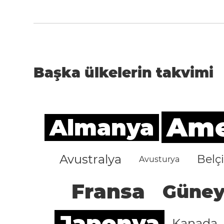
Başka ülkelerin takvimi
Amer
Almanya
Avustralya
Belç
Avusturya
Fransa
Güney
Japonya
Kanada