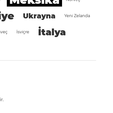
iye
Ukrayna
Yeni Zelanda
İtalya
sveç
İsviçre
r.