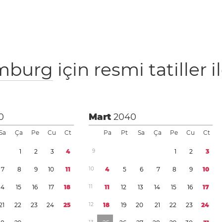
mburg
için resmi tatiller i
0
Mart
2040
Sa
Ça
Pe
Cu
Ct
Pa
Pt
Sa
Ça
Pe
Cu
Ct
1
2
3
4
9
1
2
3
7
8
9
1
0
1
1
1
0
4
5
6
7
8
9
1
0
1
4
1
5
1
6
1
7
1
8
1
1
1
1
1
2
1
3
1
4
1
5
1
6
1
7
2
1
2
2
2
3
2
4
2
5
1
2
1
8
1
9
2
0
2
1
2
2
2
3
2
4