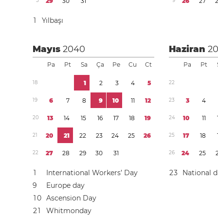
5
2
9
3
0
3
1
9
2
6
2
7
1
Yılbaşı
Mayıs
2040
Haziran
2
Pa
Pt
Sa
Ça
Pe
Cu
Ct
Pa
Pt
1
8
1
2
3
4
5
2
2
1
9
6
7
8
9
1
0
1
1
1
2
2
3
3
4
2
0
1
3
1
4
1
5
1
6
1
7
1
8
1
9
2
4
1
0
1
1
2
1
2
0
2
1
2
2
2
3
2
4
2
5
2
6
2
5
1
7
1
8
2
2
2
7
2
8
2
9
3
0
3
1
2
6
2
4
2
5
1
International Workers’ Day
2
3
National 
9
Europe day
1
0
Ascension Day
2
1
Whitmonday