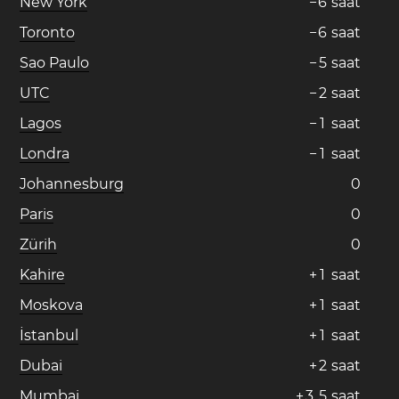
New York
−
6
saat
Toronto
−
6
saat
Sao Paulo
−
5
saat
UTC
−
2
saat
Lagos
−
1
saat
Londra
−
1
saat
Johannesburg
0
Paris
0
Zürih
0
Kahire
+
1
saat
Moskova
+
1
saat
İstanbul
+
1
saat
Dubai
+
2
saat
Mumbai
+
3
,
5
saat