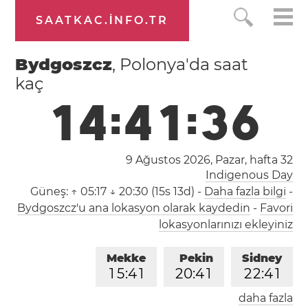
SAATKAC.INFO.TR
Bydgoszcz
, Polonya'da saat
kaç
1
4
:
4
1
:
3
6
9 Ağustos 2026, Pazar,
hafta 32
Indigenous Day
Güneş:
↑ 05:17 ↓ 20:30 (15s 13d)
-
Daha fazla bilgi
-
Bydgoszcz'u ana lokasyon olarak kaydedin
-
Favori
lokasyonlarınızı ekleyiniz
Mekke
Pekin
Sidney
1
5
:
4
1
2
0
:
4
1
2
2
:
4
1
daha fazla
Londra
Berlin
İstanbul