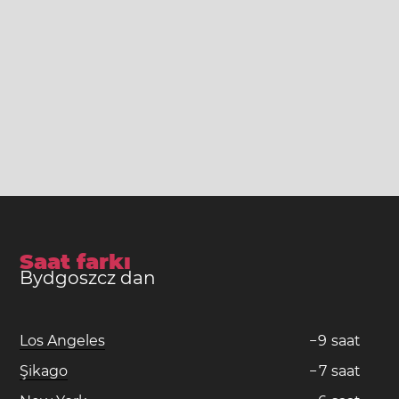
Saat farkı
Bydgoszcz dan
Los Angeles
−
9
saat
Şikago
−
7
saat