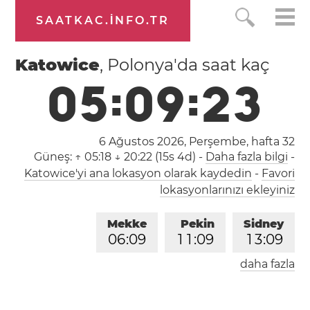
SAATKAC.INFO.TR
Katowice
, Polonya'da saat kaç
0
5
:
0
9
:
2
4
6 Ağustos 2026, Perşembe,
hafta 32
Güneş:
↑ 05:18 ↓ 20:22 (15s 4d)
-
Daha fazla bilgi
-
Katowice'yi ana lokasyon olarak kaydedin
-
Favori
lokasyonlarınızı ekleyiniz
Mekke
Pekin
Sidney
0
6
:
0
9
1
1
:
0
9
1
3
:
0
9
daha fazla
Londra
Berlin
İstanbul
0
4
:
0
9
0
5
:
0
9
0
6
:
0
9