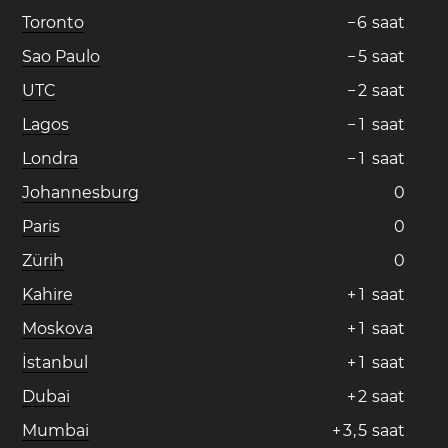
Toronto
−
6
saat
Sao Paulo
−
5
saat
UTC
−
2
saat
Lagos
−
1
saat
Londra
−
1
saat
Johannesburg
0
Paris
0
Zürih
0
Kahire
+
1
saat
Moskova
+
1
saat
İstanbul
+
1
saat
Dubai
+
2
saat
Mumbai
+
3
,
5
saat