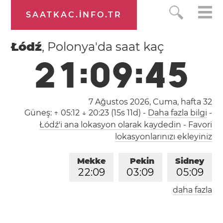
SAATKAC.INFO.TR
Łódź
, Polonya'da saat kaç
2
1
:
0
9
:
4
6
7 Ağustos 2026, Cuma,
hafta 32
Güneş:
↑ 05:12 ↓ 20:23 (15s 11d)
-
Daha fazla bilgi
-
Łódź'i ana lokasyon olarak kaydedin
-
Favori
lokasyonlarınızı ekleyiniz
Mekke
Pekin
Sidney
2
2
:
0
9
0
3
:
0
9
0
5
:
0
9
daha fazla
Londra
Berlin
İstanbul
2
0
:
0
9
2
1
:
0
9
2
2
:
0
9