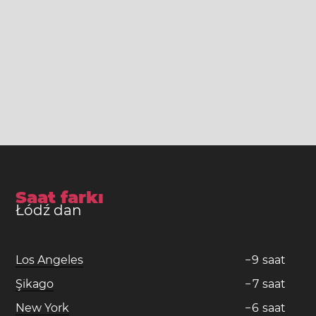
Saat farkı
Łódź dan
Los Angeles
−
9
saat
Şikago
−
7
saat
New York
−
6
saat