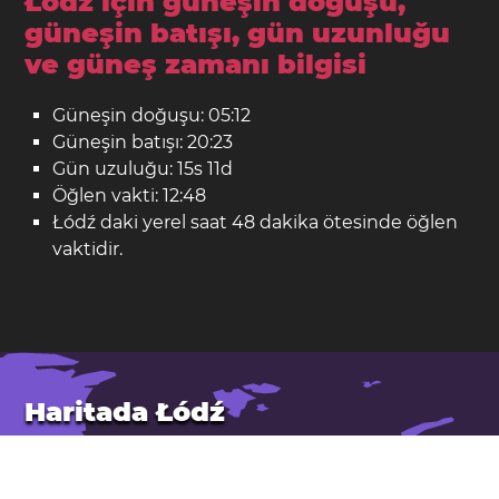
Łódź için güneşin doğuşu,
güneşin batışı, gün uzunluğu
ve güneş zamanı bilgisi
Güneşin doğuşu: 05:12
Güneşin batışı: 20:23
Gün uzuluğu: 15s 11d
Öğlen vakti: 12:48
Łódź daki yerel saat 48 dakika ötesinde öğlen
vaktidir.
Haritada Łódź
Yer: Polonya
Enlem: 51,77. Boylam: 19,47