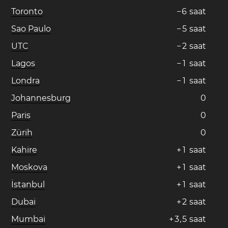
Toronto
−
6
saat
Sao Paulo
−
5
saat
UTC
−
2
saat
Lagos
−
1
saat
Londra
−
1
saat
Johannesburg
0
Paris
0
Zürih
0
Kahire
+
1
saat
Moskova
+
1
saat
İstanbul
+
1
saat
Dubai
+
2
saat
Mumbai
+
3
,
5
saat