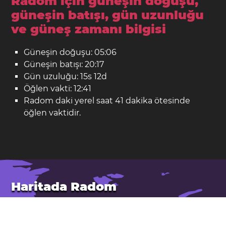
Radom için güneşin doğuşu,
güneşin batışı, gün uzunluğu
ve güneş zamanı bilgisi
Güneşin doğuşu: 05:06
Güneşin batışı: 20:17
Gün uzuluğu: 15s 12d
Öğlen vakti: 12:41
Radom daki yerel saat 41 dakika ötesinde
öğlen vaktidir.
Haritada Radom
Yer: Polonya
Enlem: 51,40. Boylam: 21,15