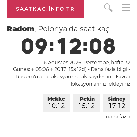
SAATKAC.INFO.TR
Radom
, Polonya'da saat kaç
0
9
:
1
2
:
0
9
6 Ağustos 2026, Perşembe,
hafta 32
Güneş:
↑ 05:06 ↓ 20:17 (15s 12d)
-
Daha fazla bilgi
-
Radom'u ana lokasyon olarak kaydedin
-
Favori
lokasyonlarınızı ekleyiniz
Mekke
Pekin
Sidney
1
0
:
1
2
1
5
:
1
2
1
7
:
1
2
daha fazla
Londra
Berlin
İstanbul
0
8
:
1
2
0
9
:
1
2
1
0
:
1
2