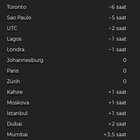
Toronto
−
6
saat
Sao Paulo
−
5
saat
UTC
−
2
saat
Lagos
−
1
saat
Londra
−
1
saat
Johannesburg
0
Paris
0
Zürih
0
Kahire
+
1
saat
Moskova
+
1
saat
İstanbul
+
1
saat
Dubai
+
2
saat
Mumbai
+
3
,
5
saat