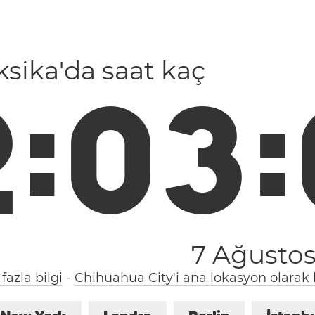
ksika'da saat kaç
2
:
0
3
:
7 Ağusto
fazla bilgi
-
Chihuahua City'i ana lokasyon olarak