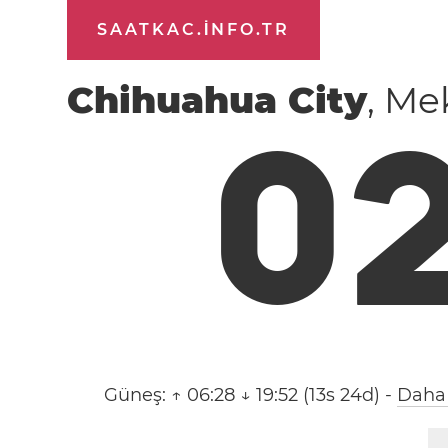
SAATKAC.INFO.TR
Chihuahua City
, Me
0
Güneş:
↑ 06:28 ↓ 19:52 (13s 24d)
-
Daha 