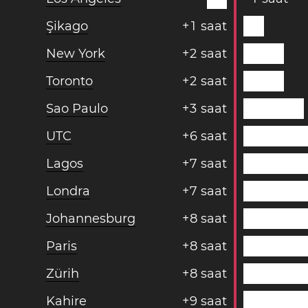
Şikago
+
1
saat
New York
+
2
saat
Toronto
+
2
saat
Sao Paulo
+
3
saat
UTC
+
6
saat
Lagos
+
7
saat
Londra
+
7
saat
Johannesburg
+
8
saat
Paris
+
8
saat
Zürih
+
8
saat
Kahire
+
9
saat