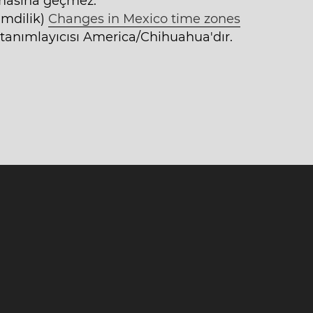
amasına geçmez.
imdilik)
Changes in Mexico time zones
tanımlayıcısı America/Chihuahua'dır.