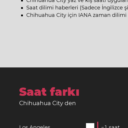
Chihuahua City yaz ve kış saati uygul
Saat dilimi haberleri (Sadece İngilizce ş
Chihuahua City için IANA zaman dilimi 
Saat farkı
Chihuahua City den
Los Angeles
−
1
saat