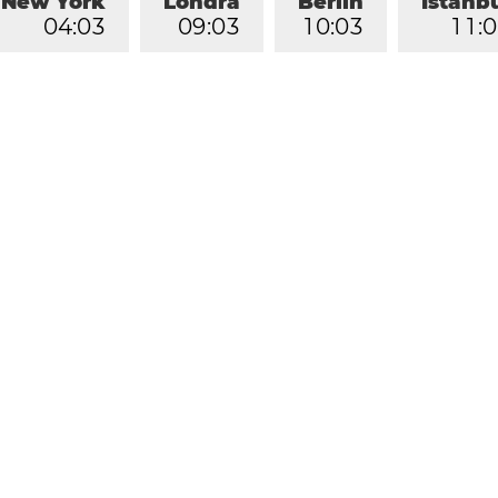
New York
Londra
Berlin
İstanb
0
4
:
0
3
0
9
:
0
3
1
0
:
0
3
1
1
:
0