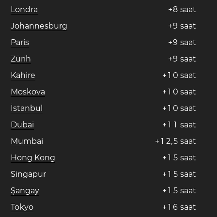
Londra
+
8
saat
Johannesburg
+
9
saat
Paris
+
9
saat
Zürih
+
9
saat
Kahire
+
1
0
saat
Moskova
+
1
0
saat
İstanbul
+
1
0
saat
Dubai
+
1
1
saat
Mumbai
+
1
2
,
5
saat
Hong Kong
+
1
5
saat
Singapur
+
1
5
saat
Şangay
+
1
5
saat
Tokyo
+
1
6
saat