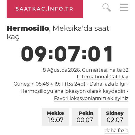
SAATKAC.INFO.TR
Hermosillo
, Meksika'da saat
kaç
0
9
:
0
7
:
0
2
8 Ağustos 2026, Cumartesi,
hafta 32
International Cat Day
Güneş:
↑ 05:48 ↓ 19:11 (13s 24d)
-
Daha fazla bilgi
-
Hermosillo'yu ana lokasyon olarak kaydedin
-
Favori lokasyonlarınızı ekleyiniz
Mekke
Pekin
Sidney
1
9
:
0
7
0
0
:
0
7
0
2
:
0
7
daha fazla
Londra
Berlin
İstanbul