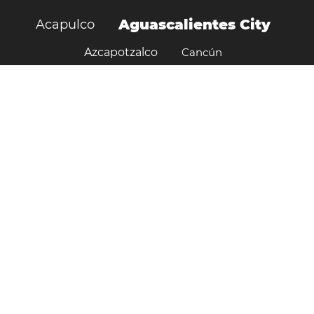
Aguascalientes City
Acapulco
Azcapotzalco
Cancún
Chihuahua City
Chimalhuacán
Ciudad Juarez
Ciudad Neza
Ciudad López Mateos
Ciudad de Mexico
Cuauhtémoc
Cuautitlán Izcalli
Culiacán
Durango
Ecatepec de Morelos
Guadalajara
Guadalupe
Hermosillo
Heroica Matamoros