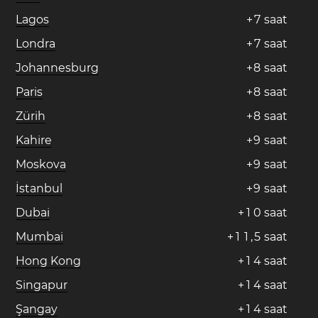
Lagos
+
7
saat
Londra
+
7
saat
Johannesburg
+
8
saat
Paris
+
8
saat
Zürih
+
8
saat
Kahire
+
9
saat
Moskova
+
9
saat
İstanbul
+
9
saat
Dubai
+
1
0
saat
Mumbai
+
1
1
,
5
saat
Hong Kong
+
1
4
saat
Singapur
+
1
4
saat
Şangay
+
1
4
saat