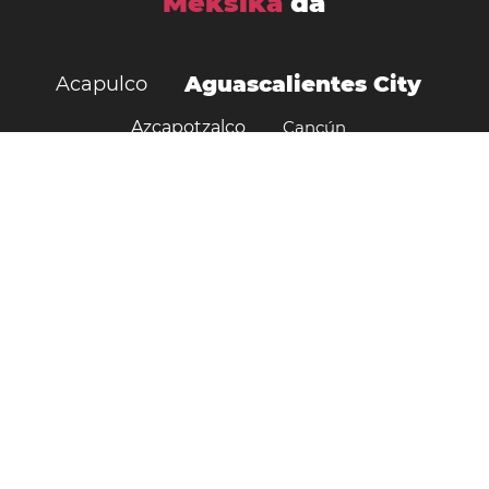
Meksika
da
Aguascalientes City
Acapulco
Azcapotzalco
Cancún
Chihuahua City
Chimalhuacán
Ciudad Juarez
Ciudad Neza
Ciudad López Mateos
Ciudad de Mexico
Cuauhtémoc
Cuautitlán Izcalli
Culiacán
Durango
Ecatepec de Morelos
Guadalajara
Guadalupe