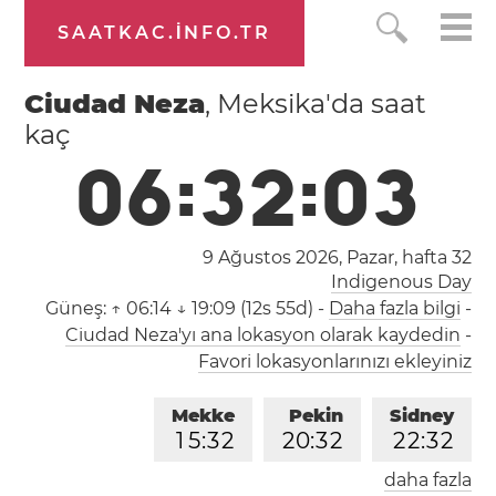
SAATKAC.INFO.TR
Ciudad Neza
, Meksika'da saat
kaç
0
6
:
3
2
:
0
4
9 Ağustos 2026, Pazar,
hafta 32
Indigenous Day
Güneş:
↑ 06:14 ↓ 19:09 (12s 55d)
-
Daha fazla bilgi
-
Ciudad Neza'yı ana lokasyon olarak kaydedin
-
Favori lokasyonlarınızı ekleyiniz
Mekke
Pekin
Sidney
1
5
:
3
2
2
0
:
3
2
2
2
:
3
2
daha fazla
Londra
Berlin
İstanbul