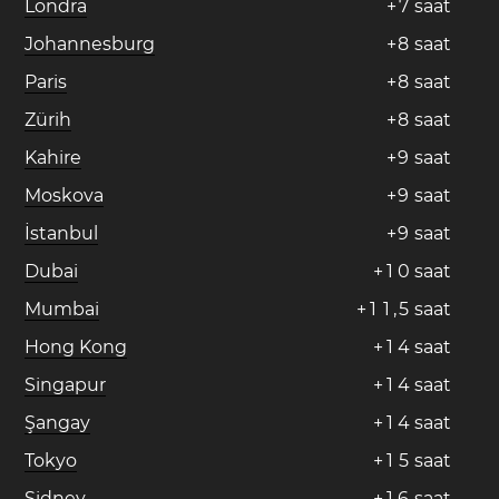
Londra
+
7
saat
Johannesburg
+
8
saat
Paris
+
8
saat
Zürih
+
8
saat
Kahire
+
9
saat
Moskova
+
9
saat
İstanbul
+
9
saat
Dubai
+
1
0
saat
Mumbai
+
1
1
,
5
saat
Hong Kong
+
1
4
saat
Singapur
+
1
4
saat
Şangay
+
1
4
saat
Tokyo
+
1
5
saat
Sidney
+
1
6
saat