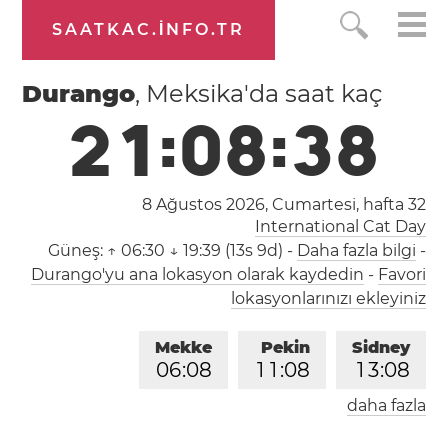
SAATKAC.INFO.TR
Durango
, Meksika'da saat kaç
2
1
:
0
8
:
3
8
8 Ağustos 2026, Cumartesi,
hafta 32
International Cat Day
Güneş:
↑ 06:30 ↓ 19:39 (13s 9d)
-
Daha fazla bilgi
-
Durango'yu ana lokasyon olarak kaydedin
-
Favori
lokasyonlarınızı ekleyiniz
Mekke
Pekin
Sidney
0
6
:
0
8
1
1
:
0
8
1
3
:
0
8
daha fazla
Londra
Berlin
İstanbul
0
4
:
0
8
0
5
:
0
8
0
6
:
0
8