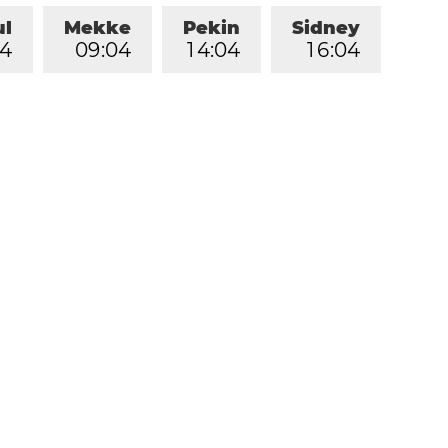
ul
Mekke
Pekin
Sidney
4
0
9
:
0
4
1
4
:
0
4
1
6
:
0
4