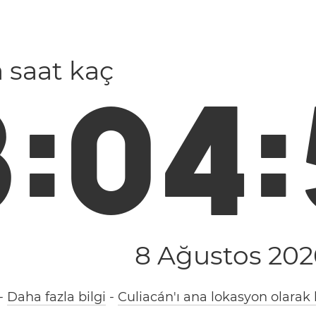
a saat kaç
3
:
0
4
:
8 Ağustos 202
-
Daha fazla bilgi
-
Culiacán'ı ana lokasyon olarak