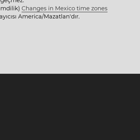
a geçmez.
imdilik)
Changes in Mexico time zones
yıcısı America/Mazatlan'dır.