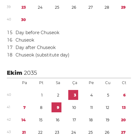
3
9
2
3
2
4
2
5
2
6
2
7
2
8
2
9
4
0
3
0
1
5
Day before Chuseok
1
6
Chuseok
1
7
Day after Chuseok
1
8
Chuseok (substitute day)
Ekim
2035
Pa
Pt
Sa
Ça
Pe
Cu
Ct
4
0
1
2
3
4
5
6
4
1
7
8
9
1
0
1
1
1
2
1
3
4
2
1
4
1
5
1
6
1
7
1
8
1
9
2
0
4
3
2
1
2
2
2
3
2
4
2
5
2
6
2
7