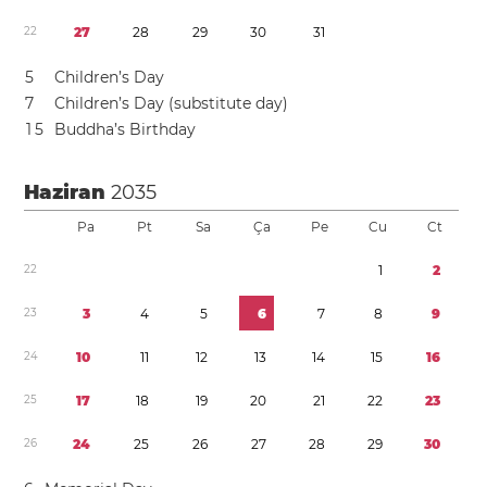
2
2
2
7
2
8
2
9
3
0
3
1
5
Children’s Day
7
Children’s Day (substitute day)
1
5
Buddha’s Birthday
Haziran
2035
Pa
Pt
Sa
Ça
Pe
Cu
Ct
2
2
1
2
2
3
3
4
5
6
7
8
9
2
4
1
0
1
1
1
2
1
3
1
4
1
5
1
6
2
5
1
7
1
8
1
9
2
0
2
1
2
2
2
3
2
6
2
4
2
5
2
6
2
7
2
8
2
9
3
0