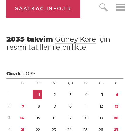
SAATKAC.INFO.TR
2035
takvim
Güney Kore
için
resmi tatiller ile birlikte
Ocak
2035
Pa
Pt
Sa
Ça
Pe
Cu
Ct
1
1
2
3
4
5
6
2
7
8
9
1
0
1
1
1
2
1
3
3
1
4
1
5
1
6
1
7
1
8
1
9
2
0
4
2
1
2
2
2
3
2
4
2
5
2
6
2
7