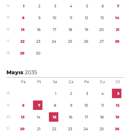
1
4
1
2
3
4
5
6
7
1
5
8
9
1
0
1
1
1
2
1
3
1
4
1
6
1
5
1
6
1
7
1
8
1
9
2
0
2
1
1
7
2
2
2
3
2
4
2
5
2
6
2
7
2
8
1
8
2
9
3
0
Mayıs
2035
Pa
Pt
Sa
Ça
Pe
Cu
Ct
1
8
1
2
3
4
5
1
9
6
7
8
9
1
0
1
1
1
2
2
0
1
3
1
4
1
5
1
6
1
7
1
8
1
9
2
1
2
0
2
1
2
2
2
3
2
4
2
5
2
6