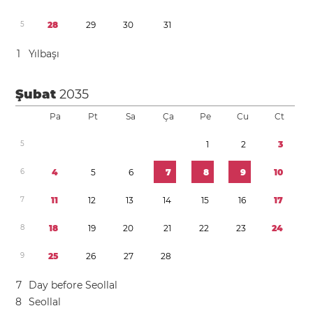
5
2
8
2
9
3
0
3
1
1
Yılbaşı
Şubat
2035
Pa
Pt
Sa
Ça
Pe
Cu
Ct
5
1
2
3
6
4
5
6
7
8
9
1
0
7
1
1
1
2
1
3
1
4
1
5
1
6
1
7
8
1
8
1
9
2
0
2
1
2
2
2
3
2
4
9
2
5
2
6
2
7
2
8
7
Day before Seollal
8
Seollal