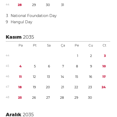
4
4
2
8
2
9
3
0
3
1
3
National Foundation Day
9
Hangul Day
Kasım
2035
Pa
Pt
Sa
Ça
Pe
Cu
Ct
4
4
1
2
3
4
5
4
5
6
7
8
9
1
0
4
6
1
1
1
2
1
3
1
4
1
5
1
6
1
7
4
7
1
8
1
9
2
0
2
1
2
2
2
3
2
4
4
8
2
5
2
6
2
7
2
8
2
9
3
0
Aralık
2035