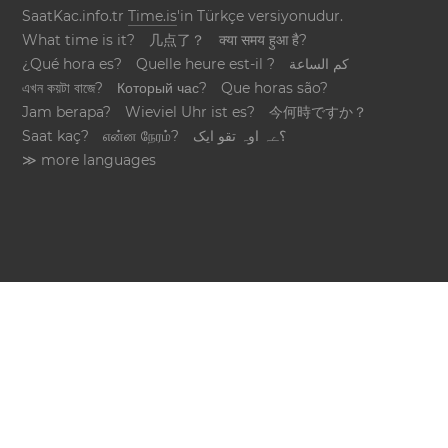
SaatKac.info.tr
Time.is
'in Türkçe versiyonudur.
What time is it?
几点了？
क्या समय हुआ है?
¿Qué hora es?
Quelle heure est-il ?
كم الساعة
এখন কয়টা বাজে?
Который час?
Que horas são?
Jam berapa?
Wieviel Uhr ist es?
今何時ですか？
Saat kaç?
என்ன நேரம்?
؟ےہ اوہ تقو ایک
≫ more languages