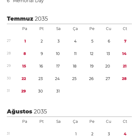
6
Memorial Day
Temmuz
2035
Pa
Pt
Sa
Ça
Pe
Cu
Ct
2
7
1
2
3
4
5
6
7
2
8
8
9
1
0
1
1
1
2
1
3
1
4
2
9
1
5
1
6
1
7
1
8
1
9
2
0
2
1
3
0
2
2
2
3
2
4
2
5
2
6
2
7
2
8
3
1
2
9
3
0
3
1
Ağustos
2035
Pa
Pt
Sa
Ça
Pe
Cu
Ct
3
1
1
2
3
4