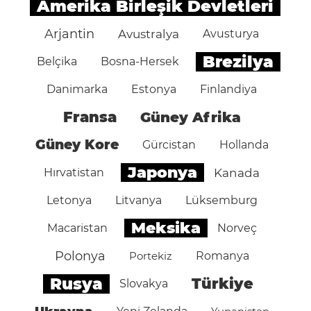
Amerika Birleşik Devletleri
Arjantin
Avustralya
Avusturya
Brezilya
Belçika
Bosna-Hersek
Danimarka
Estonya
Finlandiya
Fransa
Güney Afrika
Güney Kore
Gürcistan
Hollanda
Japonya
Hırvatistan
Kanada
Letonya
Litvanya
Lüksemburg
Meksika
Macaristan
Norveç
Polonya
Portekiz
Romanya
Rusya
Türkiye
Slovakya