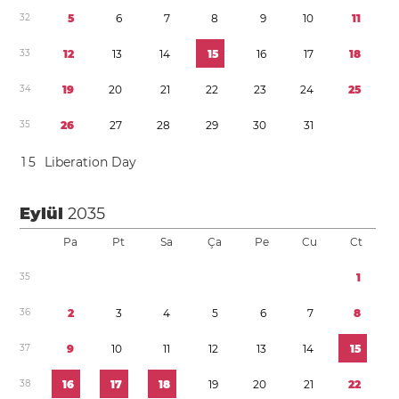
3
2
5
6
7
8
9
1
0
1
1
3
3
1
2
1
3
1
4
1
5
1
6
1
7
1
8
3
4
1
9
2
0
2
1
2
2
2
3
2
4
2
5
3
5
2
6
2
7
2
8
2
9
3
0
3
1
1
5
Liberation Day
Eylül
2035
Pa
Pt
Sa
Ça
Pe
Cu
Ct
3
5
1
3
6
2
3
4
5
6
7
8
3
7
9
1
0
1
1
1
2
1
3
1
4
1
5
3
8
1
6
1
7
1
8
1
9
2
0
2
1
2
2