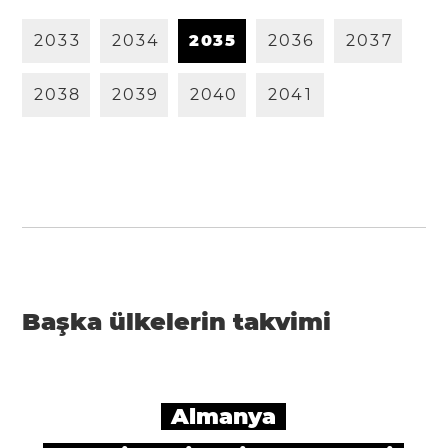
2
0
3
3
2
0
3
4
2
0
3
5
2
0
3
6
2
0
3
7
2
0
3
8
2
0
3
9
2
0
4
0
2
0
4
1
Başka ülkelerin takvimi
Almanya