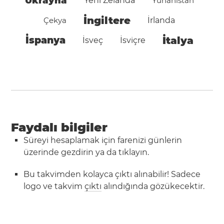
Ukrayna
Yeni Zelanda
Yunanistan
İngiltere
Çekya
İrlanda
İspanya
İtalya
İsveç
İsviçre
Faydalı bilgiler
Süreyi hesaplamak için farenizi günlerin
üzerinde gezdirin ya da tıklayın.
Bu takvimden kolayca çıktı alınabilir! Sadece
logo ve takvim
çıktı
alındığında gözükecektir.