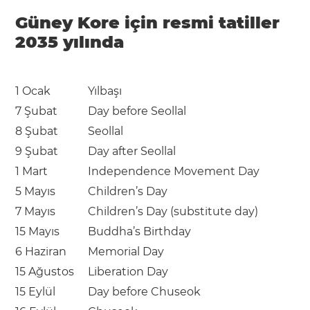
Güney Kore için resmi tatiller
2035 yılında
1 Ocak
Yılbaşı
7 Şubat
Day before Seollal
8 Şubat
Seollal
9 Şubat
Day after Seollal
1 Mart
Independence Movement Day
5 Mayıs
Children’s Day
7 Mayıs
Children’s Day (substitute day)
15 Mayıs
Buddha’s Birthday
6 Haziran
Memorial Day
15 Ağustos
Liberation Day
15 Eylül
Day before Chuseok