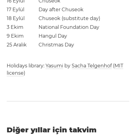
16 Eylül
Chuseok
17 Eylül
Day after Chuseok
18 Eylül
Chuseok (substitute day)
3 Ekim
National Foundation Day
9 Ekim
Hangul Day
25 Aralık
Christmas Day
Holidays library:
Yasumi
by
Sacha Telgenhof
(
MIT
license
)
Diğer yıllar için takvim