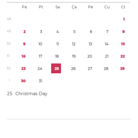
Pa
Pt
Sa
Ça
Pe
Cu
Ct
4
8
1
4
9
2
3
4
5
6
7
8
5
0
9
1
0
1
1
1
2
1
3
1
4
1
5
5
1
1
6
1
7
1
8
1
9
2
0
2
1
2
2
5
2
2
3
2
4
2
5
2
6
2
7
2
8
2
9
1
3
0
3
1
2
5
Christmas Day