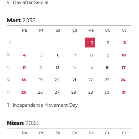
9
Day after Seollal
Mart
2035
Pa
Pt
Sa
Ça
Pe
Cu
Ct
9
1
2
3
1
0
4
5
6
7
8
9
1
0
1
1
1
1
1
2
1
3
1
4
1
5
1
6
1
7
1
2
1
8
1
9
2
0
2
1
2
2
2
3
2
4
1
3
2
5
2
6
2
7
2
8
2
9
3
0
3
1
1
Independence Movement Day
Nisan
2035
Pa
Pt
Sa
Ça
Pe
Cu
Ct