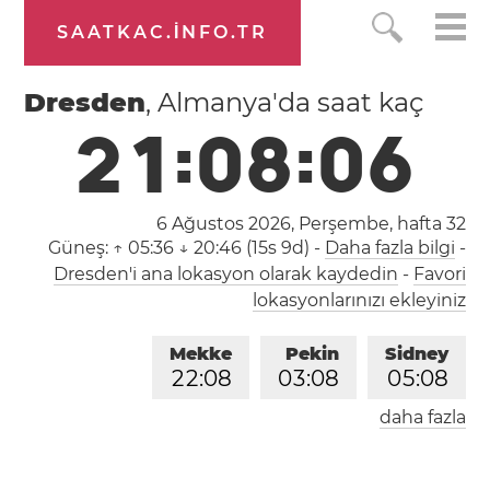
SAATKAC.INFO.TR
Dresden
, Almanya'da saat kaç
2
1
:
0
8
:
0
7
6 Ağustos 2026, Perşembe,
hafta 32
Güneş:
↑ 05:36 ↓ 20:46 (15s 9d)
-
Daha fazla bilgi
-
Dresden'i ana lokasyon olarak kaydedin
-
Favori
lokasyonlarınızı ekleyiniz
Mekke
Pekin
Sidney
2
2
:
0
8
0
3
:
0
8
0
5
:
0
8
daha fazla
Londra
Berlin
İstanbul
2
0
:
0
8
2
1
:
0
8
2
2
:
0
8