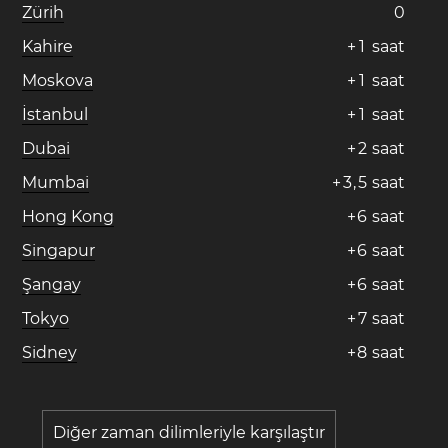
Zürih
0
Kahire
+
1
saat
Moskova
+
1
saat
İstanbul
+
1
saat
Dubai
+
2
saat
Mumbai
+
3
,
5
saat
Hong Kong
+
6
saat
Singapur
+
6
saat
Şangay
+
6
saat
Tokyo
+
7
saat
Sidney
+
8
saat
Diğer zaman dilimleriyle karşılaştır