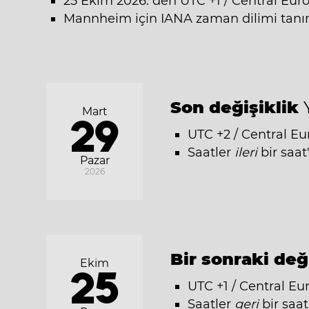
25 Ekim 2026: den UTC +1 / Central Eur
Mannheim için IANA zaman dilimi tanıml
Son değişiklik
Mart
29
UTC +2 / Central E
Saatler
ileri
bir saat
Pazar
2026
Bir sonraki değ
Ekim
25
UTC +1 / Central Eu
Saatler
geri
bir saat