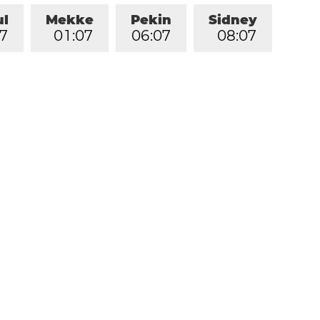
ul
Mekke
Pekin
Sidney
7
0
1
:
0
7
0
6
:
0
7
0
8
:
0
7