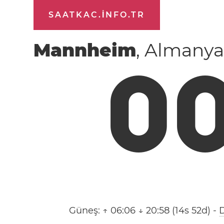
SAATKAC.INFO.TR
Mannheim
, Almanya
0
Güneş:
↑ 06:06 ↓ 20:58 (14s 52d)
-
D