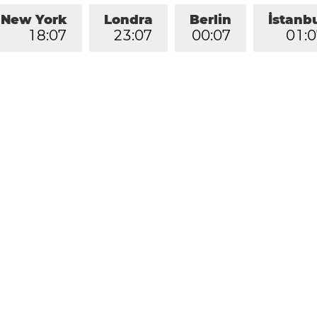
New York
Londra
Berlin
İstanb
1
8
:
0
7
2
3
:
0
7
0
0
:
0
7
0
1
:
0