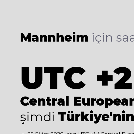
Mannheim
için saa
UTC +2
Central Europe
şimdi
Türkiye'nin