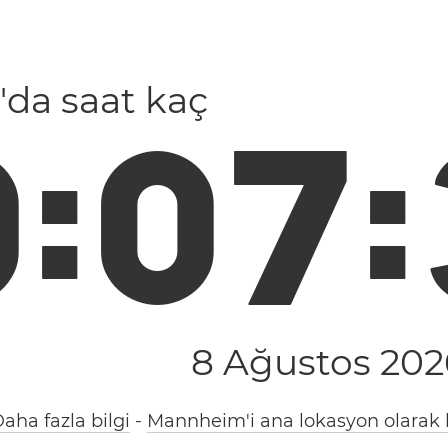
'da saat kaç
0
:
0
7
:
8 Ağustos 202
aha fazla bilgi
-
Mannheim'i ana lokasyon olarak