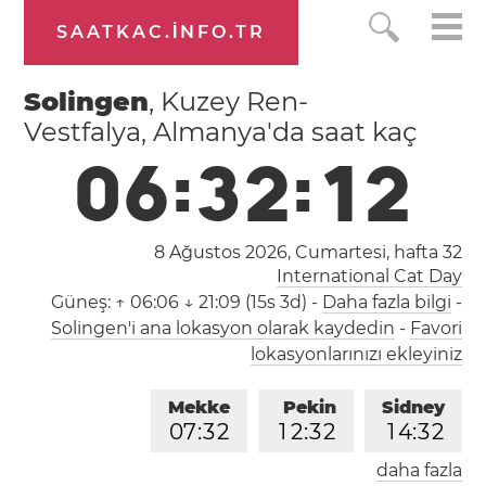
SAATKAC.INFO.TR
Solingen
, Kuzey Ren-
Vestfalya, Almanya'da saat kaç
0
6
:
3
2
:
1
2
8 Ağustos 2026, Cumartesi,
hafta 32
International Cat Day
Güneş:
↑ 06:06 ↓ 21:09 (15s 3d)
-
Daha fazla bilgi
-
Solingen'i ana lokasyon olarak kaydedin
-
Favori
lokasyonlarınızı ekleyiniz
Mekke
Pekin
Sidney
0
7
:
3
2
1
2
:
3
2
1
4
:
3
2
daha fazla
Londra
Berlin
İstanbul