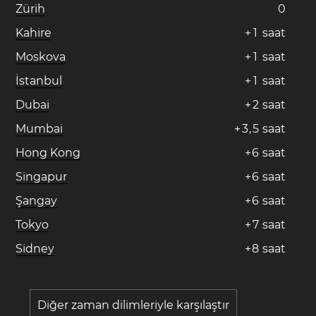
Zürih
0
Kahire
+
1
saat
Moskova
+
1
saat
İstanbul
+
1
saat
Dubai
+
2
saat
Mumbai
+
3
,
5
saat
Hong Kong
+
6
saat
Singapur
+
6
saat
Şangay
+
6
saat
Tokyo
+
7
saat
Sidney
+
8
saat
Diğer zaman dilimleriyle karşılaştır