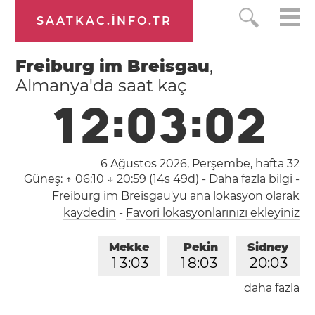
SAATKAC.INFO.TR
Freiburg im Breisgau
,
Almanya'da saat kaç
1
2
:
0
3
:
0
3
6 Ağustos 2026, Perşembe,
hafta 32
Güneş:
↑ 06:10 ↓ 20:59 (14s 49d)
-
Daha fazla bilgi
-
Freiburg im Breisgau'yu ana lokasyon olarak
kaydedin
-
Favori lokasyonlarınızı ekleyiniz
Mekke
Pekin
Sidney
1
3
:
0
3
1
8
:
0
3
2
0
:
0
3
daha fazla
Londra
Berlin
İstanbul
1
1
:
0
3
1
2
:
0
3
1
3
:
0
3