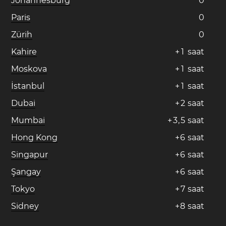
Johannesburg
0
Paris
0
Zürih
0
Kahire
+
1
saat
Moskova
+
1
saat
İstanbul
+
1
saat
Dubai
+
2
saat
Mumbai
+
3
,
5
saat
Hong Kong
+
6
saat
Singapur
+
6
saat
Şangay
+
6
saat
Tokyo
+
7
saat
Sidney
+
8
saat