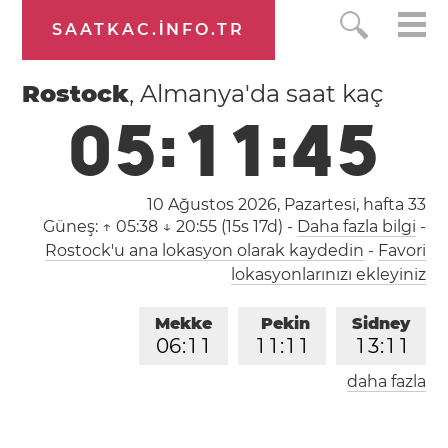
SAATKAC.INFO.TR
Rostock
, Almanya'da saat kaç
0
5
:
1
1
:
4
5
10 Ağustos 2026, Pazartesi,
hafta 33
Güneş:
↑ 05:38 ↓ 20:55 (15s 17d)
-
Daha fazla bilgi
-
Rostock'u ana lokasyon olarak kaydedin
-
Favori
lokasyonlarınızı ekleyiniz
Mekke
Pekin
Sidney
0
6
:
1
1
1
1
:
1
1
1
3
:
1
1
daha fazla
Londra
Berlin
İstanbul
0
4
:
1
1
0
5
:
1
1
0
6
:
1
1