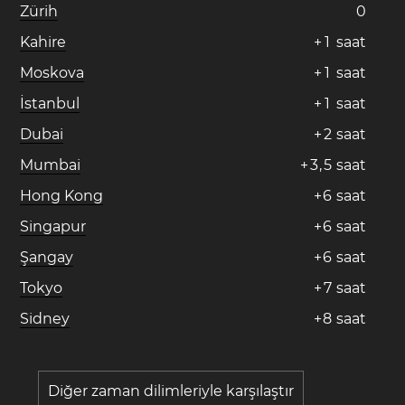
Zürih
0
Kahire
+
1
saat
Moskova
+
1
saat
İstanbul
+
1
saat
Dubai
+
2
saat
Mumbai
+
3
,
5
saat
Hong Kong
+
6
saat
Singapur
+
6
saat
Şangay
+
6
saat
Tokyo
+
7
saat
Sidney
+
8
saat
Diğer zaman dilimleriyle karşılaştır